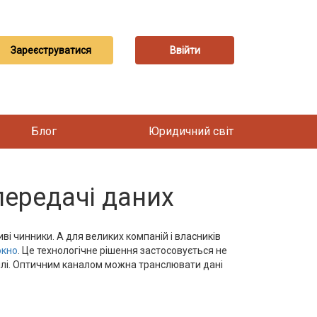
Зареєструватися
Ввійти
Блог
Юридичний світ
передачі даних
ві чинники. А для великих компаній і власників
окно
. Це технологічне рішення застосовується не
вилі. Оптичним каналом можна транслювати дані