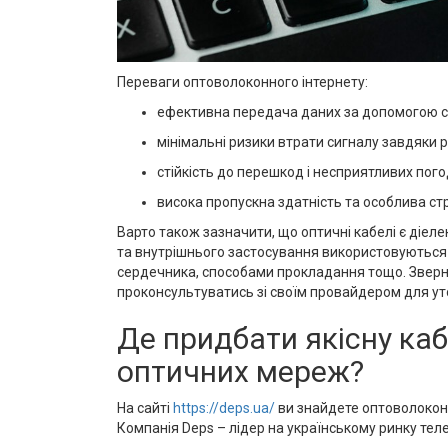
Переваги оптоволоконного інтернету:
ефективна передача даних за допомогою св
мінімальні ризики втрати сигналу завдяки 
стійкість до перешкод і несприятливих пого
висока пропускна здатність та особлива ст
Варто також зазначити, що оптичні кабелі є діе
та внутрішнього застосування використовуються р
сердечника, способами прокладання тощо. Зверніт
проконсультуватись зі своїм провайдером для ут
Де придбати якісну ка
оптичних мереж?
На сайті
https://deps.ua/
ви знайдете оптоволоконн
Компанія Deps – лідер на українському ринку теле