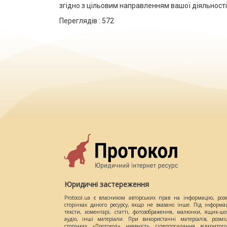
згідно з цільовим направленням вашої діяльності
Переглядів :
572
Юридичні застереження
Protocol.ua є власником авторських прав на інформацію, роз
сторінках даного ресурсу, якщо не вказано інше. Під інформа
тексти, коментарі, статті, фотозображення, малюнки, ящик-шот
аудіо, інші матеріали. При використанні матеріалів, розм
сторінках «Протокол» наявність гіперпосилання відкритого