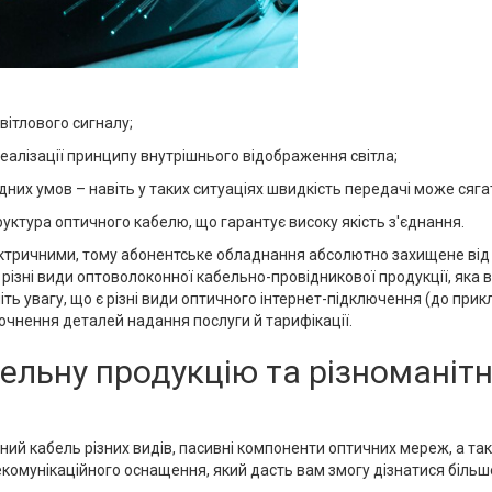
ітлового сигналу;
реалізації принципу внутрішнього відображення світла;
дних умов – навіть у таких ситуаціях швидкість передачі може сягат
руктура оптичного кабелю, що гарантує високу якість з'єднання.
лектричними, тому абонентське обладнання абсолютно захищене від 
ізні види оптоволоконної кабельно-провідникової продукції, яка в
ь увагу, що є різні види оптичного інтернет-підключення (до прик
очнення деталей надання послуги й тарифікації.
бельну продукцію та різноманіт
ий кабель різних видів, пасивні компоненти оптичних мереж, а та
комунікаційного оснащення, який дасть вам змогу дізнатися більше 