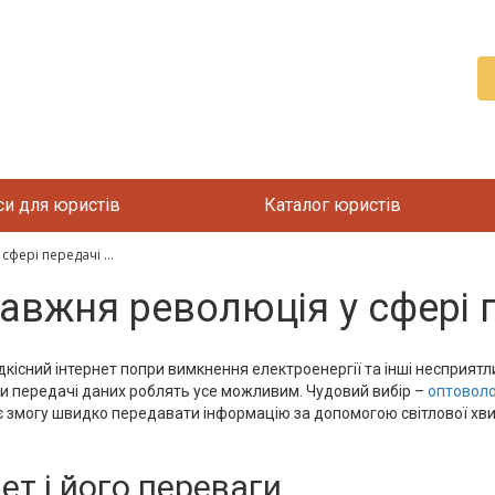
си для юристів
Каталог юристів
фері передачі ...
авжня революція у сфері 
дкісний інтернет попри вимкнення електроенергії та інші несприятли
ди передачі даних роблять усе можливим. Чудовий вибір –
оптовол
ає змогу швидко передавати інформацію за допомогою світлової х
т і його переваги