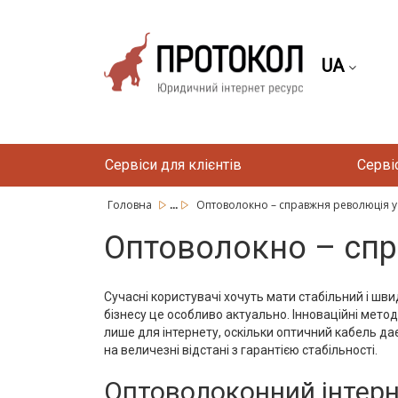
UA
Сервіси для клієнтів
Серві
...
Головна
Оптоволокно – справжня революція у с
Оптоволокно – спр
Сучасні користувачі хочуть мати стабільний і шви
бізнесу це особливо актуально. Інноваційні мето
лише для інтернету, оскільки оптичний кабель д
на величезні відстані з гарантією стабільності.
Оптоволоконний інтерне