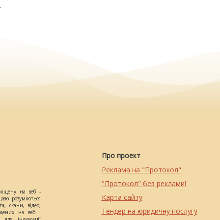
.
Про проект
Реклама на "Протокол"
"Протокол" без реклами!
міщену на веб -
Карта сайту
цією розуміються
а, скани, відео,
Тендер на юридичну послугу
іщених на веб -
 для індексації