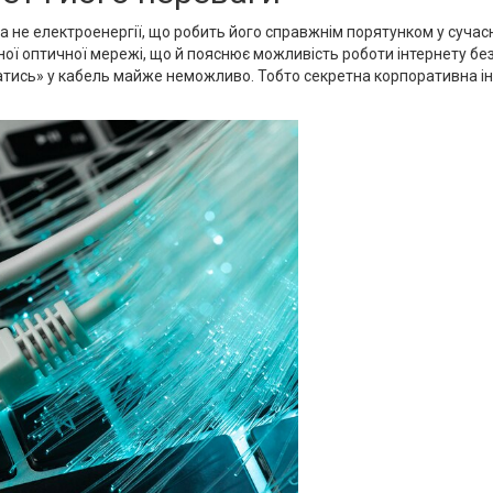
а не електроенергії, що робить його справжнім порятунком у сучасн
ї оптичної мережі, що й пояснює можливість роботи інтернету без 
затись» у кабель майже неможливо. Тобто секретна корпоративна і