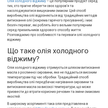
Олія холодного віджиму
– це популярний продукт серед
тих, хто прагне зберегти своє здоров'я та
насолоджуватися вишуканим смаком. Цей спосіб
виробництва олії відрізняється від традиційних методів
витискання олії (зокрема гарячого пресування), і має
безліч переваг, які роблять його вельми популярним
серед прихильників здорового способу життя.
Розповідаємо про особливості та переваги олії холодного
віджиму.
Що таке олія холодного
віджиму?
Олія холодного віджиму отримується шляхом витискання
масла з рослинної сировини, яке не піддається високим
температурам під час обробки. Традиційний спосіб
виробництва олії передбачає нагрівання сировини та
витискання масла за високої температури, що може
призвести до втрати корисних речовин та зміни смакових
якостей.
В широкому асортименті така олія представлена в