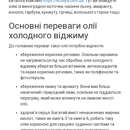
каталозі компанії
https://ecoliya.com.ua
. Тут ви знайдете
олію із виноградної кісточки, насіння льону, амаранту,
коноплі, гарбуза, кунжуту, гірчиці, волоського горіха тощо.
Основні переваги олії
холодного віджиму
До головних переваг такої олії потрібно віднести:
збереження корисних речовин. Оскільки сировина
не нагрівається під час обробки, олія холодного
віджиму зберігає більше вітамінів, антиоксидантів
та інших корисних речовин, таких як поліфеноли та
фітостероли;
збереження смаку та аромату. Вона має більш
насичений і природний смак, оскільки не піддається
перегріву, який може вплинути на смакові якості
олії;
здоров'я серця. Багатий вміст ненасичених жирних
кислот, таких як омега-3 та омега-6, робить таку
олію корисною для серцево-судинної системи та