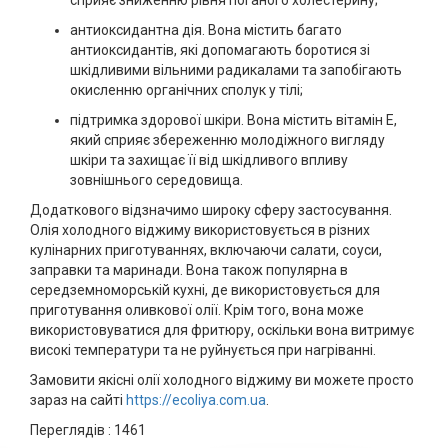
сприяє зниженню рівня поганого холестерину;
антиоксидантна дія. Вона містить багато
антиоксидантів, які допомагають боротися зі
шкідливими вільними радикалами та запобігають
окисленню органічних сполук у тілі;
підтримка здорової шкіри. Вона містить вітамін Е,
який сприяє збереженню молодіжного вигляду
шкіри та захищає її від шкідливого впливу
зовнішнього середовища.
Додаткового відзначимо широку сферу застосування.
Олія холодного віджиму використовується в різних
кулінарних приготуваннях, включаючи салати, соуси,
заправки та маринади. Вона також популярна в
середземноморській кухні, де використовується для
приготування оливкової олії. Крім того, вона може
використовуватися для фритюру, оскільки вона витримує
високі температури та не руйнується при нагріванні.
Замовити якісні олії холодного віджиму ви можете просто
зараз на сайті
https://ecoliya.com.ua
.
Переглядів :
1461