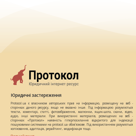
Юридичні застереження
Protocol.ua є власником авторських прав на інформацію, розміщену на веб -
сторінках даного ресурсу, якщо не вказано інше. Під інформацією розуміються
тексти, коментарі, статті, фотозображення, малюнки, ящик-шота, скани, відео,
аудіо, інші матеріали. При використанні матеріалів, розміщених на веб -
сторінках «Протокол» наявність гіперпосилання відкритого для індексації
пошуковими системами на protocol.ua обов`язкове. Під використанням розуміється
копіювання, адаптація, рерайтинг, модифікація тощо.