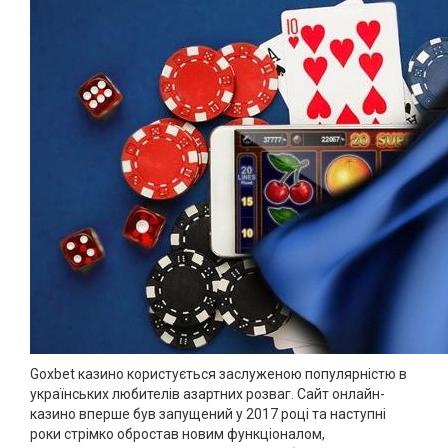
Goxbet казино користується заслуженою популярністю в
українських любителів азартних розваг. Сайт онлайн-
казино вперше був запущений у 2017 році та наступні
роки стрімко обростав новим функціоналом,