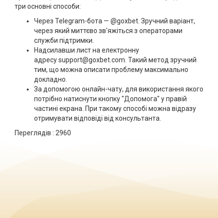
три основні способи:
Через Telegram-бота — @goxbet. Зручний варіант,
через який миттєво зв'яжіться з операторами
служби підтримки.
Надсилавши лист на електронну
адресу support@goxbet.com. Такий метод зручний
тим, що можна описати проблему максимально
докладно.
За допомогою онлайн-чату, для використання якого
потрібно натиснути кнопку "Допомога" у правій
частині екрана. При такому способі можна відразу
отримувати відповіді від консультанта.
Переглядів :
2960