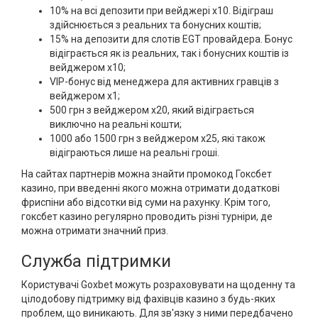
10% на всі депозити при вейджері х10. Відіграш
здійснюється з реальних та бонусних коштів;
15% на депозити для слотів EGT провайдера. Бонус
відіграється як із реальних, так і бонусних коштів із
вейджером х10;
VIP-бонус від менеджера для активних гравців з
вейджером х1;
500 грн з вейджером x20, який відіграється
виключно на реальні кошти;
1000 або 1500 грн з вейджером x25, які також
відіграються лише на реальні гроші.
На сайтах партнерів можна знайти промокод Гоксбет
казино, при введенні якого можна отримати додаткові
фриспіни або відсотки від суми на рахунку. Крім того,
гоксбет казино регулярно проводить різні турніри, де
можна отримати значний приз.
Служба підтримки
Користувачі Goxbet можуть розраховувати на щоденну та
цілодобову підтримку від фахівців казино з будь-яких
проблем, що виникають. Для зв'язку з ними передбачено