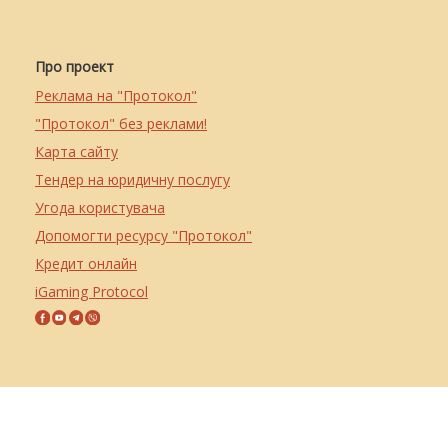
Про проект
Реклама на "Протокол"
"Протокол" без реклами!
Карта сайту
Тендер на юридичну послугу
Угода користувача
Допомогти ресурсу "Протокол"
Кредит онлайн
iGaming Protocol