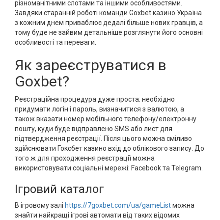
різноманітними слотами та іншими особливостями.
Завдяки старанній роботі команди Goxbet казино Україна
з кожним днем приваблює дедалі більше нових гравців, а
тому буде не зайвим детальніше розглянути його основні
особливості та переваги.
Як зареєструватися в
Goxbet?
Реєстраційна процедура дуже проста: необхідно
придумати логін і пароль, визначитися з валютою, а
також вказати номер мобільного телефону/електронну
пошту, куди буде відправлено SMS або лист для
підтвердження реєстрації. Після цього можна сміливо
здійснювати Гоксбет казино вхід до облікового запису. До
того ж для проходження реєстрації можна
використовувати соціальні мережі: Facebook та Telegram.
Ігровий каталог
В ігровому залі
https://7goxbet.com/ua/gameList
можна
знайти найкращі ігрові автомати від таких відомих