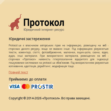
Юридичні застереження
Protocol.ua є власником авторських прав на інформацію, розміщену на веб -
сторінках даного ресурсу, якщо не вказано інше. Під інформацією розуміються
тексти, коментарі, статті, фотозображення, малюнки, ящик-шота, скани, відео,
аудіо, інші матеріали. При використанні матеріалів, розміщених на веб -
сторінках «Протокол» наявність гіперпосилання відкритого для індексації
пошуковими системами на protocol.ua обов`язкове. Під використанням розуміється
копіювання, адаптація, рерайтинг, модифікація тощо.
Повний текст
Приймаємо до оплати
Copyright © 2014-2026 «Протокол». Всі права захищені.