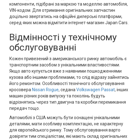
компоненти, підібрані за маркою та моделлю автомобіля,
VIN-кодом. Для отримання оригінальних запчастин
доцільно звертатись на офіційні дилерські платформи,
серед яких можна відмітити інтернет-магазин Japan Cars.
Відмінності у технічному
обслуговуванні
Кожен привезений з американського ринку автомобіль є
транспортним засобом з унікальними властивостями.
Якщо авто купується вже з наявними пошкодженнями
кузова або іншими проблемами, то слід відразу зайнятись
його ремонтом. Особливості технічного обслуговування
кросовера
Nissan Rogue
, седана
Volkswagen Passat
, інших
машин різних років випуску та поколінь будуть
відрізнятись через тип двигуна та коробки перемикання
передач тощо.
Автомобілі з США можуть бути оснащені унікальними
деталями, мати особливу комплектацію, не характерну
для європейського ринку. Тому обслуговування варто
довіряти тим спеціалістам, які мають склад оригінальних