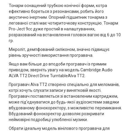
Тонарм оснащений трубкою конічної форми, котра
ефективно бореться з резонансами, робить його
акустично інертним. Опорний підшипник тонарма з
легованої сталі має чотириточкову конструкцію. Тонарм
Pro-Ject 9cc дуже простий в налаштуваннях,
розрахований на встановлення головок вагою від 6 до 10
гр.
Мікроліт, демпфований силіконом, значно підвищує
рівень зручності використання програвача.
Якщо вам більше до вподоби програвач із прямим
приводом, зверніть увагу на модель Cambridge Audio
ALVA TT2 Direct Drive TurntableAlva TT2.
Програвач Alva TT2 створено спеціально для меломанів,
котрі хочуть слухати записи у винятковій якості.
Програвач поставляється зі встановленим картриджем,
може під'єднуватися до будь-якої аудіосистеми завдяки
вбудованому фонокоректору, з можливістю перемикання.
Вбудований фонокоректор дозволяє розкривати
неймовірні подробиці улюбленої музики.
Обрати ідеальну модель вінілового програвача для