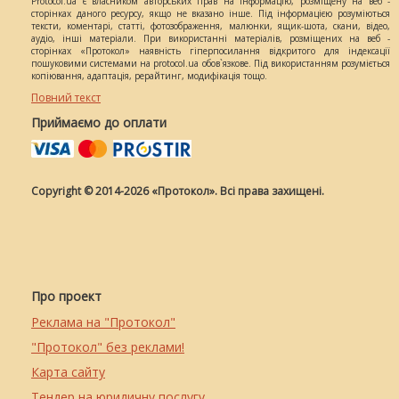
Protocol.ua є власником авторських прав на інформацію, розміщену на веб -
сторінках даного ресурсу, якщо не вказано інше. Під інформацією розуміються
тексти, коментарі, статті, фотозображення, малюнки, ящик-шота, скани, відео,
аудіо, інші матеріали. При використанні матеріалів, розміщених на веб -
сторінках «Протокол» наявність гіперпосилання відкритого для індексації
пошуковими системами на protocol.ua обов`язкове. Під використанням розуміється
копіювання, адаптація, рерайтинг, модифікація тощо.
Повний текст
Приймаємо до оплати
Copyright © 2014-2026 «Протокол». Всі права захищені.
Про проект
Реклама на "Протокол"
"Протокол" без реклами!
Карта сайту
Тендер на юридичну послугу