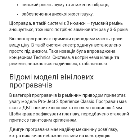
низький рівень шуму та зниження вібрації;
забезпечення високої якості звуку.
Щоправда, в такій системі є й нюанси — гумовий ремінь
зношується, тож його потрібно замінювати раз у 3-5 років.
Вінілові програвачі з прямими приводами мають трохи
вищу ціну. В такій системі електродвигун встановлено
просто під диском. Така новація була впроваджена
концерном Technics. Система, в котрій нема кілець та
ременів, вважається надійнішою, стабільнішою.
Відомі моделі вінілових
програвачів
В категорії програвачів із ремінним приводом привертає
увагу модель Pro-Ject 2 Xperience Classic. Програвач має
шасі з ДВП, покрите шпоном та вінілом товщиною 4 мм.
Щоби краще зафіксувати платівку, передбачено сталевий
притиск з гвинтовим кріпленням.
Двигун програвача має надійну механічну розв'язку,
котра виключає небажані впливи на конструкцію.