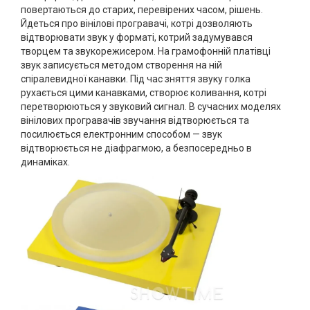
повертаються до старих, перевірених часом, рішень.
Йдеться про вінілові програвачі, котрі дозволяють
відтворювати звук у форматі, котрий задумувався
творцем та звукорежисером. На грамофонній платівці
звук записується методом створення на ній
спіралевидної канавки. Під час зняття звуку голка
рухається цими канавками, створює коливання, котрі
перетворюються у звуковий сигнал. В сучасних моделях
вінілових програвачів звучання відтворюється та
посилюється електронним способом — звук
відтворюється не діафрагмою, а безпосередньо в
динаміках.