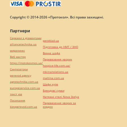
Copyright © 2014-2026 «Протокол». Всі права захищені.
Партнери
Сережки з діамантами
pereklad.ua
alliancetechnika.ua
Підготовка до НМТ / ЗНО
миралинкс
Винна шафа
Веб мастер
Перевезення хворих
https://motokosmos.ua/
hospice-life.com.ua/
Синтезатори
mk-translations.ua
perevod.agency
maltina.com.ua
agrotechnika.com.ua
Шафи купе
europeservice.com.ua
Брендові сумки
текст юа
Натяжні стелі Nova Stelya
Посилання
Перевезення хворих за
kievperevod.com.ua
кордон