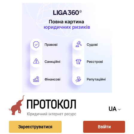
UA
Зареєструватися
Ввійти