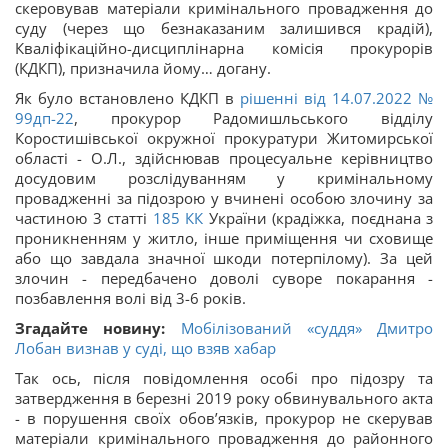
скеровував матеріали кримінального провадження до
суду (через що безнаказаним залишився крадій),
Кваліфікаційно-дисциплінарна комісія прокурорів
(КДКП), призначила йому… догану.
Як було встановлено КДКП в
рішенні від
14.07.2022 №
99дп-22
, прокурор Радомишльського відділу
Коростишівської окружної прокуратури Житомирської
області - О.Л., здійснював процесуальне керівництво
досудовим розслідуванням у кримінальному
провадженні за підозрою у вчинені особою злочину за
частиною 3 статті
185
КК
України (крадіжка, поєднана з
проникненням у житло, інше приміщення чи сховище
або що завдала значної шкоди потерпілому). За цей
злочин - передбачено доволі суворе покарання -
позбавлення волі від 3-6 років.
Згадайте новину:
Мобілізований «суддя» Дмитро
Лобан визнав у суді, що взяв хабар
Так ось, після повідомлення особі про підозру та
затвердження в березні 2019 року обвинувального акта
- в порушення своїх обов’язків, прокурор не скерував
матеріали кримінального провадження до районного