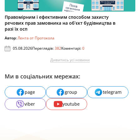
Правомірним і ефективним способом захисту
речових прав замовника на об’єкт будівництва в
разі їх осп
Автор:
Лента от Протокола
05.08.2026
Переглядів:
382
Коментарі:
0
Дивитись усі новини
Ми в соціальних мережах:
page
group
telegram
viber
youtube