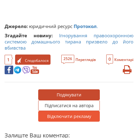
​​Джерело:
юридичний ресурс
Протокол
.
Згадайте новину:
Ігнорування правоохоронною
системою домашнього тирана призвело до його
вбивства
0
2526
1
Переглядів
Коментарі
Сподобалося
Подякувати
Підписатися на автора
Відключити рекламу
Залиште Ваш коментар: