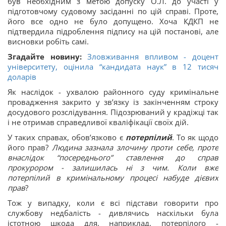
був необхідним з метою допуску О.Л. до участі у
підготовчому судовому засіданні по цій справі. Проте,
його все одно не було допущено. Хоча КДКП не
підтвердила підроблення підпису на цій постанові, але
висновки робіть самі.
Згадайте новину:
Зловживання впливом - доцент
університету, оцінила “кандидата наук” в 12 тисяч
доларів
Як наслідок - ухвалою районного суду кримінальне
провадження закрито у зв’язку із закінченням строку
досудового розслідування. Підозрюваний у крадіжці так
і не отримав справедливої кваліфікації своїх дій.
У таких справах, обов’язково є
потерпілий
. То як щодо
його прав?
Людина зазнала злочину проти себе, проте
внаслідок “посереднього” ставлення до справ
прокурором - залишилась ні з чим. Коли вже
потерпілий в кримінальному процесі набуде дієвих
прав
?
Тож у випадку, коли є всі підстави говорити про
службову недбалість - дивлячись наскільки була
істотною шкода для, наприклад, потерпілого -