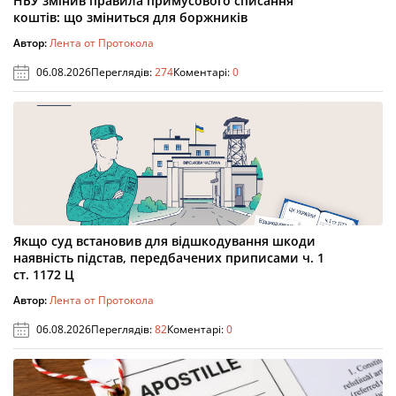
НБУ змінив правила примусового списання
коштів: що зміниться для боржників
Автор:
Лента от Протокола
06.08.2026
Переглядів:
274
Коментарі:
0
Якщо суд встановив для відшкодування шкоди
наявність підстав, передбачених приписами ч. 1
ст. 1172 Ц
Автор:
Лента от Протокола
06.08.2026
Переглядів:
82
Коментарі:
0