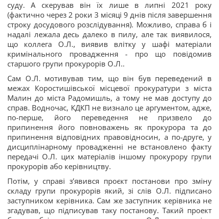
суду. А скерував він їх лише в липні 2021 року
(фактично через 2 роки 3 місяці 9 днів після завершення
строку досудового розслідування). Можливо, справа б і
надалі лежала десь далеко в пилу, але так виявилося,
що коллега О.Л., виявив влітку у шафі матеріали
кримінального провадження - про що повідомив
старшого групи прокурорів О.Л..
Сам О.Л. мотивував тим, що він був переведений в
межах Коростишівської місцевої прокуратури з міста
Малин до міста Радомишль, а тому не мав доступу до
справ. Водночас, КДКП не визнало це аргументом, адже,
по-перше, його переведення не призвело до
припинення його повноважень як прокурора та до
припинення відповідних правовідносин, а по-друге, у
дисциплінарному провадженні не встановлено факту
передачі О.Л. цих матеріалів іншому прокурору групи
прокурорів або керівництву.
Потім, у справі з’явився проєкт постанови про зміну
складу групи прокурорів який, зі слів О.Л. підписано
заступником керівника. Сам же заступник керівника не
згадував, що підписував таку постанову. Такий проект