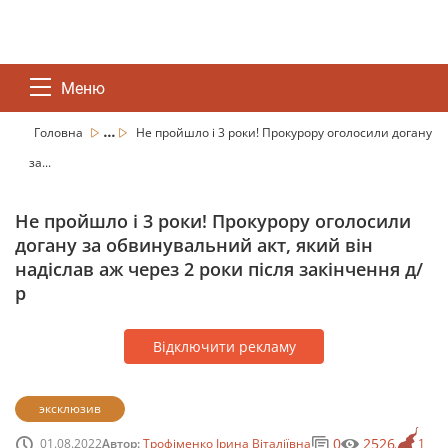
Меню
...
Головна
Не пройшло і 3 роки! Прокурору оголосили догану
за...
Не пройшло і 3 роки! Прокурору оголосили
догану за обвинувальний акт, який він
надіслав аж через 2 роки після закінчення д/
р
Відключити рекламу
эксклюзив
0
2526
01.08.2022
Автор:
Трофіменко Ірина Віталіївна
1