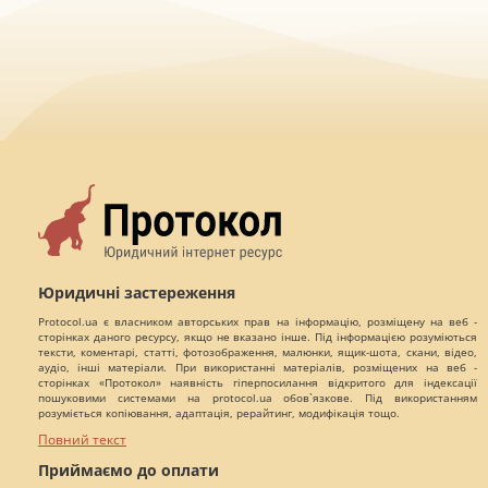
Юридичні застереження
Protocol.ua є власником авторських прав на інформацію, розміщену на веб -
сторінках даного ресурсу, якщо не вказано інше. Під інформацією розуміються
тексти, коментарі, статті, фотозображення, малюнки, ящик-шота, скани, відео,
аудіо, інші матеріали. При використанні матеріалів, розміщених на веб -
сторінках «Протокол» наявність гіперпосилання відкритого для індексації
пошуковими системами на protocol.ua обов`язкове. Під використанням
розуміється копіювання, адаптація, рерайтинг, модифікація тощо.
Повний текст
Приймаємо до оплати