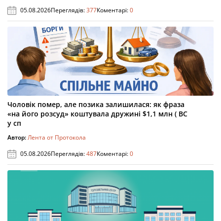
05.08.2026
Переглядів:
377
Коментарі:
0
Чоловік помер, але позика залишилася: як фраза
«на його розсуд» коштувала дружині $1,1 млн ( ВС
у сп
Автор:
Лента от Протокола
05.08.2026
Переглядів:
487
Коментарі:
0