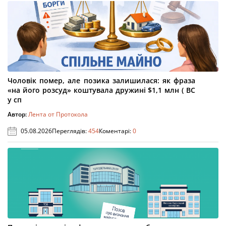
Чоловік помер, але позика залишилася: як фраза
«на його розсуд» коштувала дружині $1,1 млн ( ВС
у сп
Автор:
Лента от Протокола
05.08.2026
Переглядів:
454
Коментарі:
0