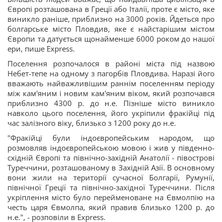
Європі розташована в Греції або Італії, проте є місто, яке
виникло раніше, приблизно на 3000 років. Йдеться про
болгарське місто Пловдив, яке є найстарішим містом
Європи та датується щонайменше 6000 роком до нашої
ери, пише Express.
Поселення розпочалося в районі міста під назвою
Небет-тепе на одному з пагорбів Пловдива. Наразі його
вважають найважливішим раннім поселенням періоду
між кам'яним і новим кам'яним віком, який розпочався
приблизно 4300 р. до н.е. Пізніше місто виникло
навколо цього поселення, його укріпили фракійці під
час залізного віку, близько з 1200 року до н.е.
"Фракійці були індоєвропейським народом, що
розмовляв індоєвропейською мовою і жив у південно-
східній Європі та північно-західній Анатолії - півострові
Туреччини, розташованому в Західній Азії. В основному
вони жили на території сучасної Болгарії, Румунії,
північної Греції та північно-західної Туреччини. Після
укріплення місто було перейменоване на Євмолпію на
честь царя Євмолпа, який правив близько 1200 р. до
н.е.", - розповіли в Express.