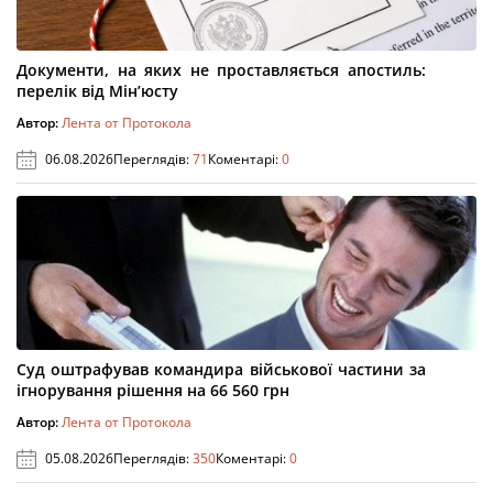
Документи, на яких не проставляється апостиль:
перелік від Мін’юсту
Автор:
Лента от Протокола
06.08.2026
Переглядів:
71
Коментарі:
0
Суд оштрафував командира військової частини за
ігнорування рішення на 66 560 грн
Автор:
Лента от Протокола
05.08.2026
Переглядів:
350
Коментарі:
0