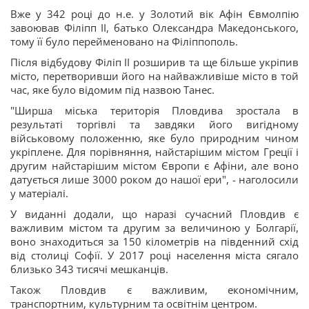
Вже у 342 році до н.е. у Золотий вік Афін Євмолпію
завоював Філіпп II, батько Олександра Македонського,
тому її було перейменовано на Філіппополь.
Після відбудову Філіп II розширив та ще більше укріпив
місто, перетворивши його на найважливіше місто в той
час, яке було відомим під назвою Танес.
"Ширша міська територія Пловдива зростала в
результаті торгівлі та завдяки його вигідному
військовому положенню, яке було природним чином
укріплене. Для порівняння, найстарішим містом Греції і
другим найстарішим містом Європи є Афіни, але воно
датується лише 3000 роком до нашої ери", - наголосили
у матеріалі.
У виданні додали, що наразі сучасний Пловдив є
важливим містом та другим за величиною у Болгарії,
воно знаходиться за 150 кілометрів на південний схід
від столиці Софії. У 2017 році населення міста сягало
близько 343 тисячі мешканців.
Також Пловдив є важливим, економічним,
транспортним, культурним та освітнім центром.