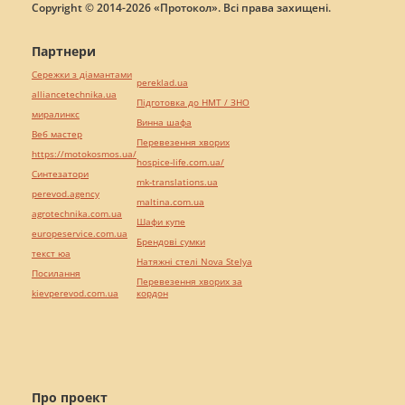
Copyright © 2014-2026 «Протокол». Всі права захищені.
Партнери
Сережки з діамантами
pereklad.ua
alliancetechnika.ua
Підготовка до НМТ / ЗНО
миралинкс
Винна шафа
Веб мастер
Перевезення хворих
https://motokosmos.ua/
hospice-life.com.ua/
Синтезатори
mk-translations.ua
perevod.agency
maltina.com.ua
agrotechnika.com.ua
Шафи купе
europeservice.com.ua
Брендові сумки
текст юа
Натяжні стелі Nova Stelya
Посилання
Перевезення хворих за
kievperevod.com.ua
кордон
Про проект