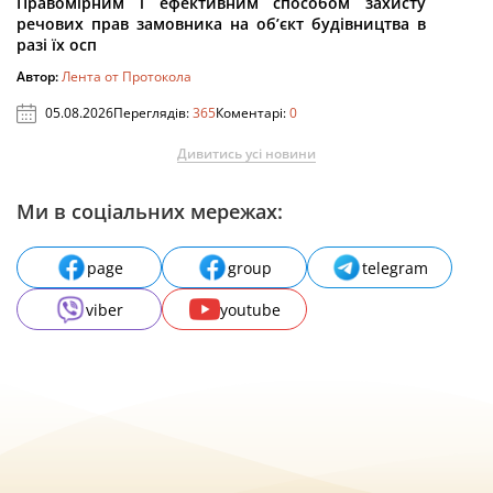
Правомірним і ефективним способом захисту
речових прав замовника на об’єкт будівництва в
разі їх осп
Автор:
Лента от Протокола
05.08.2026
Переглядів:
365
Коментарі:
0
Дивитись усі новини
Ми в соціальних мережах:
page
group
telegram
viber
youtube