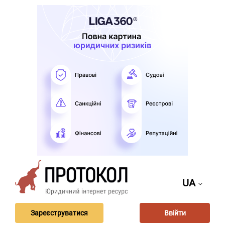
UA
Зареєструватися
Ввійти