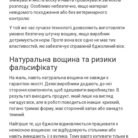
знижувати якість воску й навіть провокувати загибель
розплоду. Особливо небезпечно, якщо матеріал
невідомого походження або без ветеринарного
контролю.
У той же час сучасні технології дозволяють виготовляти
умовно безпечну штучну вощину, якщо виробник
дотримується норм. Проте вона все одно не має тих
властивостей, які забезпечує справжній бджолиний віск.
Натуральна вощина та ризики
фальсифікату
На жаль, навіть натуральна вощина не завжди є
гарантією якості. Деякі виробники додають до неї
сторонні компоненти, щоб здешевити виробництво. В
результаті виходить продукт, який лише на вигляд
нагадує віск, але в роботі поводиться інакше: крихкий,
погано тримає форму, має сторонній запах або занадто
темний.
Найгірше те, що бджоли відмовляються працювати з
неякісною вощиною: не відбудовують стільники або
навіть викидають її з вулика. Тому варто купувати тільки в