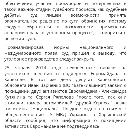
обеспечения участия прокуроров и потерпевших в
такой важной стадии судебного процесса, как судебные
дебаты, суд лишен возможности принять
окончательное решение по сути обвинения, поэтому
следует обратиться к возможности применения
аналогии права в уголовном процессе", - говорится в
решении суда.
Проанализировав нормы национального и
международного права, суд пришел к выводу, что
уголовное производство следует закрыть.
25 января 2014 года неизвестные напали на
участников шествия в поддержку Евромайдана в
Харькове. В тот же день депутат Харьковского
облсовета Иван Варченко (ВО "Батькивщина") заявил о
похищении двух активистов Евромайдана - Александра
Кутянина та Сергея Ряполова "после того, как они
снимали номера автомобилей "друзей Кернеса" возле
гостиницы "Националь". Позднее отдел по связям с
общественностью ГУ МВД Украины в Харьковской
области сообщил, что информация о похищении
активистов Евромайдана не подтвердилась.