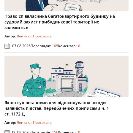
Право співвласника багатоквартирного будинку на
судовий захист прибудинкової території не
залежить в
Автор:
Лента от Протокола
07.08.2026
Переглядів:
105
Коментарі:
0
Якщо суд встановив для відшкодування шкоди
наявність підстав, передбачених приписами ч. 1
ст. 1172 Ц
Автор:
Лента от Протокола
06.08.2026
Переглядів:
156
Коментарі:
0