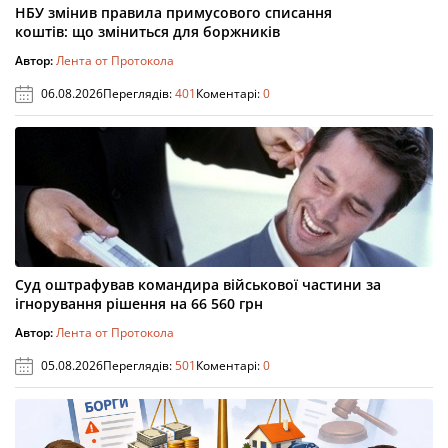
НБУ змінив правила примусового списання
коштів: що зміниться для боржників
Автор:
Лента от Протокола
06.08.2026
Переглядів:
401
Коментарі:
0
Суд оштрафував командира військової частини за
ігнорування рішення на 66 560 грн
Автор:
Лента от Протокола
05.08.2026
Переглядів:
501
Коментарі:
0