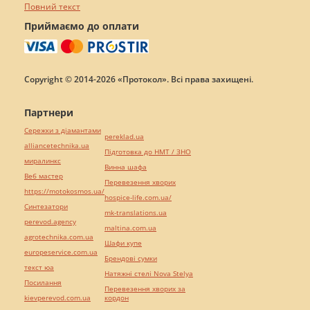
Повний текст
Приймаємо до оплати
Copyright © 2014-2026 «Протокол». Всі права захищені.
Партнери
Сережки з діамантами
pereklad.ua
alliancetechnika.ua
Підготовка до НМТ / ЗНО
миралинкс
Винна шафа
Веб мастер
Перевезення хворих
https://motokosmos.ua/
hospice-life.com.ua/
Синтезатори
mk-translations.ua
perevod.agency
maltina.com.ua
agrotechnika.com.ua
Шафи купе
europeservice.com.ua
Брендові сумки
текст юа
Натяжні стелі Nova Stelya
Посилання
Перевезення хворих за
kievperevod.com.ua
кордон