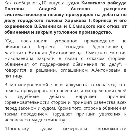
Как сообщалось,10 августа су
дья Киевского райсуда
Полтавы Андрей Антонов расценил
систематическую неявку прокуроров на дебаты по
делу городского головы Харькова Г.Кернеса и его
охранников В.Блинника и Е.Смицкого как отказ от
обвинения и закрыл уголовное производство.
"Суд постановил: уголовное производство по
обвинению Кернеса Геннадия Адольфовича,...
Блинника Виталия Дмитриевича,... Смицкого Евгения
Николаевича закрыть в связи с отказом стороны
обвинения от поддержания обвинения по делу", -
говорится в решении, оглашенном А.Антоновым в
пятницу.
В мотивировочной части документа отмечается, что
неявка прокуроров, потерпевших и их представителей
в судебные дебаты нарушает принцип
соревновательности сторон и принцип равенства всех
перед законом и судом. Кроме того, сторона обвинения
таким поведением нарушает принцип уважения к
человеческому достоинству.
"Поскольку судом исчерпаны возможности