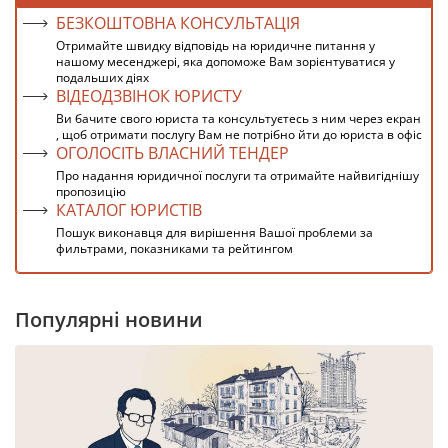
БЕЗКОШТОВНА КОНСУЛЬТАЦІЯ
Отримайте швидку відповідь на юридичне питання у
нашому месенджері, яка допоможе Вам зорієнтуватися у
подальших діях
ВІДЕОДЗВІНОК ЮРИСТУ
Ви бачите свого юриста та консультуєтесь з ним через екран
, щоб отримати послугу Вам не потрібно йти до юриста в офіс
ОГОЛОСІТЬ ВЛАСНИЙ ТЕНДЕР
Про надання юридичної послуги та отримайте найвигіднішу
пропозицію
КАТАЛОГ ЮРИСТІВ
Пошук виконавця для вирішення Вашої проблеми за
фильтрами, показниками та рейтингом
Популярні новини