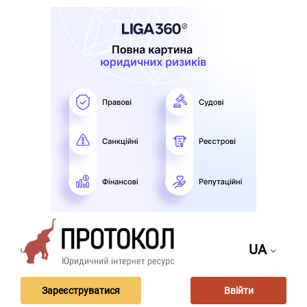
UA
Зареєструватися
Ввійти