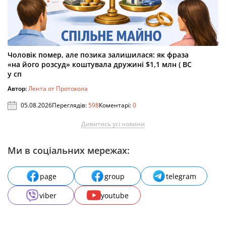
Чоловік помер, але позика залишилася: як фраза
«на його розсуд» коштувала дружині $1,1 млн ( ВС
у сп
Автор:
Лента от Протокола
05.08.2026
Переглядів:
598
Коментарі:
0
Дивитись усі новини
Ми в соціальних мережах:
page
group
telegram
viber
youtube