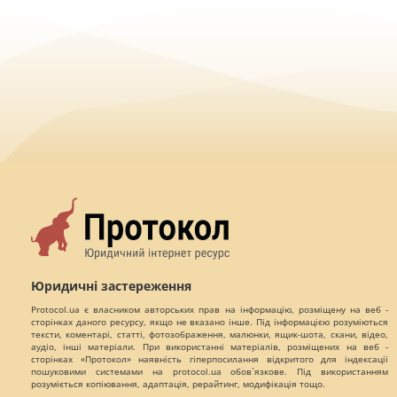
Юридичні застереження
Protocol.ua є власником авторських прав на інформацію, розміщену на веб -
сторінках даного ресурсу, якщо не вказано інше. Під інформацією розуміються
тексти, коментарі, статті, фотозображення, малюнки, ящик-шота, скани, відео,
аудіо, інші матеріали. При використанні матеріалів, розміщених на веб -
сторінках «Протокол» наявність гіперпосилання відкритого для індексації
пошуковими системами на protocol.ua обов`язкове. Під використанням
розуміється копіювання, адаптація, рерайтинг, модифікація тощо.