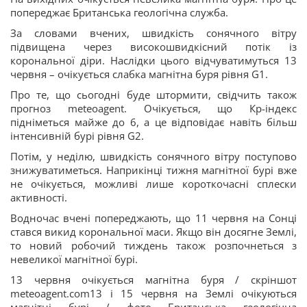
попереджає Британська геологічна служба.
За словами вчених, швидкість сонячного вітру
підвищена через високошвидкісний потік із
корональної діри. Наслідки цього відчуватимуться 13
червня – очікується слабка магнітна буря рівня G1.
Про те, що сьогодні буде штормити, свідчить також
прогноз meteoagent. Очікується, що Кр-індекс
підніметься майже до 6, а це відповідає навіть більш
інтенсивній бурі рівня G2.
Потім, у неділю, швидкість сонячного вітру поступово
знижуватиметься. Наприкінці тижня магнітної бурі вже
не очікується, можливі лише короткочасні сплески
активності.
Водночас вчені попереджають, що 11 червня на Сонці
стався викид корональної маси. Якщо він досягне Землі,
то новий робочий тиждень також розпочнеться з
невеликої магнітної бурі.
13 червня очікується магнітна буря / скріншот
meteoagent.com13 і 15 червня на Землі очікуються