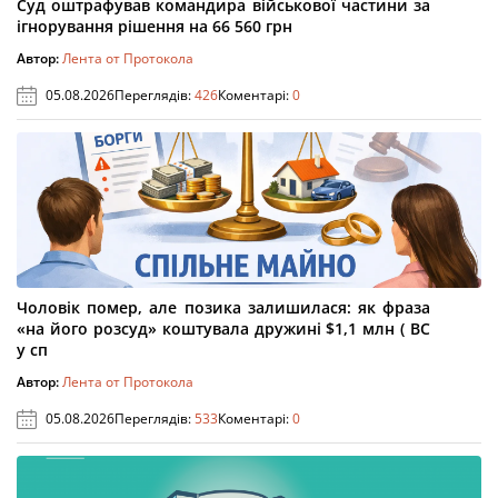
Суд оштрафував командира військової частини за
ігнорування рішення на 66 560 грн
Автор:
Лента от Протокола
05.08.2026
Переглядів:
426
Коментарі:
0
Чоловік помер, але позика залишилася: як фраза
«на його розсуд» коштувала дружині $1,1 млн ( ВС
у сп
Автор:
Лента от Протокола
05.08.2026
Переглядів:
533
Коментарі:
0