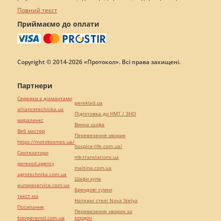
Повний текст
Приймаємо до оплати
Copyright © 2014-2026 «Протокол». Всі права захищені.
Партнери
Сережки з діамантами
pereklad.ua
alliancetechnika.ua
Підготовка до НМТ / ЗНО
миралинкс
Винна шафа
Веб мастер
Перевезення хворих
https://motokosmos.ua/
hospice-life.com.ua/
Синтезатори
mk-translations.ua
perevod.agency
maltina.com.ua
agrotechnika.com.ua
Шафи купе
europeservice.com.ua
Брендові сумки
текст юа
Натяжні стелі Nova Stelya
Посилання
Перевезення хворих за
kievperevod.com.ua
кордон