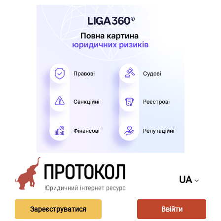
UA
Зареєструватися
Ввійти