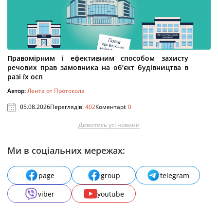
Правомірним і ефективним способом захисту
речових прав замовника на об’єкт будівництва в
разі їх осп
Автор:
Лента от Протокола
05.08.2026
Переглядів:
402
Коментарі:
0
Дивитись усі новини
Ми в соціальних мережах:
page
group
telegram
viber
youtube