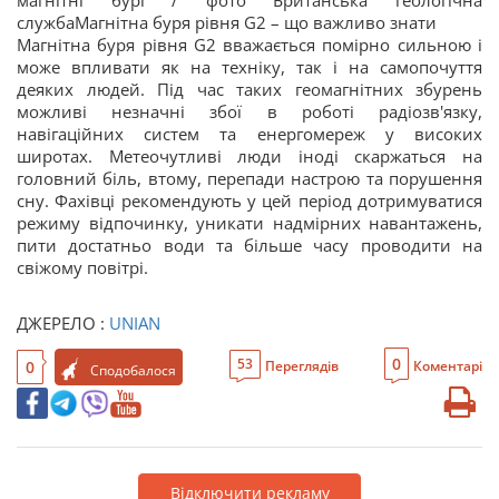
магнітні бурі / фото Британська геологічна
службаМагнітна буря рівня G2 – що важливо знати
Магнітна буря рівня G2 вважається помірно сильною і
може впливати як на техніку, так і на самопочуття
деяких людей. Під час таких геомагнітних збурень
можливі незначні збої в роботі радіозв'язку,
навігаційних систем та енергомереж у високих
широтах. Метеочутливі люди іноді скаржаться на
головний біль, втому, перепади настрою та порушення
сну. Фахівці рекомендують у цей період дотримуватися
режиму відпочинку, уникати надмірних навантажень,
пити достатньо води та більше часу проводити на
свіжому повітрі.
ДЖЕРЕЛО :
UNIAN
0
53
0
Переглядів
Коментарі
Сподобалося
Відключити рекламу