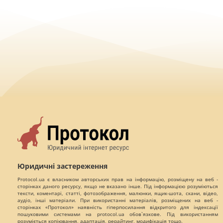
Юридичні застереження
Protocol.ua є власником авторських прав на інформацію, розміщену на веб -
сторінках даного ресурсу, якщо не вказано інше. Під інформацією розуміються
тексти, коментарі, статті, фотозображення, малюнки, ящик-шота, скани, відео,
аудіо, інші матеріали. При використанні матеріалів, розміщених на веб -
сторінках «Протокол» наявність гіперпосилання відкритого для індексації
пошуковими системами на protocol.ua обов`язкове. Під використанням
розуміється копіювання, адаптація, рерайтинг, модифікація тощо.