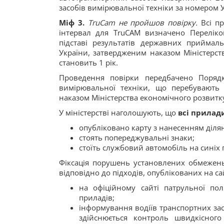
засобів вимірювальної техніки за номером 
Міф 3.
TruCam не пройшов повірку.
Всі пр
інтервал для TruCAM визначено Переліко
підставі результатів державних прийма
України, затвердженим наказом Міністерств
становить 1 рік.
Проведення повірки передбачено Порядк
вимірювальної техніки, що перебувають в
наказом Міністерства економічного розвитку 
У міністерстві наголошують, що
всі прилад
опубліковано карту з нанесенням діля
стоять попереджувальні знаки;
стоїть службовий автомобіль на синіх
Фіксація порушень установлених обмежень
відповідно до підходів, опублікованих на сай
на офіційному сайті патрульної пол
приладів;
інформування водіїв транспортних зас
здійснюється контроль швидкісного