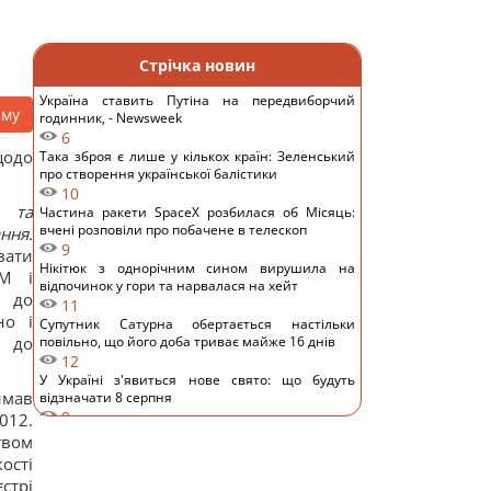
Стрічка новин
Україна ставить Путіна на передвиборчий
аму
годинник, - Newsweek
6
одо
Така зброя є лише у кількох країн: Зеленський
про створення української балістики
10
а та
Частина ракети SpaceX розбилася об Місяць:
вчені розповіли про побачене в телескоп
ння.
9
вати
Нікітюк з однорічним сином вирушила на
AM і
відпочинок у гори та нарвалася на хейт
и до
11
но і
Супутник Сатурна обертається настільки
ь до
повільно, що його доба триває майже 16 днів
12
У Україні з'явиться нове свято: що будуть
мав
відзначати 8 серпня
9
012.
7 серпня: церковне свято сьогодні, чому
твом
потрібно обов’язково подати милостиню
ості
17
стрі