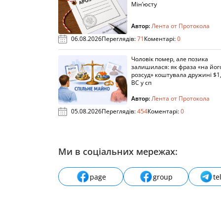
Мін’юсту
Автор:
Лента от Протокола
06.08.2026
Переглядів:
71
Коментарі:
0
Чоловік помер, але позика
залишилася: як фраза «на йог
розсуд» коштувала дружині $1,
ВС у сп
Автор:
Лента от Протокола
05.08.2026
Переглядів:
454
Коментарі:
0
Ми в соціальних мережах:
page
group
te