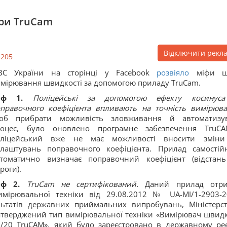
ари TruCam
Відключити рекл
4205
ВС України на сторінці у Facebook
розвіяло
міфи щ
мірювання швидкості за допомогою приладу TruCam.
іф 1.
Поліцейські за допомогою ефекту косинус
правочного коефіцієнта впливають на точність вимірюва
об прибрати можливість зловживання й автоматизу
роцес, було оновлено програмне забезпечення TruC
оліцейський вже не має можливості вносити змін
лаштувань поправочного коефіцієнта. Прилад самостій
томатично визначає поправочний коефіцієнт (відстан
роги).
іф 2.
TruCam не сертифікований.
Даний прилад отри
имірювальної техніки від 29.08.2012 № UA-MI/1-2903-2
ультатів державних приймальних випробувань, Міністерс
 затверджений тип вимірювальної техніки «Вимірювач швидк
0/20 TruCAM», який було зареєстровано в державному реє