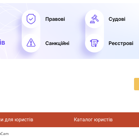
си для юристів
Каталог юристів
ruCam