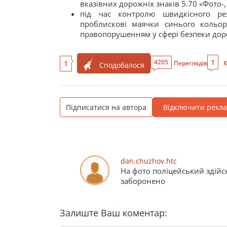
вказівних дорожніх знаків 5.70 «Фото
під час контролю швидкісного реж
проблискові маячки синього кольор
правопорушенням у сфері безпеки дор
1
4205
1
Переглядів
К
Сподобалося
Підписатися на автора
Відключити рекл
dan.chuzhov.htc
На фото поліцейський здійс
заборонено
Залиште Ваш коментар: