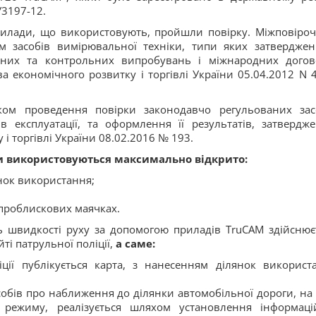
У3197-12.
илади, що використовують, пройшли повірку. Міжповіро
м засобів вимірювальної техніки, типи яких затверджен
льних та контрольних випробувань і міжнародних догов
а економічного розвитку і торгівлі України 05.04.2012 N 4
ом проведення повірки законодавчо регульованих зас
 експлуатації, та оформлення її результатів, затвердж
і торгівлі України 08.02.2016 № 193.
и використовуються максимально відкрито:
нок використання;
 проблискових маячках.
 швидкості руху за допомогою приладів TruCAM здійснює
ті патрульної поліції,
а саме:
іції публікується карта, з нанесенням ділянок використ
обів про наближення до ділянки автомобільної дороги, на 
 режиму, реалізується шляхом установлення інформаці