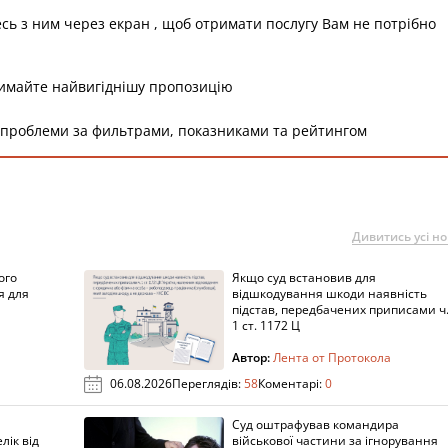
есь з ним через екран , щоб отримати послугу Вам не потрібно
римайте найвигіднішу пропозицію
 проблеми за фильтрами, показниками та рейтингом
Дивитись усі н
ого
Якщо суд встановив для
я для
відшкодування шкоди наявність
підстав, передбачених приписами ч
1 ст. 1172 Ц
Автор:
Лента от Протокола
06.08.2026
Переглядів:
58
Коментарі:
0
Суд оштрафував командира
лік від
військової частини за ігнорування