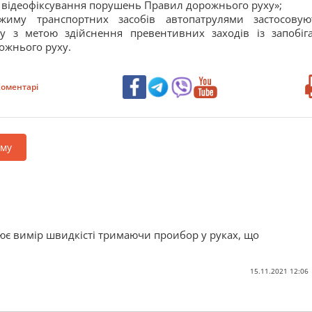
-, відеофіксування порушень Правил дорожнього руху»;
иму транспортних засобів автопатрулями застосовую
у з метою здійснення превентивних заходів із запобіг
ожнього руху.
оментарі
аму
ює вимір швидкісті тримаючи проибор у руках, що
15.11.2021 12:06