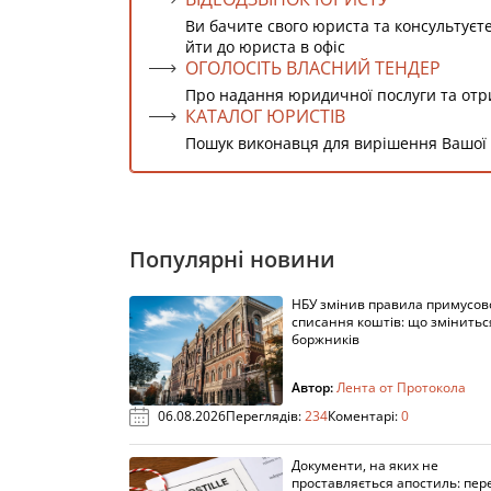
Ви бачите свого юриста та консультуєт
йти до юриста в офіс
ОГОЛОСІТЬ ВЛАСНИЙ ТЕНДЕР
Про надання юридичної послуги та от
КАТАЛОГ ЮРИСТІВ
Пошук виконавця для вирішення Вашої
Популярні новини
НБУ змінив правила примусов
списання коштів: що змінитьс
боржників
Автор:
Лента от Протокола
06.08.2026
Переглядів:
234
Коментарі:
0
Документи, на яких не
проставляється апостиль: пере