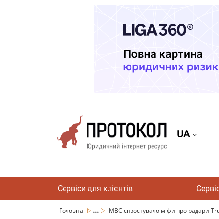
UA
Сервіси для клієнтів
Серві
...
Головна
МВС спростувало міфи про радари T