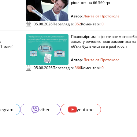
рішення на 66 560 грн
Автор:
Лента от Протокола
05.08.2026
Переглядів:
352
Коментарі:
0
Правомірним і ефективним способ
о
захисту речових прав замовника на
1 млн (
об’єкт будівництва в разі їх осп
Автор:
Лента от Протокола
05.08.2026
Переглядів:
366
Коментарі:
0
legram
viber
youtube