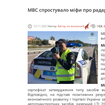
МВС спростувало міфи про рад
1
12.11.2021
Автор:
Автор не вказаний
1
М
ви
М
по
Щ
п
п
на
ав
до
М
сертифікат затвердження типу засобів в
Відповідно, на підставі позитивних рез
економічного розвитку і торгівлі України
автотранспортних засобів лазерний LTI 2