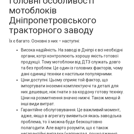
Головні особливості
мотоблоків
Дніпропетровського
тракторного заводу
Їх є багато. Основні з них – наступні:
Висока надійність. На заводі в Дніпрі є всі необхідні
органи, котрі контролюють хорошу якість готової
продукції. Тому мотоблоки від ДТЗ служать довго
та без проблем. Це один із головних факторів, чому
дані одиниці техніки є настільки популярними.
Ціни доступні. Цьому сприяє той фактор, що
імпортувати іноземні комплектуючі та деталі для
них дешевше, ніж гнати з-за кордону готову техніку.
Ціни на розмитнення значно нижчі. Також менші й
інші види витрат.
Гарантійне обслуговування. Це важливий момент,
адже, якщо в агрегату виявиться якась заводська
проблема, то її можна буде безкоштовно
полагодити. Але варто розуміти, що є також
негарантійні випадки (наприклад, пошкодження