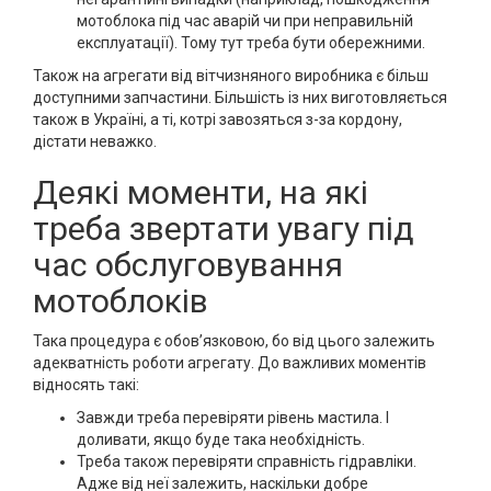
мотоблока під час аварій чи при неправильній
експлуатації). Тому тут треба бути обережними.
Також на агрегати від вітчизняного виробника є більш
доступними запчастини. Більшість із них виготовляється
також в Україні, а ті, котрі завозяться з-за кордону,
дістати неважко.
Деякі моменти, на які
треба звертати увагу під
час обслуговування
мотоблоків
Така процедура є обов’язковою, бо від цього залежить
адекватність роботи агрегату. До важливих моментів
відносять такі:
Завжди треба перевіряти рівень мастила. І
доливати, якщо буде така необхідність.
Треба також перевіряти справність гідравліки.
Адже від неї залежить, наскільки добре