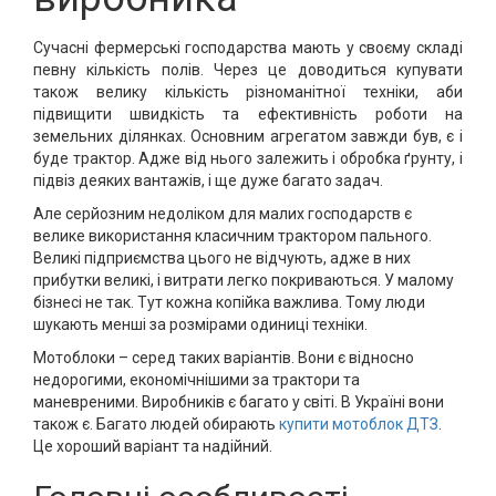
Сучасні фермерські господарства мають у своєму складі
певну кількість полів. Через це доводиться купувати
також велику кількість різноманітної техніки, аби
підвищити швидкість та ефективність роботи на
земельних ділянках. Основним агрегатом завжди був, є і
буде трактор. Адже від нього залежить і обробка ґрунту, і
підвіз деяких вантажів, і ще дуже багато задач.
Але серйозним недоліком для малих господарств є
велике використання класичним трактором пального.
Великі підприємства цього не відчують, адже в них
прибутки великі, і витрати легко покриваються. У малому
бізнесі не так. Тут кожна копійка важлива. Тому люди
шукають менші за розмірами одиниці техніки.
Мотоблоки – серед таких варіантів. Вони є відносно
недорогими, економічнішими за трактори та
маневреними. Виробників є багато у світі. В Україні вони
також є. Багато людей обирають
купити мотоблок ДТЗ
.
Це хороший варіант та надійний.