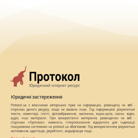
Юридичні застереження
Protocol.ua є власником авторських прав на інформацію, розміщену на веб -
сторінках даного ресурсу, якщо не вказано інше. Під інформацією розуміються
тексти, коментарі, статті, фотозображення, малюнки, ящик-шота, скани, відео,
аудіо, інші матеріали. При використанні матеріалів, розміщених на веб -
сторінках «Протокол» наявність гіперпосилання відкритого для індексації
пошуковими системами на protocol.ua обов`язкове. Під використанням розуміється
копіювання, адаптація, рерайтинг, модифікація тощо.