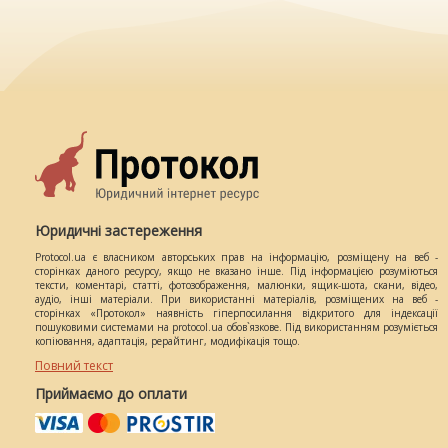
Юридичні застереження
Protocol.ua є власником авторських прав на інформацію, розміщену на веб -
сторінках даного ресурсу, якщо не вказано інше. Під інформацією розуміються
тексти, коментарі, статті, фотозображення, малюнки, ящик-шота, скани, відео,
аудіо, інші матеріали. При використанні матеріалів, розміщених на веб -
сторінках «Протокол» наявність гіперпосилання відкритого для індексації
пошуковими системами на protocol.ua обов`язкове. Під використанням розуміється
копіювання, адаптація, рерайтинг, модифікація тощо.
Повний текст
Приймаємо до оплати