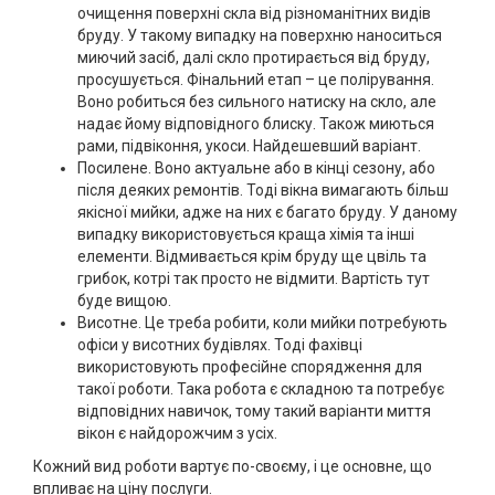
очищення поверхні скла від різноманітних видів
бруду. У такому випадку на поверхню наноситься
миючий засіб, далі скло протирається від бруду,
просушується. Фінальний етап – це полірування.
Воно робиться без сильного натиску на скло, але
надає йому відповідного блиску. Також миються
рами, підвіконня, укоси. Найдешевший варіант.
Посилене. Воно актуальне або в кінці сезону, або
після деяких ремонтів. Тоді вікна вимагають більш
якісної мийки, адже на них є багато бруду. У даному
випадку використовується краща хімія та інші
елементи. Відмивається крім бруду ще цвіль та
грибок, котрі так просто не відмити. Вартість тут
буде вищою.
Висотне. Це треба робити, коли мийки потребують
офіси у висотних будівлях. Тоді фахівці
використовують професійне спорядження для
такої роботи. Така робота є складною та потребує
відповідних навичок, тому такий варіанти миття
вікон є найдорожчим з усіх.
Кожний вид роботи вартує по-своєму, і це основне, що
впливає на ціну послуги.