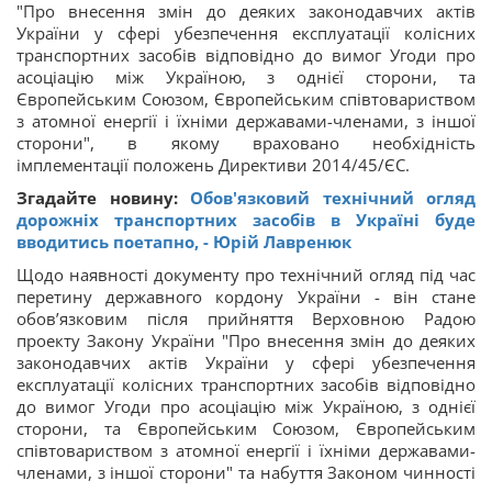
"Про внесення змін до деяких законодавчих актів
України у сфері убезпечення експлуатації колісних
транспортних засобів відповідно до вимог Угоди про
асоціацію між Україною, з однієї сторони, та
Європейським Союзом, Європейським співтовариством
з атомної енергії і їхніми державами-членами, з іншої
сторони", в якому враховано необхідність
імплементації положень Директиви 2014/45/ЄС.
Згадайте новину:
Обов'язковий технічний огляд
дорожніх транспортних засобів в Україні буде
вводитись поетапно, - Юрій Лавренюк
Щодо наявності документу про технічний огляд під час
перетину державного кордону України - він стане
обов’язковим після прийняття Верховною Радою
проекту Закону України "Про внесення змін до деяких
законодавчих актів України у сфері убезпечення
експлуатації колісних транспортних засобів відповідно
до вимог Угоди про асоціацію між Україною, з однієї
сторони, та Європейським Союзом, Європейським
співтовариством з атомної енергії і їхніми державами-
членами, з іншої сторони" та набуття Законом чинності