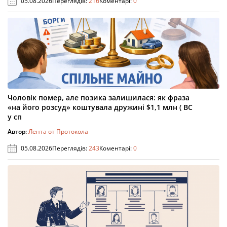
05.08.2026
Переглядів:
216
Коментарі:
0
Чоловік помер, але позика залишилася: як фраза
«на його розсуд» коштувала дружині $1,1 млн ( ВС
у сп
Автор:
Лента от Протокола
05.08.2026
Переглядів:
243
Коментарі:
0