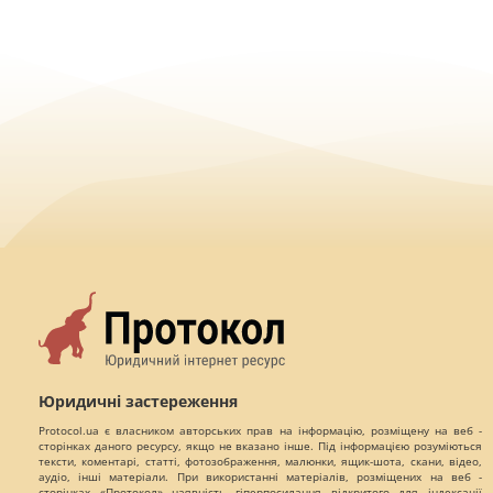
Юридичні застереження
Protocol.ua є власником авторських прав на інформацію, розміщену на веб -
сторінках даного ресурсу, якщо не вказано інше. Під інформацією розуміються
тексти, коментарі, статті, фотозображення, малюнки, ящик-шота, скани, відео,
аудіо, інші матеріали. При використанні матеріалів, розміщених на веб -
сторінках «Протокол» наявність гіперпосилання відкритого для індексації