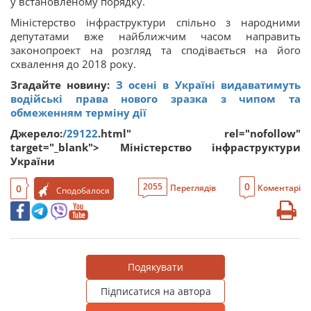
у встановленому порядку.
Міністерство інфраструктури спільно з народними
депутатами вже найближчим часом направить
законопроект на розгляд та сподівається на його
схвалення до 2018 року.
Згадайте новину:
З осені в Україні видаватимуть
водійські права нового зразка з чипом та
обмеженням терміну дії
Джерело:
/29122
.html" rel="nofollow"
target="_blank"> Міністерство інфраструктури
України
0
2055
0
Переглядів
Коментарі
Сподобалося
Подякувати
Підписатися на автора