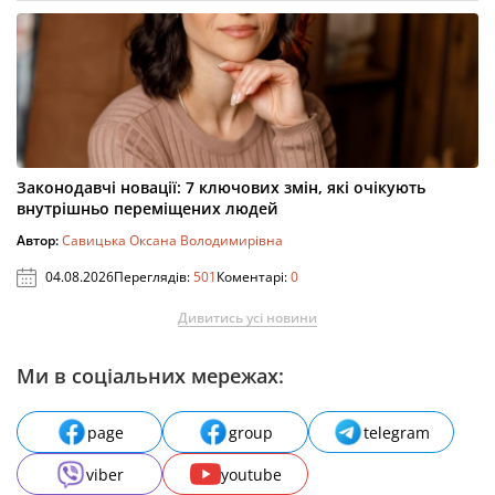
Законодавчі новації: 7 ключових змін, які очікують
внутрішньо переміщених людей
Автор:
Савицька Оксана Володимирівна
04.08.2026
Переглядів:
501
Коментарі:
0
Дивитись усі новини
Ми в соціальних мережах:
page
group
telegram
viber
youtube