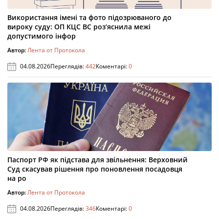
Використання імені та фото підозрюваного до
вироку суду: ОП КЦС ВС роз’яснила межі
допустимого інфор
Автор:
Лента от Протокола
04.08.2026
Переглядів:
442
Коментарі:
0
Паспорт РФ як підстава для звільнення: Верховний
Суд скасував рішення про поновлення посадовця
на ро
Автор:
Лента от Протокола
04.08.2026
Переглядів:
346
Коментарі:
0