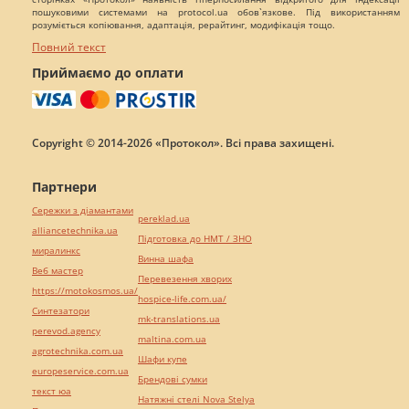
пошуковими системами на protocol.ua обов`язкове. Під використанням
розуміється копіювання, адаптація, рерайтинг, модифікація тощо.
Повний текст
Приймаємо до оплати
Copyright © 2014-2026 «Протокол». Всі права захищені.
Партнери
Сережки з діамантами
pereklad.ua
alliancetechnika.ua
Підготовка до НМТ / ЗНО
миралинкс
Винна шафа
Веб мастер
Перевезення хворих
https://motokosmos.ua/
hospice-life.com.ua/
Синтезатори
mk-translations.ua
perevod.agency
maltina.com.ua
agrotechnika.com.ua
Шафи купе
europeservice.com.ua
Брендові сумки
текст юа
Натяжні стелі Nova Stelya