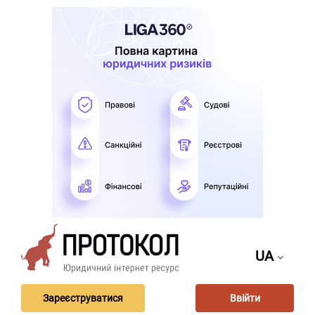
UA
Зареєструватися
Ввійти