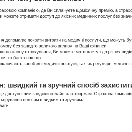
траховою компанією, де Ви сплачуєте щомісячну премію, а страх
и можете отримати доступ до якісних медичних послуг без значн
я допомагає покрити витрати на медичні послуги, що можуть бу
омогу без занадто великого впливу на Ваші фінанси.
ашого плану страхування, Ви можете мати доступ до різних виді
ння та багато іншого.
включають запобіжні медичні послуги, такі як регулярні медичні
: швидкий та зручний спосіб захистит
ще доступнішим завдяки онлайн-платформам. Страхова компанія
 керування полісом швидким та зручним.
ваги: