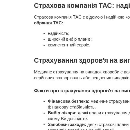
Страхова компанія ТАС: над
Страхова компанія ТАС є відомою і надійною к
обрання ТАС:
надійність;
широкий вибір планів;
компетентний сервіс.
Страхування здоров'я на вип
Медичне страхування на випадок хвороби є важ
серйозних захворювань або нещасних випадків.
Факти про страхування здоров'я на ви
Фінансова безпека:
медичне страхування
фінансову стабільність.
Вибір лікаря:
деякі плани страхування д
якому Ви довіряєте.
Запобіжні заходи:
деякі страхові плани