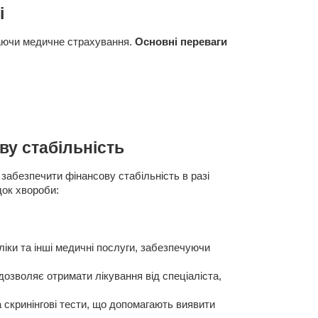
і
чаючи медичне страхування.
Основні переваги
ву стабільність
абезпечити фінансову стабільність в разі
док хвороби:
іки та інші медичні послуги, забезпечуючи
озволяє отримати лікування від спеціаліста,
 скринінгові тести, що допомагають виявити