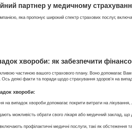
ійний партнер у медичному страхуванн
омпанією, яка пропонує широкий спектр страхових послуг, вклю
адок хвороби: як забезпечити фінансо
ливою частиною вашого страхового плану. Воно допомагає Вам з
 Ось деякі факти та поради щодо страхування здоров'я на випа
падок хвороби:
 на випадок хвороби допомагає покрити витрати на лікування, л
ають можливість обрати свого лікаря або медичний заклад, що д
 включають профілактичні медичні послуги, такі як обстеження та