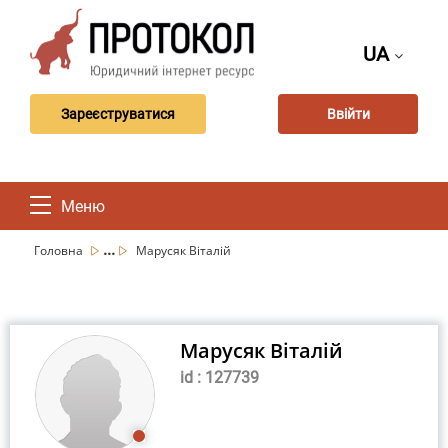
UA
Зареєструватися
Ввійти
Меню
...
Головна
Марусяк Віталій
Марусяк Віталій
id : 127739