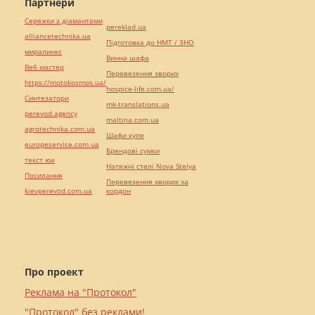
Партнери
Сережки з діамантами
pereklad.ua
alliancetechnika.ua
Підготовка до НМТ / ЗНО
миралинкс
Винна шафа
Веб мастер
Перевезення хворих
https://motokosmos.ua/
hospice-life.com.ua/
Синтезатори
mk-translations.ua
perevod.agency
maltina.com.ua
agrotechnika.com.ua
Шафи купе
europeservice.com.ua
Брендові сумки
текст юа
Натяжні стелі Nova Stelya
Посилання
Перевезення хворих за
kievperevod.com.ua
кордон
Про проект
Реклама на "Протокол"
"Протокол" без реклами!