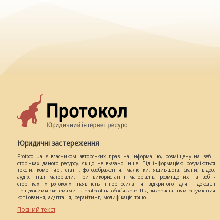
Юридичні застереження
Protocol.ua є власником авторських прав на інформацію, розміщену на веб -
сторінках даного ресурсу, якщо не вказано інше. Під інформацією розуміються
тексти, коментарі, статті, фотозображення, малюнки, ящик-шота, скани, відео,
аудіо, інші матеріали. При використанні матеріалів, розміщених на веб -
сторінках «Протокол» наявність гіперпосилання відкритого для індексації
пошуковими системами на protocol.ua обов`язкове. Під використанням розуміється
копіювання, адаптація, рерайтинг, модифікація тощо.
Повний текст