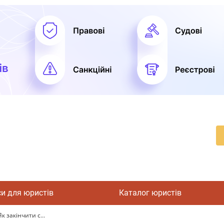
си для юристів
Каталог юристів
к закінчити с...