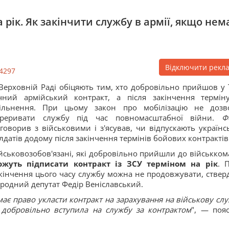
рік. Як закінчити службу в армії, якщо нем
Відключити рекл
4297
Верховній Раді обіцяють тим, хто добровільно прийшов у 
чний армійський контракт, а після закінчення термі
вільнення. При цьому закон про мобілізацію не дозв
ереривати службу під час повномасштабної війни.
Ф
говорив з військовими і з'ясував, чи відпускають українс
лдатів додому після закінчення термінів бойових контрактів
йськовозобов'язані, які добровільно прийшли до військкома
ожуть підписати контракт із ЗСУ терміном на рік
. 
кінчення цього часу службу можна не продовжувати, ствер
родний депутат Федір Веніславський.
ає право укласти контракт на зарахування на військову слу
 добровільно вступила на службу за контрактом
", — поя