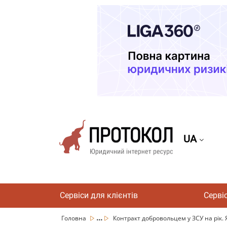
UA
Сервіси для клієнтів
Серві
...
Головна
Контракт добровольцем у ЗСУ на рік. Я