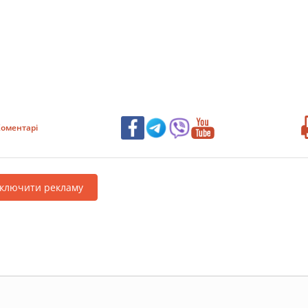
оментарі
дключити рекламу