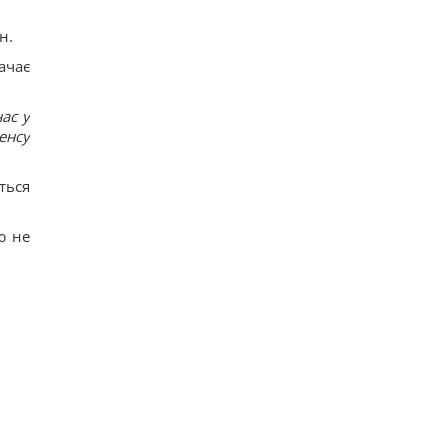
н.
ачає
ас у
сенсу
ться
ю не