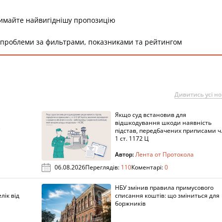
римайте найвигіднішу пропозицію
 проблеми за фильтрами, показниками та рейтингом
Дивитись усі н
Якщо суд встановив для
а
відшкодування шкоди наявність
підстав, передбачених приписами ч
1 ст. 1172 Ц
Автор:
Лента от Протокола
06.08.2026
Переглядів:
110
Коментарі:
0
НБУ змінив правила примусового
лік від
списання коштів: що зміниться для
боржників