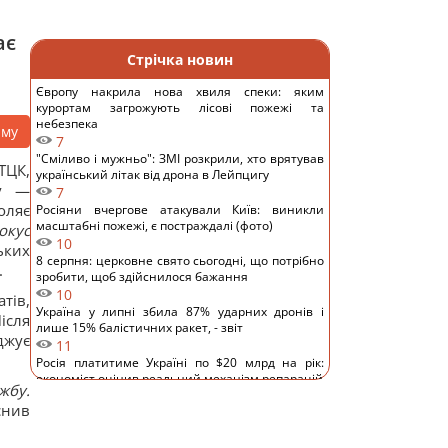
ає
Стрічка новин
Європу накрила нова хвиля спеки: яким
курортам загрожують лісові пожежі та
небезпека
аму
7
"Сміливо і мужньо": ЗМІ розкрили, хто врятував
ТЦК,
український літак від дрона в Лейпцигу
ну —
7
оляє
Росіяни вчергове атакували Київ: виникли
масштабні пожежі, є постраждалі (фото)
окус
10
ьких
8 серпня: церковне свято сьогодні, що потрібно
.
зробити, щоб здійснилося бажання
10
тів,
Україна у липні збила 87% ударних дронів і
Після
лише 15% балістичних ракет, - звіт
джує
11
Росія платитиме Україні по $20 млрд на рік:
економіст оцінив реальний механізм репарацій
жбу.
11
снив
Чи справді родзинки такі корисні, як усі
думають: відповідь дієтологів
14