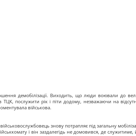
ошення демобілізації. Виходить, що люди воювали до вел
в ТЦК, послужити рік і піти додому, незважаючи на відсутн
коментувала військова.
військовослужбовець знову потрапляє під загальну мобіліза
йськкомату і він заздалегідь не домовився, де служитиме, 