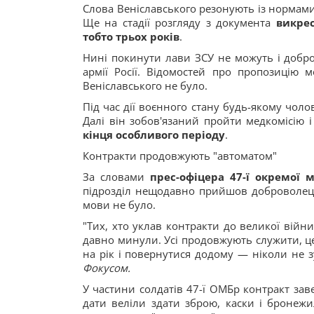
Слова Веніславського резонують із нормами 
Ще на стадії розгляду з документа
викрес
тобто трьох років
.
Нині покинути лави ЗСУ не можуть і добро
армії Росії. Відомостей про пропозицію 
Веніславського не було.
Під час дії воєнного стану будь-якому чоло
Далі він зобов'язаний пройти медкомісію 
кінця особливого періоду
.
Контракти продовжують "автоматом"
За словами
прес-офіцера 47-ї окремої 
підрозділ нещодавно прийшов доброволець 
мови не було.
"Тих, хто уклав контракти до великої війни 
давно минули. Усі продовжують служити, ц
на рік і повернутися додому — ніколи не з
Фокусом.
У частини солдатів 47-ї ОМБр контракт зав
дати веліли здати зброю, каски і бронежи