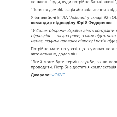
пошлють "туди, куди потрібно Батьківщині"
"Поняття демобілізація або звільнення з підр
У батальйоні БПЛА "Ахіллес" у складі 92-ї
командир підрозділу Юрій Федоренко
.
"
У Силах оборони України діють контракти на
підрозділі — на два роки, з яких підготовка 
немає: людина провоює півроку і потім піде 
Потрібно мати на увазі, що в умовах повн
автоматично, додав він.
"Який може бути термін служби, якщо воро
проводити. Потрібна достатня комплектація
Джерело:
ФОКУС