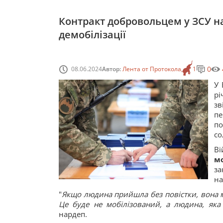
Контракт добровольцем у ЗСУ на 
демобілізації
0
08.06.2024
Автор:
Лента от Протокола
1
У 
рі
з
п
по
со
Ві
м
за
на
"
Якщо людина прийшла без повістки, вона м
Це буде не мобілізований, а людина, яка
нардеп.