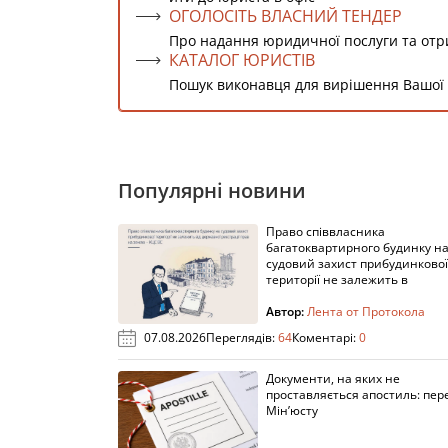
ОГОЛОСІТЬ ВЛАСНИЙ ТЕНДЕР
Про надання юридичної послуги та от
КАТАЛОГ ЮРИСТІВ
Пошук виконавця для вирішення Вашої
Популярні новини
Право співвласника
багатоквартирного будинку н
судовий захист прибудинкової
території не залежить в
Автор:
Лента от Протокола
07.08.2026
Переглядів:
64
Коментарі:
0
Документи, на яких не
проставляється апостиль: пере
Мін’юсту