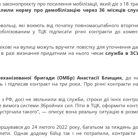
законопроєкту про посилення мобілізації, який діє з 18 тра
лили норму про демобілізацію через 36 місяців слу
вольці, які воюють від початку повномасштабного вторгн
мобілізованим у ТЦК підписати річні контракти до комен
вікові на вулиці можуть вручити повістку для уточнення да
і в разі визнання придатним на нього чекає
служба в ЗС
механізованої бригади (ОМБр) Анастасії Блищик
, до н
і підписав контракт на три роки. Про річні контракти на
з РФ, досі не звільнили від служби, строки дії їхніх контра
е вимога системи Збройних сил. Піти в ТЦК, оформити конт
устрічала такого", — описує вона реальну ситуацію в розмо
ершувався до 24 лютого 2022 року, багатьом за тиждень до 
лети. Однак додому бійці так і не потрапили, контракти 