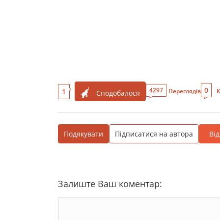
0
4297
1
Переглядів
К
Сподобалося
Подякувати
Підписатися на автора
Ві
Залиште Ваш коментар: