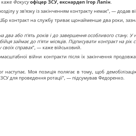
, каже
Фокусу
офіцер ЗСУ, екснардеп Ігор Лапін
.
озділу у зв'язку із закінченням контракту немає", — додав ві
 ОШБр контракт на службу триває щонайменше два роки, зазн
 два або п'ять років і до завершення особливого стану. У н
бійця займає до п'яти місяців. Підписувати контракт на рік 
у своїх справах
", — каже військовий.
омасштабної війни контракти після їх закінчення продовжа
г наступає. Моя позиція полягає в тому, щоб демобілізаці
 ЗСУ для проведення ротації", — підсумував Федоренко.