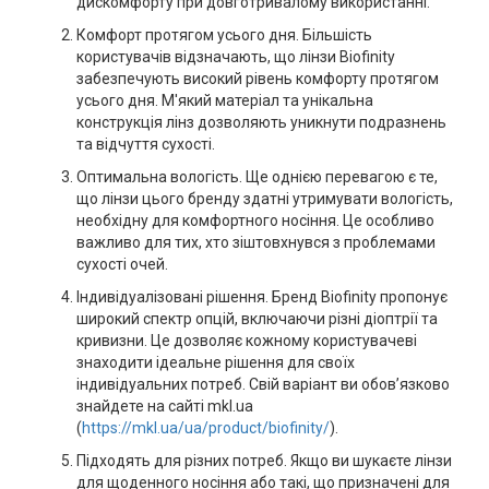
дискомфорту при довготривалому використанні.
Комфорт протягом усього дня. Більшість
користувачів відзначають, що лінзи Biofinity
забезпечують високий рівень комфорту протягом
усього дня. М'який матеріал та унікальна
конструкція лінз дозволяють уникнути подразнень
та відчуття сухості.
Оптимальна вологість. Ще однією перевагою є те,
що лінзи цього бренду здатні утримувати вологість,
необхідну для комфортного носіння. Це особливо
важливо для тих, хто зіштовхнувся з проблемами
сухості очей.
Індивідуалізовані рішення. Бренд Biofinity пропонує
широкий спектр опцій, включаючи різні діоптрії та
кривизни. Це дозволяє кожному користувачеві
знаходити ідеальне рішення для своїх
індивідуальних потреб. Свій варіант ви обов’язково
знайдете на сайті mkl.ua
(
https://mkl.ua/ua/product/biofinity/
).
Підходять для різних потреб. Якщо ви шукаєте лінзи
для щоденного носіння або такі, що призначені для