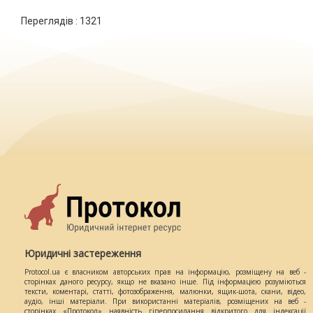
Переглядів :
1321
Юридичні застереження
Protocol.ua є власником авторських прав на інформацію, розміщену на веб -
сторінках даного ресурсу, якщо не вказано інше. Під інформацією розуміються
тексти, коментарі, статті, фотозображення, малюнки, ящик-шота, скани, відео,
аудіо, інші матеріали. При використанні матеріалів, розміщених на веб -
сторінках «Протокол» наявність гіперпосилання відкритого для індексації