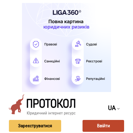
UA
Зареєструватися
Ввійти