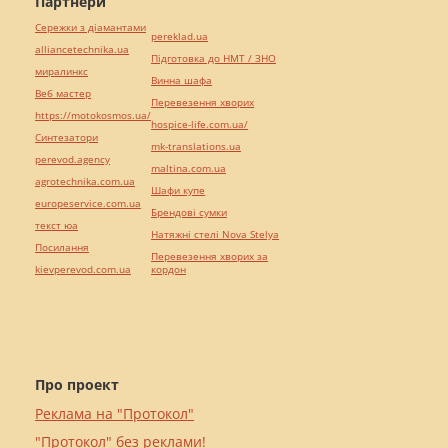
Партнери
Сережки з діамантами
pereklad.ua
alliancetechnika.ua
Підготовка до НМТ / ЗНО
миралинкс
Винна шафа
Веб мастер
Перевезення хворих
https://motokosmos.ua/
hospice-life.com.ua/
Синтезатори
mk-translations.ua
perevod.agency
maltina.com.ua
agrotechnika.com.ua
Шафи купе
europeservice.com.ua
Брендові сумки
текст юа
Натяжні стелі Nova Stelya
Посилання
Перевезення хворих за
kievperevod.com.ua
кордон
Про проект
Реклама на "Протокол"
"Протокол" без реклами!