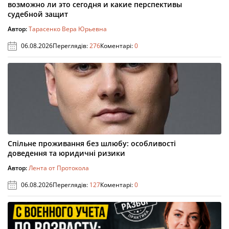
возможно ли это сегодня и какие перспективы
судебной защит
Автор:
Тарасенко Вера Юрьевна
06.08.2026
Переглядів:
276
Коментарі:
0
Спільне проживання без шлюбу: особливості
доведення та юридичні ризики
Автор:
Лента от Протокола
06.08.2026
Переглядів:
127
Коментарі:
0