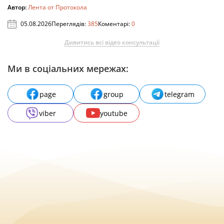
Автор:
Лента от Протокола
05.08.2026
Переглядів:
385
Коментарі:
0
Дивитись всі відео консультації
Ми в соціальних мережах:
page
group
telegram
viber
youtube