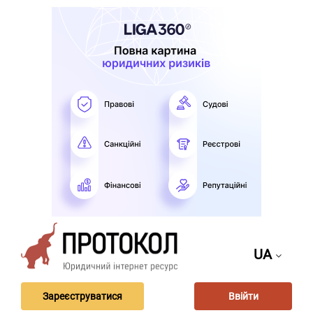
UA
Зареєструватися
Ввійти