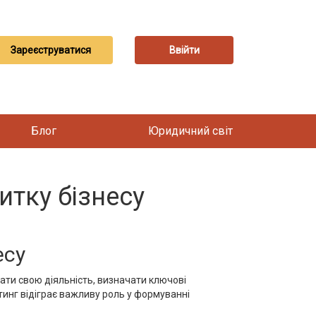
Зареєструватися
Ввійти
Блог
Юридичний світ
итку бізнесу
есу
ати свою діяльність, визначати ключові
лтинг відіграє важливу роль у формуванні