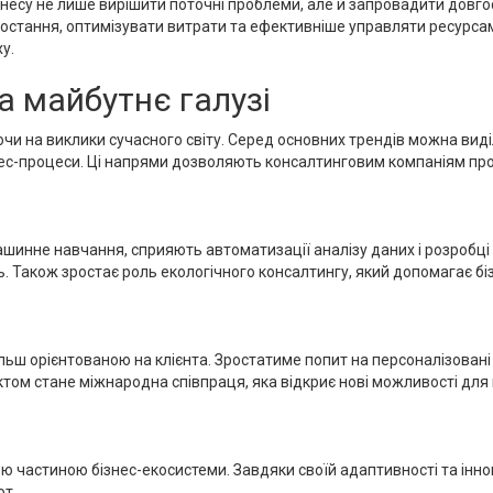
есу не лише вирішити поточні проблеми, але й запровадити довгос
остання, оптимізувати витрати та ефективніше управляти ресурса
у.
а майбутнє галузі
чи на виклики сучасного світу. Серед основних трендів можна вид
нес-процеси. Ці напрями дозволяють консалтинговим компаніям проп
машинне навчання, сприяють автоматизації аналізу даних і розробці
ь. Також зростає роль екологічного консалтингу, який допомагає б
ьш орієнтованою на клієнта. Зростатиме попит на персоналізовані 
том стане міжнародна співпраця, яка відкриє нові можливості для
ю частиною бізнес-екосистеми. Завдяки своїй адаптивності та інно
от.