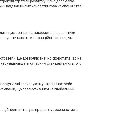
трокові стратегії розвитку. Вона допомагає
ми. Завдяки цьому консалтингова компанія стає
ілити цифровізацію, використання аналітики
онувати клієнтам інноваційні рішення, які
 стратегій. Це дозволяє значно скоротити час на
ізнесу відповідати сучасним стандартам сталого
послуги, які враховують унікальні потреби
 компаній, що прагнуть вийти на глобальний
ваційності ця галузь продовжує розвиватися,