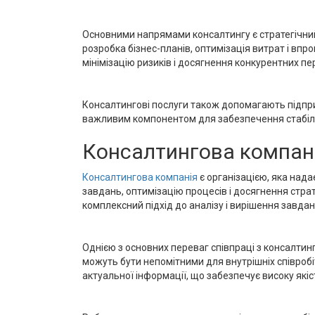
Основними напрямами консалтингу є стратегічний,
розробка бізнес-планів, оптимізація витрат і вп
мінімізацію ризиків і досягнення конкурентних пе
Консалтингові послуги також допомагають підприє
важливим компонентом для забезпечення стабільн
Консалтингова компані
Консалтингова компанія
є організацією, яка нада
завдань, оптимізацію процесів і досягнення стра
комплексний підхід до аналізу і вирішення завдан
Однією з основних переваг співпраці з консалти
можуть бути непомітними для внутрішніх співробі
актуальної інформації, що забезпечує високу якіс