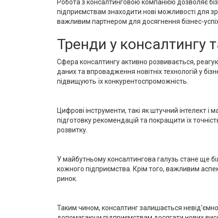
Робота з консалтинговою компанією дозволяє бізн
підприємствам знаходити нові можливості для зр
важливим партнером для досягнення бізнес-успіх
Тренди у консалтингу т
Сфера консалтингу активно розвивається, реагую
даних та впровадження новітніх технологій у біз
підвищують їх конкурентоспроможність.
Цифрові інструменти, такі як штучний інтелект і 
підготовку рекомендацій та покращити їх точніст
розвитку.
У майбутньому консалтингова галузь стане ще біл
кожного підприємства. Крім того, важливим аспек
ринок.
Таким чином, консалтинг залишається невід'ємно
допомагаючи підприємствам досягати нових вис