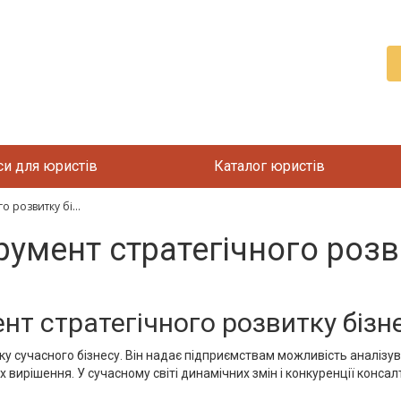
си для юристів
Каталог юристів
о розвитку бі...
румент стратегічного розв
нт стратегічного розвитку бізн
у сучасного бізнесу. Він надає підприємствам можливість аналізув
х вирішення. У сучасному світі динамічних змін і конкуренції конса