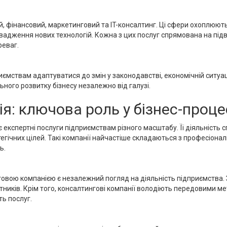
 фінансовий, маркетинговий та IT-консалтинг. Ці сфери охоплюють 
ровадження нових технологій. Кожна з цих послуг спрямована на пі
реваг.
мствам адаптуватися до змін у законодавстві, економічній ситуац
ого розвитку бізнесу незалежно від галузі.
я: ключова роль у бізнес-проце
є експертні послуги підприємствам різного масштабу. Її діяльність
тегічних цілей. Такі компанії найчастіше складаються з професіона
ь.
нговою компанією є незалежний погляд на діяльність підприємства.
тників. Крім того, консалтингові компанії володіють передовими 
ть послуг.