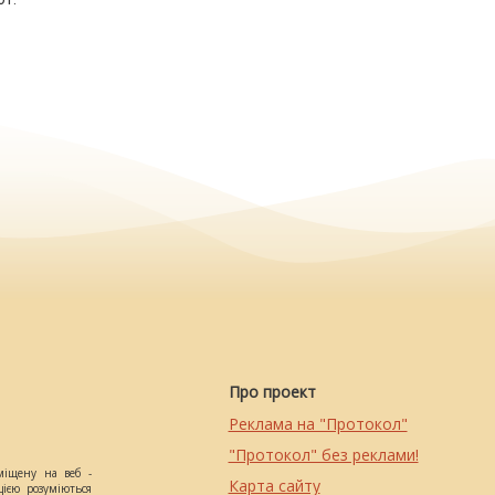
Про проект
Реклама на "Протокол"
"Протокол" без реклами!
міщену на веб -
Карта сайту
цією розуміються