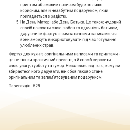
принтом або милим написом буде не лише
корисним, але й незабутнім подарунком, який
пригадається з радістю.
На День Матері або День Батька. Це також чудовий
спосіб показати свою любов та вдячність батькам,
даруючи їм фартух із симпатичними написами, які
вони зможуть використовувати під час готування
улюблених страв.
Фартух для кухні з оригінальними написами та принтами -
це не тільки практичний презент, а й спосіб виразити
свою увагу, турботу та гумор. Незалежно від того, кому ви
збираєтеся його дарувати, він обов'язково стане
оригінальним та запам'ятовуваним подарунком.
Переглядів :
528