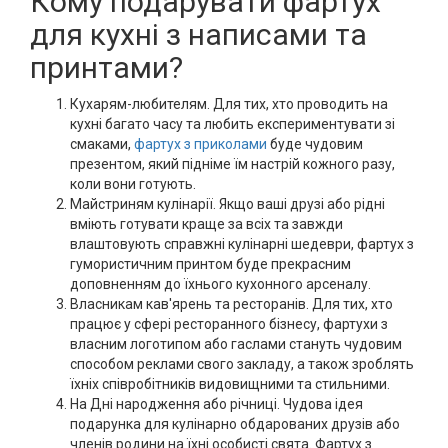
Кому подарувати фартух
для кухні з написами та
принтами?
Кухарям-любителям. Для тих, хто проводить на
кухні багато часу та любить експериментувати зі
смаками,
фартух з приколами
буде чудовим
презентом, який підніме їм настрій кожного разу,
коли вони готують.
Майстриням кулінарії. Якщо ваші друзі або рідні
вміють готувати краще за всіх та завжди
влаштовують справжні кулінарні шедеври, фартух з
гумористичним принтом буде прекрасним
доповненням до їхнього кухонного арсеналу.
Власникам кав'ярень та ресторанів. Для тих, хто
працює у сфері ресторанного бізнесу, фартухи з
власним логотипом або гаслами стануть чудовим
способом реклами свого закладу, а також зроблять
їхніх співробітників видовищними та стильними.
На Дні народження або річниці. Чудова ідея
подарунка для кулінарно обдарованих друзів або
членів родини на їхні особисті свята. Фартух з