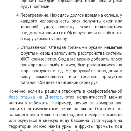
сделает каждый отдыхающий, наши леса и реки
будут чистыми.
Перегревание. Находясь долгое время на солнце, у
каждого человека есть риск получить ожог или
тепловой удар, поэтому стоит пользоваться
средствами защиты от УФ излучения и не забывать
в жару укрывать голову.
Отправления. Отведав грязными руками немытые
фрукты и овощи заполучить расстройства системы
ЖКТ крайне легко. Сюда же можно добавить плохо
прожаренные рыбу и мясо, быстропортящиеся на
жаре продукты и т.д. Не допускайте попадания в
пищу сомнительных или грязных продуктов
питания. Следите за гигиеной своих рук.
Конечно, если вы решили отдохнуть в комфортабельной
базе отдыха на Днестре
, этих неприятностей можно
частично избежать. Например, ночью от комаров вас
защитят антимоскитные сетки на окнах. Отдохнуть от
палящего зноя можно в прохладном номере гостиницы
или окунуться в свежую воду бассейна. Для мусора на
территории можно найти урны, а фрукты промыть под