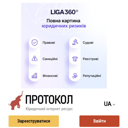
UA
Зареєструватися
Ввійти