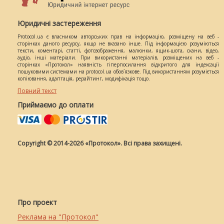
Юридичні застереження
Protocol.ua є власником авторських прав на інформацію, розміщену на веб -
сторінках даного ресурсу, якщо не вказано інше. Під інформацією розуміються
тексти, коментарі, статті, фотозображення, малюнки, ящик-шота, скани, відео,
аудіо, інші матеріали. При використанні матеріалів, розміщених на веб -
сторінках «Протокол» наявність гіперпосилання відкритого для індексації
пошуковими системами на protocol.ua обов`язкове. Під використанням розуміється
копіювання, адаптація, рерайтинг, модифікація тощо.
Повний текст
Приймаємо до оплати
Copyright © 2014-2026 «Протокол». Всі права захищені.
Про проект
Реклама на "Протокол"