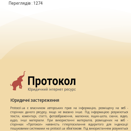
Переглядів :
1274
Юридичні застереження
Protocol.ua є власником авторських прав на інформацію, розміщену на веб -
сторінках даного ресурсу, якщо не вказано інше. Під інформацією розуміються
тексти, коментарі, статті, фотозображення, малюнки, ящик-шота, скани, відео,
аудіо, інші матеріали. При використанні матеріалів, розміщених на веб -
сторінках «Протокол» наявність гіперпосилання відкритого для індексації
пошуковими системами на protocol.ua обов`язкове. Під використанням розуміється