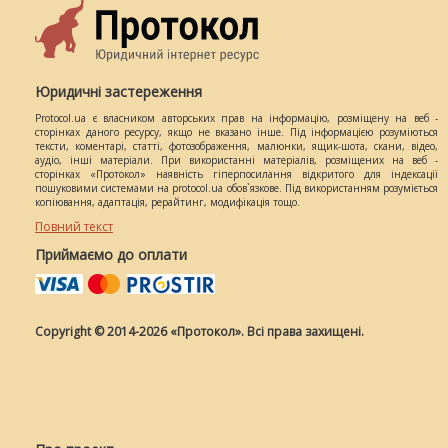
Юридичні застереження
Protocol.ua є власником авторських прав на інформацію, розміщену на веб -
сторінках даного ресурсу, якщо не вказано інше. Під інформацією розуміються
тексти, коментарі, статті, фотозображення, малюнки, ящик-шота, скани, відео,
аудіо, інші матеріали. При використанні матеріалів, розміщених на веб -
сторінках «Протокол» наявність гіперпосилання відкритого для індексації
пошуковими системами на protocol.ua обов`язкове. Під використанням розуміється
копіювання, адаптація, рерайтинг, модифікація тощо.
Повний текст
Приймаємо до оплати
Copyright © 2014-2026 «Протокол». Всі права захищені.