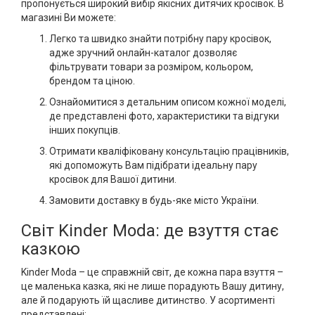
пропонується широкий вибір якісних дитячих кросівок. В
магазині Ви можете:
Легко та швидко знайти потрібну пару кросівок,
адже зручний онлайн-каталог дозволяє
фільтрувати товари за розміром, кольором,
брендом та ціною.
Ознайомитися з детальним описом кожної моделі,
де представлені фото, характеристики та відгуки
інших покупців.
Отримати кваліфіковану консультацію працівників,
які допоможуть Вам підібрати ідеальну пару
кросівок для Вашої дитини.
Замовити доставку в будь-яке місто України.
Світ Kinder Moda: де взуття стає
казкою
Kinder Moda – це справжній світ, де кожна пара взуття –
це маленька казка, які не лише порадують Вашу дитину,
але й подарують їй щасливе дитинство. У асортименті
представлені: