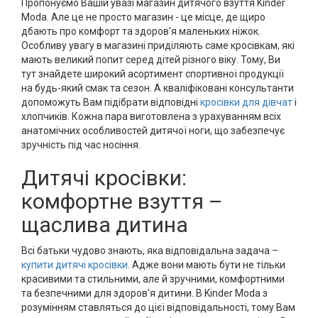
Пропонуємо Вашій увазі магазин дитячого взуття Kinder
Moda. Але це не просто магазин - це місце, де щиро
дбають про комфорт та здоров'я маленьких ніжок.
Особливу увагу в магазині приділяють саме кросівкам, які
мають великий попит серед дітей різного віку. Тому, Ви
тут знайдете широкий асортимент спортивної продукції
на будь-який смак та сезон. А кваліфіковані консультанти
допоможуть Вам підібрати відповідні
кросівки для дівчат
і
хлопчиків. Кожна пара виготовлена з урахуванням всіх
анатомічних особливостей дитячої ноги, що забезпечує
зручність під час носіння.
Дитячі кросівки:
комфортне взуття –
щаслива дитина
Всі батьки чудово знають, яка відповідальна задача –
купити дитячі кросівки
. Адже вони мають бути не тільки
красивими та стильними, але й зручними, комфортними
та безпечними для здоров'я дитини. В Kinder Moda з
розумінням ставляться до цієї відповідальності, тому Вам