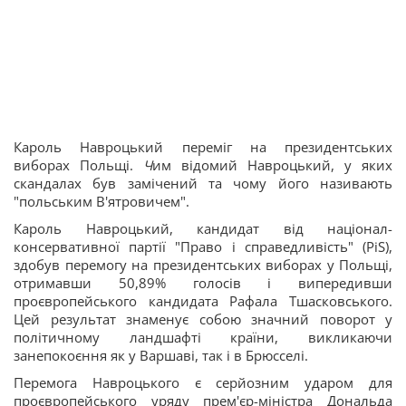
Кароль Навроцький переміг на президентських
виборах Польщі.
Ч
им відомий Навроцький, у яких
скандалах був замічений та чому його називають
"польським В'ятровичем".
Кароль Навроцький, кандидат від націонал-
консервативної партії "Право і справедливість" (PiS),
здобув перемогу на президентських виборах у Польщі,
отримавши 50,89% голосів і випередивши
проєвропейського кандидата Рафала Тшасковського.
Цей результат знаменує собою значний поворот у
політичному ландшафті країни, викликаючи
занепокоєння як у Варшаві, так і в Брюсселі.
Перемога Навроцького є серйозним ударом для
проєвропейського уряду прем'єр-міністра Дональда