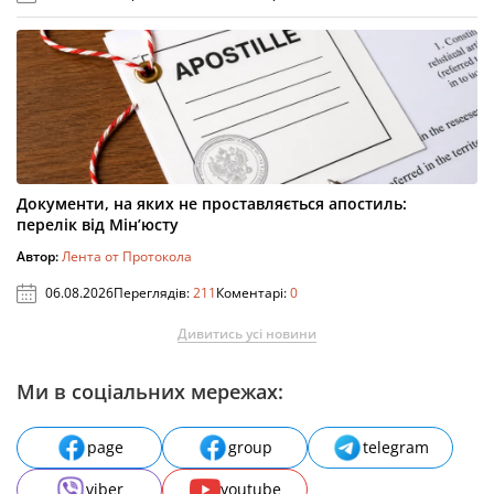
Документи, на яких не проставляється апостиль:
перелік від Мін’юсту
Автор:
Лента от Протокола
06.08.2026
Переглядів:
211
Коментарі:
0
Дивитись усі новини
Ми в соціальних мережах:
page
group
telegram
viber
youtube