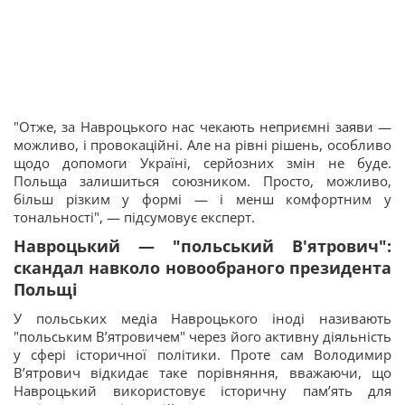
"Отже, за Навроцького нас чекають неприємні заяви —
можливо, і провокаційні. Але на рівні рішень, особливо
щодо допомоги Україні, серйозних змін не буде.
Польща залишиться союзником. Просто, можливо,
більш різким у формі — і менш комфортним у
тональності", — підсумовує експерт.
Навроцький — "польський В'ятрович":
скандал навколо новообраного президента
Польщі
У польських медіа Навроцького іноді називають
"польським В’ятровичем" через його активну діяльність
у сфері історичної політики. Проте сам Володимир
В’ятрович відкидає таке порівняння, вважаючи, що
Навроцький використовує історичну пам’ять для