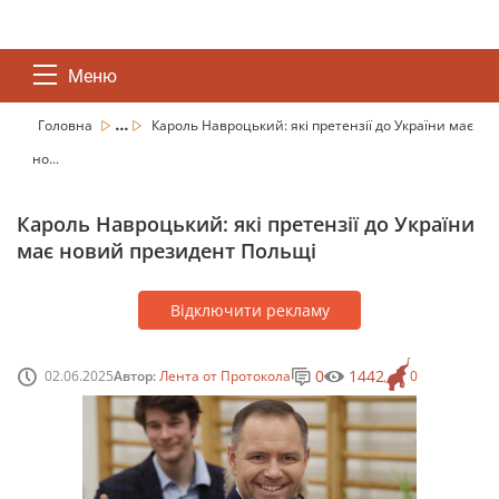
Меню
...
Головна
Кароль Навроцький: які претензії до України має
но...
Кароль Навроцький: які претензії до України
має новий президент Польщі
Відключити рекламу
0
1442
02.06.2025
Автор:
Лента от Протокола
0