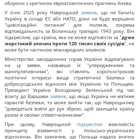
оборони з критикою євроатлантичних прагнень Києва.
У січні 2025 року Навроцький
заявив
, що не бачить
Україну в складі ЄС або НАТО, доки не буде вирішено
"цивілізаційні питання" для поляків, зокрема
відповідальність за Волинську трагедію 1943 року. Він
підкреслив, що країна, яка не може відповісти за "
дуже
жорстокий злочин проти 120 тисяч своїх сусідів
", не
може бути частиною міжнародних альянсів.
Міністерство закордонних справ України відреагувало
на ці заяви, назвавши їх "упередженими та
маніпулятивними", які ставлять короткострокові
політичні інтереси вище стратегічної безпеки та
добросусідських відносин між Україною та Польщею.
Президент України Володимир Зеленський під час
візиту до Варшави
заявив
, що якщо Україна не матиме
гарантій безпеки, то може вийти так, що Навроцькому
"доведеться взяти до рук зброю, щоб захищати країну
разом зі своїми співвітчизниками".
При цьому, Навроцький
підкреслює
важливість
принципу взаємності у польсько-українських
відносинах. Він зазначив, що Польща надала значну