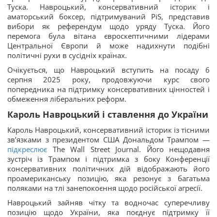
Туска. Навроцький, консервативний історик і
аматорський боксер, підтримуваний PiS, представив
вибори як референдум щодо уряду Туска. Його
перемога була вітана євроскептичними лідерами
Центральної Європи й може надихнути подібні
політичні рухи в сусідніх країнах.
Очікується, що Навроцький вступить на посаду 6
серпня 2025 року, продовжуючи курс свого
попередника на підтримку консервативних цінностей і
обмеження ліберальних реформ.
Кароль Навроцький і ставлення до України
Кароль Навроцький, консервативний історик із тісними
зв’язками з президентом США Дональдом Трампом —
підкреслює
The Wall Street Journal. Його нещодавня
зустріч із Трампом і підтримка з боку Конференції
консервативних політичних дій відображають його
проамериканську позицію, яка резонує з багатьма
поляками на тлі занепокоєння щодо російської агресії.
Навроцький зайняв чітку та водночас суперечливу
позицію щодо України, яка поєднує підтримку її