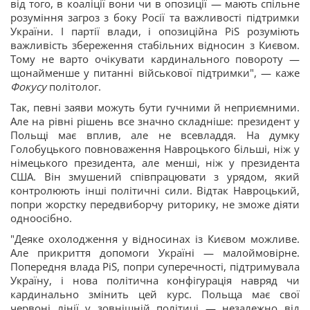
від того, в коаліції вони чи в опозиції — мають спільне
розуміння загроз з боку Росії та важливості підтримки
України. І партії влади, і опозиційна PiS розуміють
важливість збереження стабільних відносин з Києвом.
Тому не варто очікувати кардинального повороту —
щонайменше у питанні військової підтримки", — каже
Фокусу
політолог.
Так, певні заяви можуть бути гучними й неприємними.
Але на рівні рішень все значно складніше: президент у
Польщі має вплив, але не всевладдя. На думку
Голобуцького повноваження Навроцького більші, ніж у
німецького президента, але менші, ніж у президента
США. Він змушений співпрацювати з урядом, який
контролюють інші політичні сили. Відтак Навроцький,
попри жорстку передвиборчу риторику, не зможе діяти
одноосібно.
"Деяке охолодження у відносинах із Києвом можливе.
Але прикриття допомоги Україні — малоймовірне.
Попередня влада PiS, попри суперечності, підтримувала
Україну, і нова політична конфігурація навряд чи
кардинально змінить цей курс. Польща має свої
червоні лінії у зовнішній політиці — незалежно від