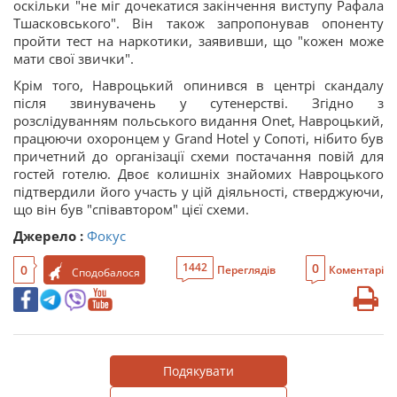
оскільки "не міг дочекатися закінчення виступу Рафала
Тшасковського". Він також запропонував опоненту
пройти тест на наркотики, заявивши, що "кожен може
мати свої звички".
Крім того, Навроцький опинився в центрі скандалу
після звинувачень у сутенерстві. Згідно з
розслідуванням польського видання Onet, Навроцький,
працюючи охоронцем у Grand Hotel у Сопоті, нібито був
причетний до організації схеми постачання повій для
гостей готелю. Двоє колишніх знайомих Навроцького
підтвердили його участь у цій діяльності, стверджуючи,
що він був "співавтором" цієї схеми.
Джерело :
Фокус
0
1442
0
Переглядів
Коментарі
Сподобалося
Подякувати