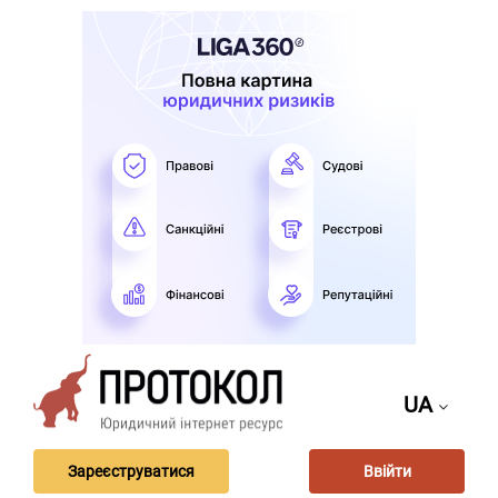
UA
Зареєструватися
Ввійти