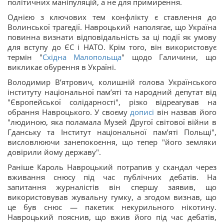
політичних маніпуляцій, а не для примирення.
Однією з ключових тем конфлікту є ставлення до
Волинської трагедії. Навроцький наполягає, що Україна
повинна визнати відповідальність за ці події як умову
для вступу до ЄС і НАТО. Крім того, він використовує
термін "
Східна Малопольща
" щодо Галичини, що
викликає обурення в Україні.
Володимир В’ятрович, колишній голова Українського
інституту національної пам’яті та народний депутат від
"Європейської солідарності", різко відреагував на
обрання Навроцького. У своєму
дописі
він назвав його
"людиною, яка поламала Музей Другої світової війни в
Гданську та Інститут національної пам’яті Польщі",
висловлюючи занепокоєння, що тепер "його земляки
довірили йому державу".
Раніше Кароль Навроцький потрапив у скандал через
вживання снюсу під час публічних дебатів. На
запитання журналістів він спершу заявив, що
використовував жувальну гумку, а згодом визнав, що
це був снюс — пакетик некурильного нікотину.
Навроцький пояснив, що вжив його під час дебатів,