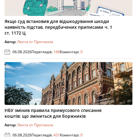
Якщо суд встановив для відшкодування шкоди
наявність підстав, передбачених приписами ч. 1
ст. 1172 Ц
Автор:
Лента от Протокола
06.08.2026
Переглядів:
168
Коментарі:
0
НБУ змінив правила примусового списання
коштів: що зміниться для боржників
Автор:
Лента от Протокола
06.08.2026
Переглядів:
431
Коментарі:
0