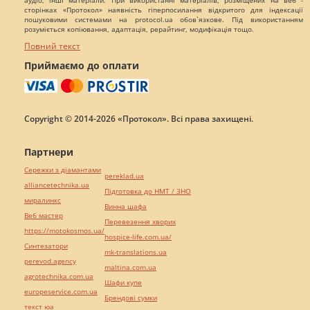
сторінках «Протокол» наявність гіперпосилання відкритого для індексації
пошуковими системами на protocol.ua обов`язкове. Під використанням
розуміється копіювання, адаптація, рерайтинг, модифікація тощо.
Повний текст
Приймаємо до оплати
Copyright © 2014-2026 «Протокол». Всі права захищені.
Партнери
Сережки з діамантами
pereklad.ua
alliancetechnika.ua
Підготовка до НМТ / ЗНО
миралинкс
Винна шафа
Веб мастер
Перевезення хворих
https://motokosmos.ua/
hospice-life.com.ua/
Синтезатори
mk-translations.ua
perevod.agency
maltina.com.ua
agrotechnika.com.ua
Шафи купе
europeservice.com.ua
Брендові сумки
текст юа