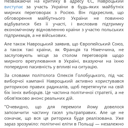
Незважаючи на критику в адресу ЄС, Навроцький
виступає
за участь України в будь-яких майбутніх
мирних переговорах з Росією. Він підкреслив, що
обговорення майбутнього України не повинно
відбуватися без її участі, і висловив підтримку
економічному відновленню країни з участю польських
підприємців, а не військових.
Але також Навроцький заявив, що Європейський Союз,
а також такі країни, як Франція та Німеччина, не
заслуговують місця за столом переговорів щодо
мирного врегулювання в Україні, вказуючи на їхню
попередню пасивність у впливі на ситуацію.
За словами політолога Олексія Голобуцького, під час
виборчої кампанії Навроцький активно користувався
риторикою правих радикалів, щоб перетягнути на свій
бік їхніх виборців. Це частина політичної стратегії, а не
обов’язково анонс реальних дій.
"Очевидно, що для перемоги йому довелося
запозичити частину гасел ультраправих. Але це не
означає, що вся ця риторика буде реалізована. Уже
зараз зрозуміло: політичні еліти в Польщі — незалежно