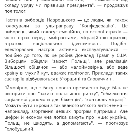
складу уряду чи прізвища президента", — продовжує
політолог.
Частина виборців Навроцького — це люди, які також
голосували за ультраправу "Конфедерацію". Це
виборець, який голосує емоційно, на основі страхів —
як-от страх перед іммігрантами, міграційною кризою,
втратою національної ідентичності. Подібні
електоральні настрої активно експлуатувалися —
подібно до того, як це робив Дональд Трамп у США.
Виборцям обіцяли "захист Польщі", але реалізація
більшості обіцянок — або малоймовірна, або веде
країну в глухий кут, вважає політолог. Приклади таких
сценаріїв відбуваються в Угорщині та Словаччині.
"Ймовірно, що з боку нового президента буде більше
риторики про "захист польського ринку", "обмеження
соціальної допомоги для біженців", "контроль міграції".
Можуть бути і кроки з так званого м’якого витіснення —
наприклад, згортання деяких програм підтримки. Але
цифри й економічна логіка кажуть про інше: українці
Польщі не шкодять, а допомагають", — прогнозує
Голобуцький.