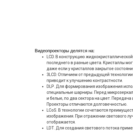
Видеопроекторы делятся на:
LСD. В конструкцию жидкокристаллической
последнего в разные цвета. Кристаллы мо
даже если у кристаллов закрытое состояни
3LСD. Отличием от предыдущей технологии 
приводит к улучшению контрастности.
DLР. Для формирования изображения испол
специальные шарниры. Перед микрозеркала
и белые, по два сектора на цвет. Передач
Проекторы отличаются долговечностью.
LCоS. В технологии сочетаются преимущест
изображения. При отражении светового луч
отображается.
LDТ. Для создания светового потока прим