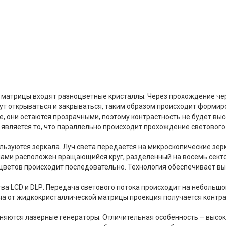
 матрицы входят разноцветные кристаллы. Через прохождение чер
гут открываться и закрываться, таким образом происходит форми
е, они остаются прозрачными, поэтому контрастность не будет выс
является то, что параллельно происходит прохождение светового 
ьзуются зеркала. Луч света передается на микроскопические зерк
ми расположен вращающийся круг, разделенный на восемь сектор
а цветов происходит последовательно. Технология обеспечивает в
ва LСD и DLР. Передача светового потока происходит на небольшо
а от жидкокристаллической матрицы проекция получается контраст
еняются лазерные генераторы. Отличительная особенность – высо