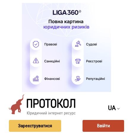
UA
Зареєструватися
Ввійти