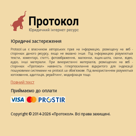
Юридичні застереження
Protocol.ua є власником авторських прав на інформацію, розміщену на веб -
сторінках даного ресурсу, якщо не вказано інше. Під інформацією розуміються
тексти, коментарі, статті, фотозображення, малюнки, ящик-шота, скани, відео,
аудіо, інші матеріали. При використанні матеріалів, розміщених на веб -
сторінках «Протокол» наявність гіперпосилання відкритого для індексації
пошуковими системами на protocol.ua обов`язкове. Під використанням розуміється
копіювання, адаптація, рерайтинг, модифікація тощо.
Повний текст
Приймаємо до оплати
Copyright © 2014-2026 «Протокол». Всі права захищені.