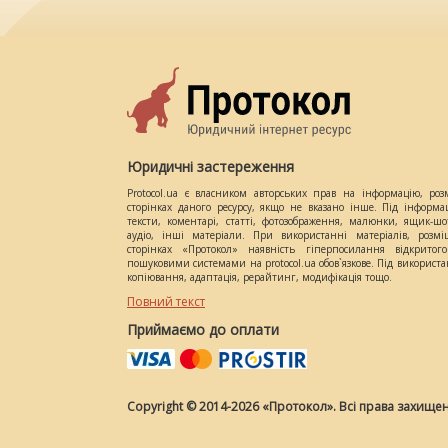
Юридичні застереження
Protocol.ua є власником авторських прав на інформацію, роз
сторінках даного ресурсу, якщо не вказано інше. Під інформа
тексти, коментарі, статті, фотозображення, малюнки, ящик-шот
аудіо, інші матеріали. При використанні матеріалів, розм
сторінках «Протокол» наявність гіперпосилання відкритого
пошуковими системами на protocol.ua обов`язкове. Під використ
копіювання, адаптація, рерайтинг, модифікація тощо.
Повний текст
Приймаємо до оплати
Copyright © 2014-2026 «Протокол». Всі права захищен