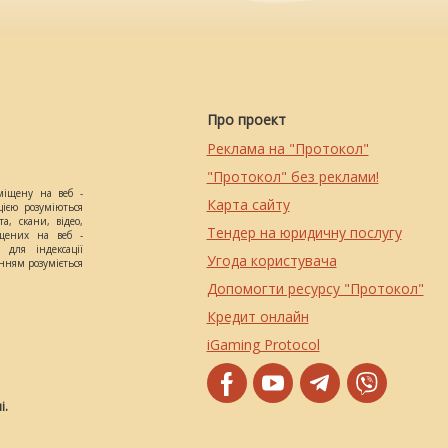
Про проект
Реклама на "Протокол"
"Протокол" без реклами!
міщену на веб -
Карта сайту
цією розуміються
а, скани, відео,
Тендер на юридичну послугу
іщених на веб -
 для індексації
Угода користувача
анням розуміється
Допомогти ресурсу "Протокол"
Кредит онлайн
iGaming Protocol
і.