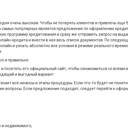
дня очень высокая. Чтобы не потерять клиентов и привлечь еще 
из самых популярных является предложение по оформлению кредит
ую программу кредитования и сразу же отправить запрос на выдач
лайн-кредита и внести в нее весь список документов. По следующ
нлайн и узнать абсолютно все условия в режиме реального времени
.
ро и правильно
в и посетить его официальный сайт, чтобы ознакомиться со всем
одящий и выгодный вариант.
знает все нюансы и этапы процедуры. Если что-то будет не понятн
ие вопросы. Если предложение подходит, следует перейти к офор
 и недвижимого;