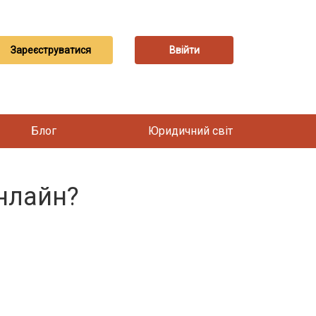
Зареєструватися
Ввійти
Блог
Юридичний світ
нлайн?