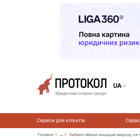
UA
Сервіси для клієнтів
Серві
...
Головна
Кабмин обязал жильцов квартир, не 