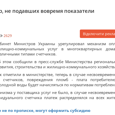
р, не подавших вовремя показатели
Відключити рекл
2629
абинет Министров Украины урегулировал механизм оп
илищно-коммунальных услуг в многоквартирных дом
зличными типами счетчиков.
 этом сообщили в пресс-службе Министерства региональ
звития, строительства и жилищно-коммунального хозяйств
к отметили в министерстве, теперь в случае несвоевремен
х счетчиков, повреждения пломб - плата потребител
холодной воды будет начисляться по нормативам потреблен
ханизма у поставщика услуг не было, в случае несвоевреме
идуального счетчика платеж распределялся на всех жит
не по прописке, могут оформить субсидию