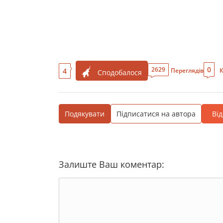
0
2629
4
Переглядів
К
Сподобалося
Подякувати
Підписатися на автора
Ві
Залиште Ваш коментар: