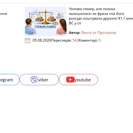
Чоловік помер, але позика
ання
залишилася: як фраза «на його
розсуд» коштувала дружині $1,1 млн
ВС у сп
Автор:
Лента от Протокола
05.08.2026
Переглядів:
542
Коментарі:
0
legram
viber
youtube