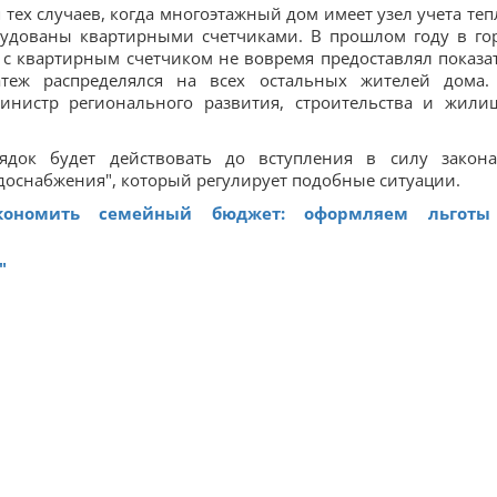
тех случаев, когда многоэтажный дом имеет узел учета тепл
рудованы квартирными счетчиками. В прошлом году в го
 с квартирным счетчиком не вовремя предоставлял показа
атеж распределялся на всех остальных жителей дома
министр регионального развития, строительства и жили
ядок будет действовать до вступления в силу закон
доснабжения", который регулирует подобные ситуации.
кономить семейный бюджет: оформляем льготы
"