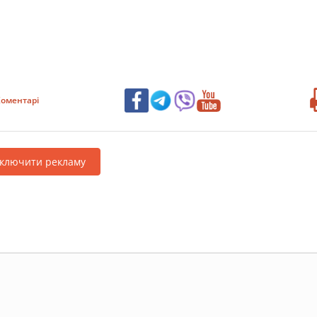
оментарі
дключити рекламу