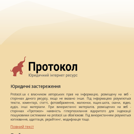
Юридичні застереження
Protocol.ua є власником авторських прав на інформацію, розміщену на веб -
сторінках даного ресурсу, якщо не вказано інше. Під інформацією розуміються
тексти, коментарі, статті, фотозображення, малюнки, ящик-шота, скани, відео,
аудіо, інші матеріали. При використанні матеріалів, розміщених на веб -
сторінках «Протокол» наявність гіперпосилання відкритого для індексації
пошуковими системами на protocol.ua обов`язкове. Під використанням розуміється
копіювання, адаптація, рерайтинг, модифікація тощо.
Повний текст