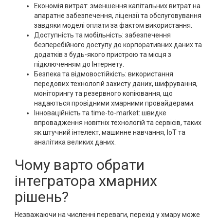
Економія витрат: зменшення капітальних витрат на
апаратне забезпечення, ліцензії та обслуговування
завдяки моделі оплати за фактом використання.
Доступність та мобільність: забезпечення
безперебійного доступу до корпоративних даних та
додатків з будь-якого пристрою та місця з
підключенням до Інтернету.
Безпека та відмовостійкість: використання
передових технологій захисту даних, шифрування,
моніторингу та резервного копіювання, що
надаються провідними хмарними провайдерами.
Інноваційність та time-to-market: швидке
впровадження новітніх технологій та сервісів, таких
як штучний інтелект, машинне навчання, IoT та
аналітика великих даних.
Чому варто обрати
інтегратора хмарних
рішень?
Незважаючи на численні переваги, перехід у хмару може