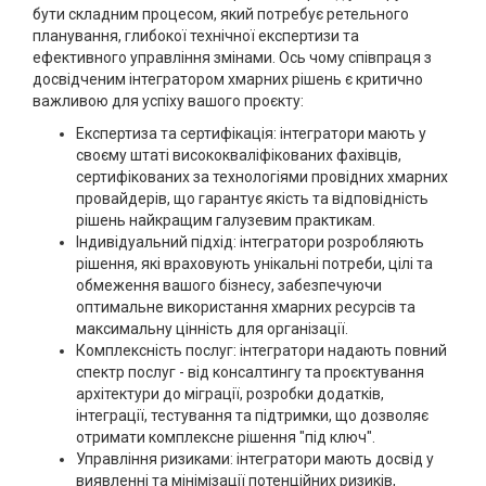
бути складним процесом, який потребує ретельного
планування, глибокої технічної експертизи та
ефективного управління змінами. Ось чому співпраця з
досвідченим інтегратором хмарних рішень є критично
важливою для успіху вашого проєкту:
Експертиза та сертифікація: інтегратори мають у
своєму штаті висококваліфікованих фахівців,
сертифікованих за технологіями провідних хмарних
провайдерів, що гарантує якість та відповідність
рішень найкращим галузевим практикам.
Індивідуальний підхід: інтегратори розробляють
рішення, які враховують унікальні потреби, цілі та
обмеження вашого бізнесу, забезпечуючи
оптимальне використання хмарних ресурсів та
максимальну цінність для організації.
Комплексність послуг: інтегратори надають повний
спектр послуг - від консалтингу та проєктування
архітектури до міграції, розробки додатків,
інтеграції, тестування та підтримки, що дозволяє
отримати комплексне рішення "під ключ".
Управління ризиками: інтегратори мають досвід у
виявленні та мінімізації потенційних ризиків,