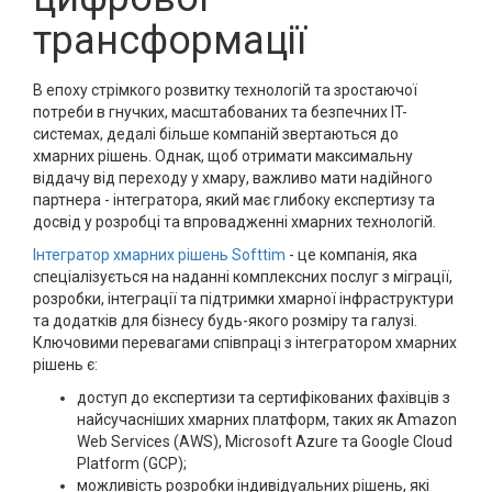
трансформації
В епоху стрімкого розвитку технологій та зростаючої
потреби в гнучких, масштабованих та безпечних IT-
системах, дедалі більше компаній звертаються до
хмарних рішень. Однак, щоб отримати максимальну
віддачу від переходу у хмару, важливо мати надійного
партнера - інтегратора, який має глибоку експертизу та
досвід у розробці та впровадженні хмарних технологій.
Інтегратор хмарних рішень Softtim
- це компанія, яка
спеціалізується на наданні комплексних послуг з міграції,
розробки, інтеграції та підтримки хмарної інфраструктури
та додатків для бізнесу будь-якого розміру та галузі.
Ключовими перевагами співпраці з інтегратором хмарних
рішень є:
доступ до експертизи та сертифікованих фахівців з
найсучасніших хмарних платформ, таких як Amazon
Web Services (AWS), Microsoft Azure та Google Cloud
Platform (GCP);
можливість розробки індивідуальних рішень, які