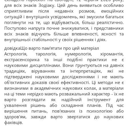
для всіх знаків Зодіаку. Цей день виявиться особливо
сприятливим після недавніх розмов, емоційних
ситуацій і внутрішніх усвідомлень, які змусили багатьох
поглянути на те, що відбувається, більш реалістично.
Поступово напруга почне знижуватися, і представники
всіх знаків відчують більше впевненості, ясності та
внутрішньої стабільності у своїх рішеннях і діях.
довідкаЩо варто пам'ятати про цей матеріал
Астрологія, тарологія, нумерологія, хіромантія,
екстрасенсорика та інші подібні практики не є
науковими дисциплінами. Вони ґрунтуються на давніх
традиціях, віруваннях та інтерпретаціях, які не
підтверджені науковими дослідженнями і не мають
об'єктивних доказів своєї ефективності. Ці методи не є
визнаними в академічних наукових колах, а матеріали
на ці теми нерідко мають розважальний характер - їх не
варто розглядати як надійний інструмент для
ухвалення рішень або складання планів. Під час
вирішення питань, пов'язаних із психологією або
здоров'ям, завжди варто звертатися до наукових
фахівців.