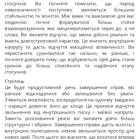
стосунків. Ви почнете помічати, що період
невизначеності поступово змінюється більшою
стабільністю та ясністю. Між вами та важливою для вас
людиною почне формуватися більш стійке
взаєморозуміння, яке зміцнюватиметься через дії, а не
слова. Ви зможете відчути, що зміни дійсно реальні та
мають довгостроковий характер. Це знизить внутрішню
напругу та дасть відчуття емоційної впевненості. Ви
перестанете сумніватися так сильно, як раніше, і
почнете довіряти тому, що відбувається. Цей день стане
кроком до більш спокійного та надійного етапу
стосунків.
Стрілець
Це буде продуктивний день завершення справ, які
раніше відкладалися або залишалися без уваги.
З'явиться можливість зосередитися на одному завданні
і нарешті довести його до кінця. Це принесе відчуття
звільнення від внутрішнього тиску і зайвої напруги.
Замість розсіювання уваги ви зможете діяти більш
структурно і зібрано. Завершення справи дасть ясність і
внутрішнє полегшення, немов звільниться простір для
нових ідей. Після цього ви відчуєте, що рухатися вперед