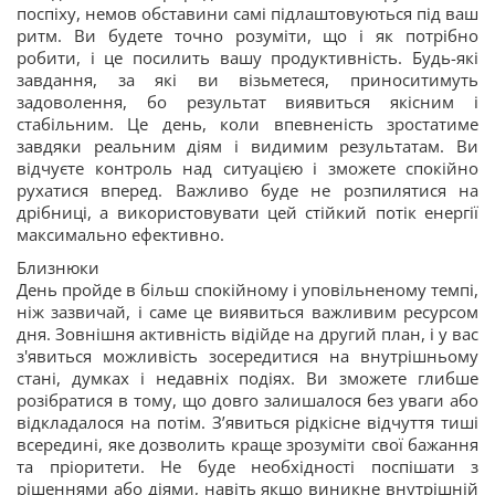
поспіху, немов обставини самі підлаштовуються під ваш
ритм. Ви будете точно розуміти, що і як потрібно
робити, і це посилить вашу продуктивність. Будь-які
завдання, за які ви візьметеся, приноситимуть
задоволення, бо результат виявиться якісним і
стабільним. Це день, коли впевненість зростатиме
завдяки реальним діям і видимим результатам. Ви
відчуєте контроль над ситуацією і зможете спокійно
рухатися вперед. Важливо буде не розпилятися на
дрібниці, а використовувати цей стійкий потік енергії
максимально ефективно.
Близнюки
День пройде в більш спокійному і уповільненому темпі,
ніж зазвичай, і саме це виявиться важливим ресурсом
дня. Зовнішня активність відійде на другий план, і у вас
з'явиться можливість зосередитися на внутрішньому
стані, думках і недавніх подіях. Ви зможете глибше
розібратися в тому, що довго залишалося без уваги або
відкладалося на потім. З’явиться рідкісне відчуття тиші
всередині, яке дозволить краще зрозуміти свої бажання
та пріоритети. Не буде необхідності поспішати з
рішеннями або діями, навіть якщо виникне внутрішній