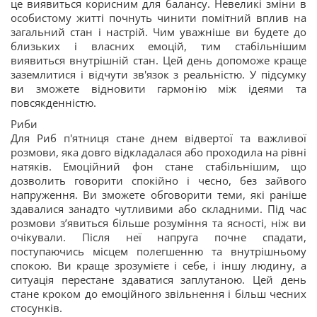
це виявиться корисним для балансу. Невеликі зміни в
особистому житті почнуть чинити помітний вплив на
загальний стан і настрій. Чим уважніше ви будете до
близьких і власних емоцій, тим стабільнішим
виявиться внутрішній стан. Цей день допоможе краще
заземлитися і відчути зв'язок з реальністю. У підсумку
ви зможете відновити гармонію між ідеями та
повсякденністю.
Риби
Для Риб п'ятниця стане днем відвертої та важливої
розмови, яка довго відкладалася або проходила на рівні
натяків. Емоційний фон стане стабільнішим, що
дозволить говорити спокійно і чесно, без зайвого
напруження. Ви зможете обговорити теми, які раніше
здавалися занадто чутливими або складними. Під час
розмови з’явиться більше розуміння та ясності, ніж ви
очікували. Після неї напруга почне спадати,
поступаючись місцем полегшенню та внутрішньому
спокою. Ви краще зрозумієте і себе, і іншу людину, а
ситуація перестане здаватися заплутаною. Цей день
стане кроком до емоційного звільнення і більш чесних
стосунків.