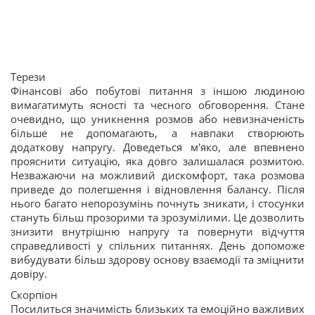
Терези
Фінансові або побутові питання з іншою людиною
вимагатимуть ясності та чесного обговорення. Стане
очевидно, що уникнення розмов або невизначеність
більше не допомагають, а навпаки створюють
додаткову напругу. Доведеться м'яко, але впевнено
прояснити ситуацію, яка довго залишалася розмитою.
Незважаючи на можливий дискомфорт, така розмова
приведе до полегшення і відновлення балансу. Після
нього багато непорозумінь почнуть зникати, і стосунки
стануть більш прозорими та зрозумілими. Це дозволить
знизити внутрішню напругу та повернути відчуття
справедливості у спільних питаннях. День допоможе
вибудувати більш здорову основу взаємодії та зміцнити
довіру.
Скорпіон
Посилиться значимість близьких та емоційно важливих