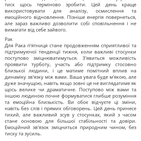
тиск щось терміново зробити. Цей день краще
використовувати для аналізу, осмислення та
емоційного відновлення. Пізніше енергія повернеться,
але зараз важливо дозволити собі сповільнення і не
вимагати від себе зайвого.
Рак
Для Рака п'ятниця стане продовженням сприятливої та
підтримуючої тенденції тижня, коли важливі стосунки
поступово зміцнюватимуться. З'явиться можливість
проявити турботу, участь або підтримку стосовно
близької людини, і це матиме помітний вплив на
динаміку зв'язку між вами. Ваша увага буде м'якою, але
дуже значущою, навіть якщо зовні це не виглядатиме як
щось велике чи драматичне. Поступово між вами та
іншою людиною почне формуватися глибше розуміння
та емоційна близькість. Ви обоє відчуєте ці зміни,
навіть без слів і прямих обговорень. Цей день принесе
тихий, але важливий зсув у стосунках, який з часом
стане основою для більшої стабільності та довіри.
Емоційний зв'язок зміцниться природним чином, без
тиску та зусиль.