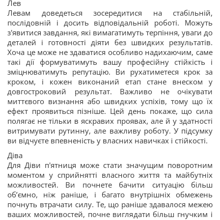
Лев
Левам доведеться зосередитися на стабільній,
послідовній і досить відповідальній роботі. Можуть
з'явитися завдання, які вимагатимуть терпіння, уваги до
деталей і готовності діяти без швидких результатів.
Хоча це може не здаватися особливо надихаючим, саме
такі дії формуватимуть вашу професійну стійкість і
зміцнюватимуть репутацію. Ви рухатиметеся крок за
кроком, і кожен виконаний етап стане внеском у
довгостроковий результат. Важливо не очікувати
миттєвого визнання або швидких успіхів, тому що їх
ефект проявиться пізніше. Цей день покаже, що сила
полягає не тільки в яскравих проявах, але й у здатності
витримувати рутинну, але важливу роботу. У підсумку
ви відчуєте впевненість у власних навичках і стійкості.
Діва
Для Діви п'ятниця може стати значущим поворотним
моментом у сприйнятті власного життя та майбутніх
можливостей. Ви почнете бачити ситуацію більш
об’ємно, ніж раніше, і багато внутрішніх обмежень
почнуть втрачати силу. Те, що раніше здавалося межею
ваших можливостей, почне виглядати більш гнучким і