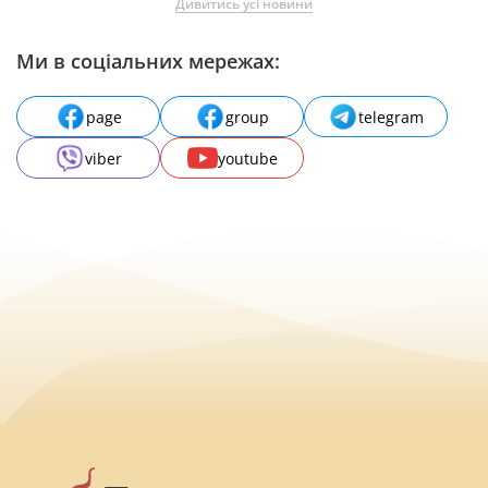
Дивитись усі новини
Ми в соціальних мережах:
page
group
telegram
viber
youtube