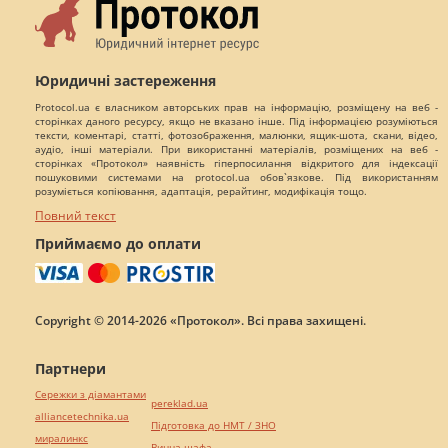
Юридичні застереження
Protocol.ua є власником авторських прав на інформацію, розміщену на веб -
сторінках даного ресурсу, якщо не вказано інше. Під інформацією розуміються
тексти, коментарі, статті, фотозображення, малюнки, ящик-шота, скани, відео,
аудіо, інші матеріали. При використанні матеріалів, розміщених на веб -
сторінках «Протокол» наявність гіперпосилання відкритого для індексації
пошуковими системами на protocol.ua обов`язкове. Під використанням
розуміється копіювання, адаптація, рерайтинг, модифікація тощо.
Повний текст
Приймаємо до оплати
Copyright © 2014-2026 «Протокол». Всі права захищені.
Партнери
Сережки з діамантами
pereklad.ua
alliancetechnika.ua
Підготовка до НМТ / ЗНО
миралинкс
Винна шафа