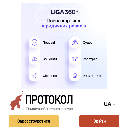
UA
Зареєструватися
Ввійти