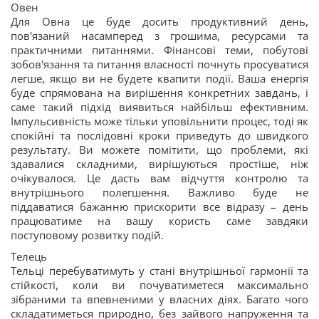
Овен
Для Овна це буде досить продуктивний день,
пов'язаний насамперед з грошима, ресурсами та
практичними питаннями. Фінансові теми, побутові
зобов'язання та питання власності почнуть просуватися
легше, якщо ви не будете квапити події. Ваша енергія
буде спрямована на вирішення конкретних завдань, і
саме такий підхід виявиться найбільш ефективним.
Імпульсивність може тільки уповільнити процес, тоді як
спокійні та послідовні кроки приведуть до швидкого
результату. Ви можете помітити, що проблеми, які
здавалися складними, вирішуються простіше, ніж
очікувалося. Це дасть вам відчуття контролю та
внутрішнього полегшення. Важливо буде не
піддаватися бажанню прискорити все відразу – день
працюватиме на вашу користь саме завдяки
поступовому розвитку подій.
Телець
Тельці перебуватимуть у стані внутрішньої гармонії та
стійкості, коли ви почуватиметеся максимально
зібраними та впевненими у власних діях. Багато чого
складатиметься природно, без зайвого напруження та