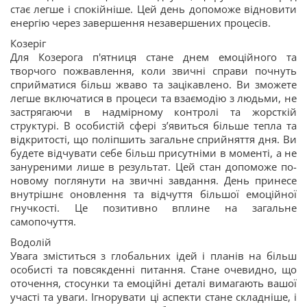
стає легше і спокійніше. Цей день допоможе відновити
енергію через завершення незавершених процесів.
Козеріг
Для Козерога п'ятниця стане днем емоційного та
творчого пожвавлення, коли звичні справи почнуть
сприйматися більш жваво та зацікавлено. Ви зможете
легше включатися в процеси та взаємодію з людьми, не
застрягаючи в надмірному контролі та жорсткій
структурі. В особистій сфері з’явиться більше тепла та
відкритості, що поліпшить загальне сприйняття дня. Ви
будете відчувати себе більш присутніми в моменті, а не
зануреними лише в результат. Цей стан допоможе по-
новому поглянути на звичні завдання. День принесе
внутрішнє оновлення та відчуття більшої емоційної
гнучкості. Це позитивно вплине на загальне
самопочуття.
Водолій
Увага зміститься з глобальних ідей і планів на більш
особисті та повсякденні питання. Стане очевидно, що
оточення, стосунки та емоційні деталі вимагають вашої
участі та уваги. Ігнорувати ці аспекти стане складніше, і