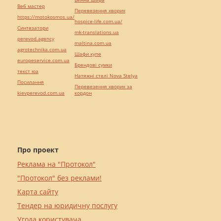
Веб мастер
Перевезення хворих
https://motokosmos.ua/
hospice-life.com.ua/
Синтезатори
mk-translations.ua
perevod.agency
maltina.com.ua
agrotechnika.com.ua
Шафи купе
europeservice.com.ua
Брендові сумки
текст юа
Натяжні стелі Nova Stelya
Посилання
Перевезення хворих за
kievperevod.com.ua
кордон
Про проект
Реклама на "Протокол"
"Протокол" без реклами!
Карта сайту
Тендер на юридичну послугу
Угода користувача