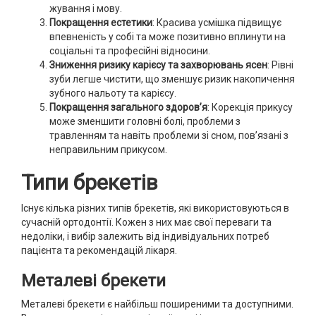
жування і мову.
Покращення естетики
: Красива усмішка підвищує
впевненість у собі та може позитивно вплинути на
соціальні та професійні відносини.
Зниження ризику карієсу та захворювань ясен
: Рівні
зуби легше чистити, що зменшує ризик накопичення
зубного нальоту та карієсу.
Покращення загального здоров’я
: Корекція прикусу
може зменшити головні болі, проблеми з
травленням та навіть проблеми зі сном, пов’язані з
неправильним прикусом.
Типи брекетів
Існує кілька різних типів брекетів, які використовуються в
сучасній ортодонтії. Кожен з них має свої переваги та
недоліки, і вибір залежить від індивідуальних потреб
пацієнта та рекомендацій лікаря.
Металеві брекети
Металеві брекети є найбільш поширеними та доступними.