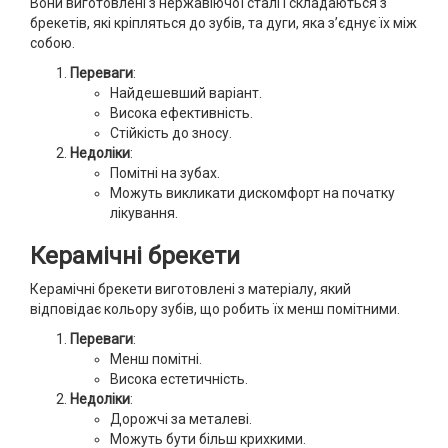
Вони виготовлені з нержавіючої сталі і складаються з
брекетів, які кріпляться до зубів, та дуги, яка з’єднує їх між
собою.
Переваги
:
Найдешевший варіант.
Висока ефективність.
Стійкість до зносу.
Недоліки
:
Помітні на зубах.
Можуть викликати дискомфорт на початку
лікування.
Керамічні брекети
Керамічні брекети виготовлені з матеріалу, який
відповідає кольору зубів, що робить їх менш помітними.
Переваги
:
Менш помітні.
Висока естетичність.
Недоліки
:
Дорожчі за металеві.
Можуть бути більш крихкими.