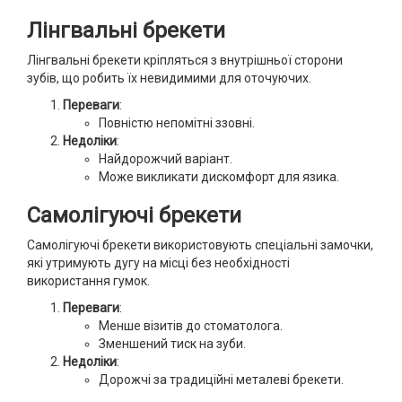
Лінгвальні брекети
Лінгвальні брекети кріпляться з внутрішньої сторони
зубів, що робить їх невидимими для оточуючих.
Переваги
:
Повністю непомітні ззовні.
Недоліки
:
Найдорожчий варіант.
Може викликати дискомфорт для язика.
Самолігуючі брекети
Самолігуючі брекети використовують спеціальні замочки,
які утримують дугу на місці без необхідності
використання гумок.
Переваги
:
Менше візитів до стоматолога.
Зменшений тиск на зуби.
Недоліки
:
Дорожчі за традиційні металеві брекети.