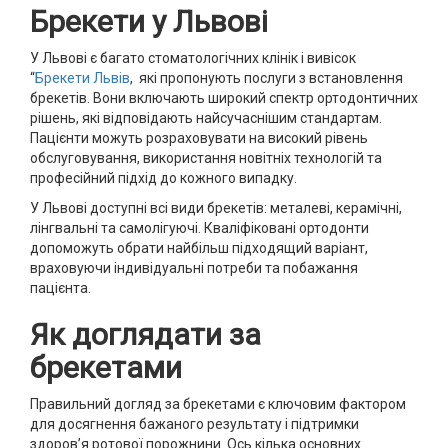
Брекети у Львові
У Львові є багато стоматологічних клінік і вивісок
“
Брекети Львів
, які пропонують послуги з встановлення
брекетів. Вони включають широкий спектр ортодонтичних
рішень, які відповідають найсучаснішим стандартам.
Пацієнти можуть розраховувати на високий рівень
обслуговування, використання новітніх технологій та
професійний підхід до кожного випадку.
У Львові доступні всі види брекетів: металеві, керамічні,
лінгвальні та самолігуючі. Кваліфіковані ортодонти
допоможуть обрати найбільш підходящий варіант,
враховуючи індивідуальні потреби та побажання
пацієнта.
Як доглядати за
брекетами
Правильний догляд за брекетами є ключовим фактором
для досягнення бажаного результату і підтримки
здоров’я ротової порожнини. Ось кілька основних