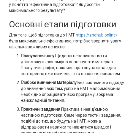
у поняття "ефективна підготовка"? Як досягти
максимального результату?
Основні етапи підготовки
Для того, щоб підготовка до НМТ
https://znohub.online/
була максимально ефективною, потрібно звернути увагу
на кілька важливих аспектів:
Планування часу
Щоденні невеликі заняття
допоможуть рівномірно опановувати матеріал.
Плануючи графік, важливо враховувати час для
повторення вже вивченого та освоєння нових тем.
Глибоке вивчення матеріалу
Без системного підходу
до вивчення всіх тем, успіх на НМТ малоймовірний.
Необхідно опрацювати всю програму, зокрема
найскладніші питання.
Практичні завдання
Практика є невід’ємною
частиною підготовки. Саме через тести і завдання,
подібні до тих, що будуть на НМТ, можна
відпрацювати навички та навчитися швидко і