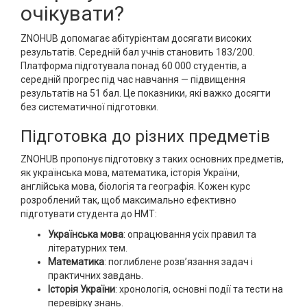
очікувати?
ZNOHUB допомагає абітурієнтам досягати високих
результатів. Середній бал учнів становить 183/200.
Платформа підготувала понад 60 000 студентів, а
середній прогрес під час навчання — підвищення
результатів на 51 бал. Це показники, які важко досягти
без систематичної підготовки.
Підготовка до різних предметів
ZNOHUB пропонує підготовку з таких основних предметів,
як українська мова, математика, історія України,
англійська мова, біологія та географія. Кожен курс
розроблений так, щоб максимально ефективно
підготувати студента до НМТ:
Українська мова
: опрацювання усіх правил та
літературних тем.
Математика
: поглиблене розв’язання задач і
практичних завдань.
Історія України
: хронологія, основні події та тести на
перевірку знань.