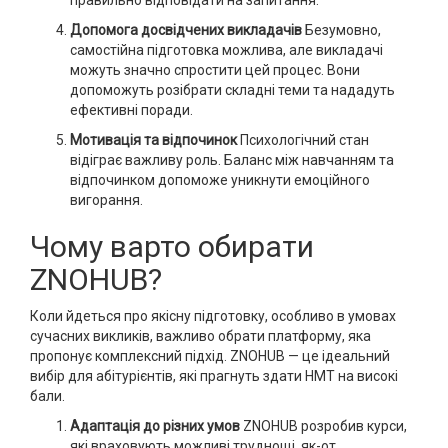
правильно відповідати на запитання.
Допомога досвідчених викладачів
Безумовно,
самостійна підготовка можлива, але викладачі
можуть значно спростити цей процес. Вони
допоможуть розібрати складні теми та нададуть
ефективні поради.
Мотивація та відпочинок
Психологічний стан
відіграє важливу роль. Баланс між навчанням та
відпочинком допоможе уникнути емоційного
вигорання.
Чому варто обирати
ZNOHUB?
Коли йдеться про якісну підготовку, особливо в умовах
сучасних викликів, важливо обрати платформу, яка
пропонує комплексний підхід. ZNOHUB — це ідеальний
вибір для абітурієнтів, які прагнуть здати НМТ на високі
бали.
Адаптація до різних умов
ZNOHUB розробив курси,
які враховують можливі труднощі, як-от