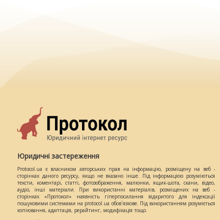
Юридичні застереження
Protocol.ua є власником авторських прав на інформацію, розміщену на веб -
сторінках даного ресурсу, якщо не вказано інше. Під інформацією розуміються
тексти, коментарі, статті, фотозображення, малюнки, ящик-шота, скани, відео,
аудіо, інші матеріали. При використанні матеріалів, розміщених на веб -
сторінках «Протокол» наявність гіперпосилання відкритого для індексації
пошуковими системами на protocol.ua обов`язкове. Під використанням розуміється
копіювання, адаптація, рерайтинг, модифікація тощо.