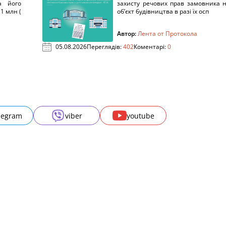
а його
захисту речових прав замовника 
1 млн (
об’єкт будівництва в разі їх осп
Автор:
Лента от Протокола
05.08.2026
Переглядів:
402
Коментарі:
0
legram
viber
youtube