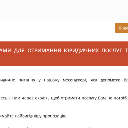
Дод
САМИ ДЛЯ ОТРИМАННЯ ЮРИДИЧНИХ ПОСЛУГ Т
ридичне питання у нашому месенджері, яка допоможе В
тесь з ним через екран , щоб отримати послугу Вам не потріб
римайте найвигіднішу пропозицію