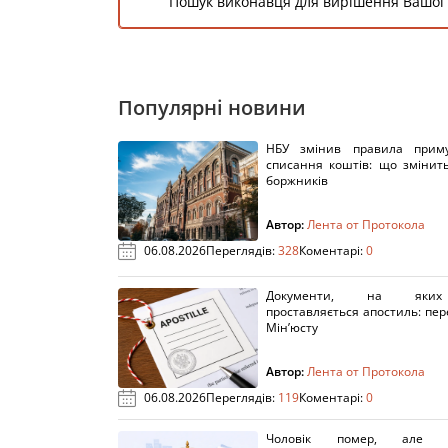
Пошук виконавця для вирішення Вашої
Популярні новини
НБУ змінив правила приму
списання коштів: що змінит
боржників
Автор:
Лента от Протокола
06.08.2026
Переглядів:
328
Коментарі:
0
Документи, на яки
проставляється апостиль: пере
Мін’юсту
Автор:
Лента от Протокола
06.08.2026
Переглядів:
119
Коментарі:
0
Чоловік помер, але п