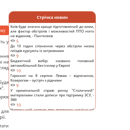
Стрічка новин
Київ буде значно краще підготовлений до зими,
аму
але фактор обстрілів і можливостей ППО ніхто
не відміняв, - Пантелеєв
5
ть у
До 10 годин спізнення: через обстріли низка
поїздів курсують із затримками
ення
9
Бюджетний вибір: названо головний
ні не
автомобільний бестселер у Європі
гляд
10
Гороскоп на 8 серпня: Левам – відпочинок,
Козерогам – зустріч з рідними
буде
9
х".
У кримінальній справі ринку "Столичний"
матеріалами стали дописи про підтримку ЗСУ, -
орює
ЗМІ
10
Навроцький заявив про підтримку української
 для
армії, але згадав про "прапори Бандери"
ії.
11
Українці висловили думку, коли закінчиться
тати
війна, - результати опитування