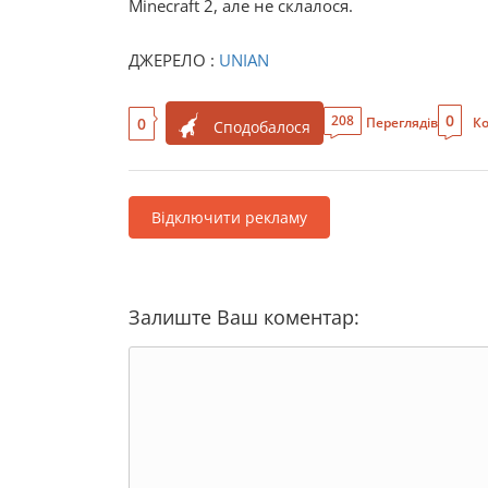
Minecraft 2, але не склалося.
ДЖЕРЕЛО :
UNIAN
0
208
0
Переглядів
Ко
Сподобалося
Відключити рекламу
Залиште Ваш коментар: