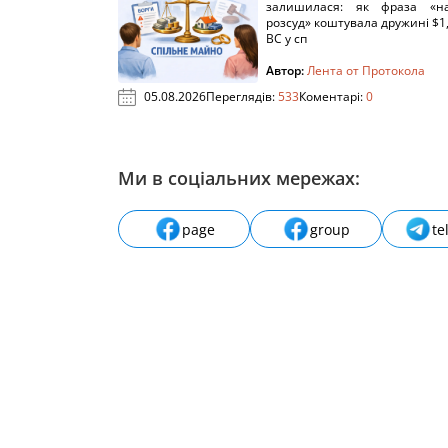
залишилася: як фраза «н
розсуд» коштувала дружині $1,
ВС у сп
Автор:
Лента от Протокола
05.08.2026
Переглядів:
533
Коментарі:
0
Ми в соціальних мережах:
page
group
te