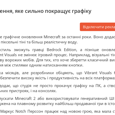
ення, яке сильно покращує графіку
Відключити рекл
ше графічне оновлення Minecraft за останні роки. Воно додас
піксельні тіні та більш реалістичну воду.
тиль зможуть гравці Bedrock Edition, а пізніше оновл
ant Visuals не змінює ігровий процес. Наприклад, візуальні ті
ву ворожих мобів. Для тих, хто хоче зберегти класичний ви
ння між стилями одним натисканням кнопки.
а місяців, але розробники обіцяють, що Vibrant Visuals 
езпечити високу якість і продуктивність на всіх платформа
дає, що студія не просто прокачує графіку на ПК, а ств
них пристроях, і на консолях.
ускати Minecraft 2 або використовувати генеративний ШІ
джена на плавному розвитку найбільш продаваної гри в істор
 Маркус Notch Перссон працює над новою грою, яка мала с