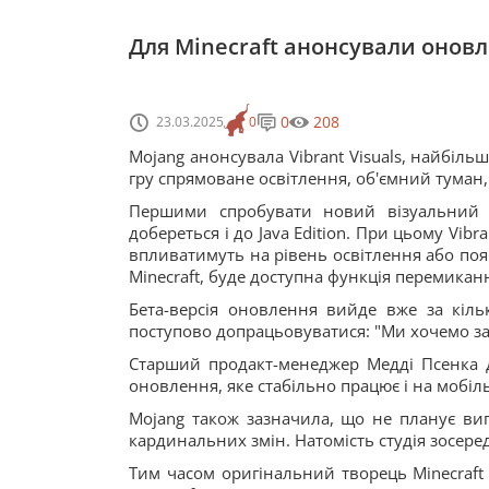
Для Minecraft анонсували оновл
0
208
23.03.2025
0
Mojang анонсувала Vibrant Visuals, найбіль
гру спрямоване освітлення, об'ємний туман, 
Першими спробувати новий візуальний с
добереться і до Java Edition. При цьому Vibr
впливатимуть на рівень освітлення або поя
Minecraft, буде доступна функція перемика
Бета-версія оновлення вийде вже за кільк
поступово допрацьовуватися: "Ми хочемо заб
Старший продакт-менеджер Медді Псенка до
оновлення, яке стабільно працює і на мобіль
Mojang також зазначила, що не планує вип
кардинальних змін. Натомість студія зосере
Тим часом оригінальний творець Minecraft