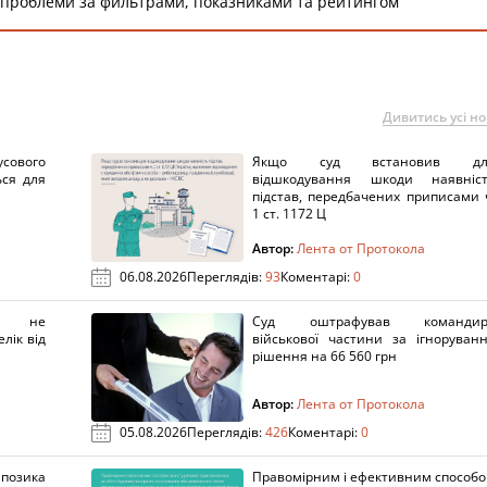
 проблеми за фильтрами, показниками та рейтингом
Дивитись усі н
сового
Якщо суд встановив дл
ься для
відшкодування шкоди наявніс
підстав, передбачених приписами 
1 ст. 1172 Ц
Автор:
Лента от Протокола
06.08.2026
Переглядів:
93
Коментарі:
0
х не
Суд оштрафував командир
лік від
військової частини за ігноруван
рішення на 66 560 грн
Автор:
Лента от Протокола
05.08.2026
Переглядів:
426
Коментарі:
0
озика
Правомірним і ефективним способ