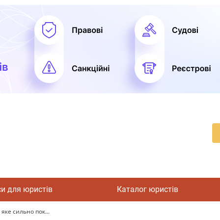
си для юристів
Каталог юристів
яке сильно пок...