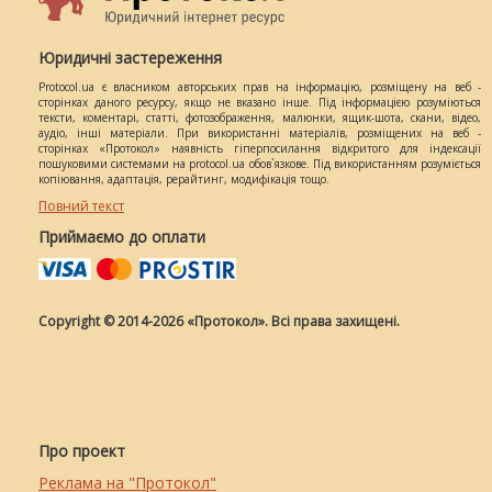
Юридичні застереження
Protocol.ua є власником авторських прав на інформацію, розміщену на веб -
сторінках даного ресурсу, якщо не вказано інше. Під інформацією розуміються
тексти, коментарі, статті, фотозображення, малюнки, ящик-шота, скани, відео,
аудіо, інші матеріали. При використанні матеріалів, розміщених на веб -
сторінках «Протокол» наявність гіперпосилання відкритого для індексації
пошуковими системами на protocol.ua обов`язкове. Під використанням розуміється
копіювання, адаптація, рерайтинг, модифікація тощо.
Повний текст
Приймаємо до оплати
Copyright © 2014-2026 «Протокол». Всі права захищені.
Про проект
Реклама на "Протокол"