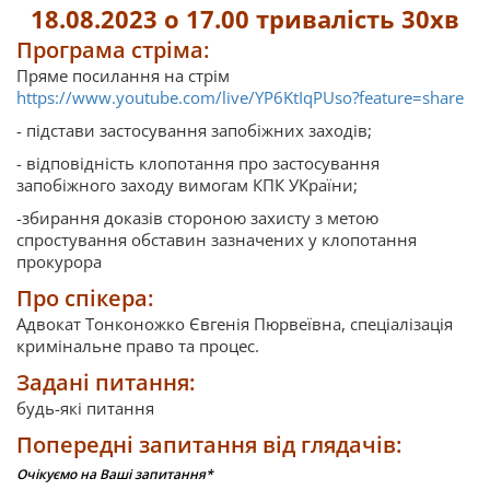
18.08.2023 о 17.00 тривалість 30хв
Програма стріма:
Пряме посилання на стрім
https://www.youtube.com/live/YP6KtIqPUso?feature=share
- підстави застосування запобіжних заходів;
- відповідність клопотання про застосування
запобіжного заходу вимогам КПК УКраїни;
-збирання доказів стороною захисту з метою
спростування обставин зазначених у клопотання
прокурора
Про спікера:
Адвокат Тонконожко Євгенія Пюрвеївна, спеціалізація
кримінальне право та процес.
Задані питання:
будь-які питання
Попередні запитання від глядачів:
Очікуємо на Ваші запитання*