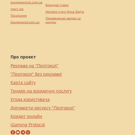
europeservice.com.ua
Брендові сумки
текст юа
Натяжні стелі Nova Stelya
Посилання
Перевезення хворих за
kievperevod.com.ua
кордон
Про проект
Реклама на "Протокол"
"Протокол" без реклами!
Карта сайту
Тендер на юридичну послугу
Угода користувача
Допомогти ресурсу "Протокол"
Кредит онлайн
iGaming Protocol