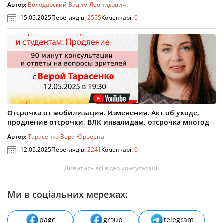
Автор:
Володарский Вадим Леонидович
15.05.2025
Переглядів:
2555
Коментарі:
0
Отсрочка от мобилизация. Изменения. Акт об уходе,
продление отсрочки, ВЛК инвалидам, отсрочка многод
Автор:
Тарасенко Вера Юрьевна
12.05.2025
Переглядів:
2241
Коментарі:
0
Дивитись всі відео консультації
Ми в соціальних мережах:
page
group
telegram