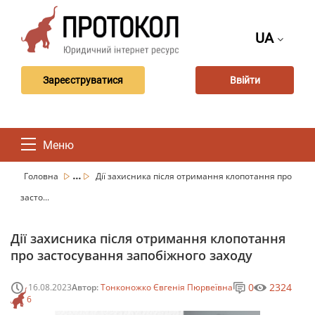
UA
Зареєструватися
Ввійти
Меню
...
Головна
Дії захисника після отримання клопотання про
засто...
Дії захисника після отримання клопотання
про застосування запобіжного заходу
0
2324
16.08.2023
Автор:
Тонконожко Євгенія Пюрвеївна
6