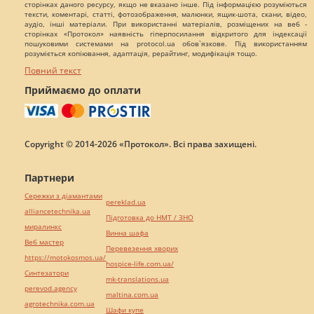
сторінках даного ресурсу, якщо не вказано інше. Під інформацією розуміються
тексти, коментарі, статті, фотозображення, малюнки, ящик-шота, скани, відео,
аудіо, інші матеріали. При використанні матеріалів, розміщених на веб -
сторінках «Протокол» наявність гіперпосилання відкритого для індексації
пошуковими системами на protocol.ua обов`язкове. Під використанням
розуміється копіювання, адаптація, рерайтинг, модифікація тощо.
Повний текст
Приймаємо до оплати
Copyright © 2014-2026 «Протокол». Всі права захищені.
Партнери
Сережки з діамантами
pereklad.ua
alliancetechnika.ua
Підготовка до НМТ / ЗНО
миралинкс
Винна шафа
Веб мастер
Перевезення хворих
https://motokosmos.ua/
hospice-life.com.ua/
Синтезатори
mk-translations.ua
perevod.agency
maltina.com.ua
agrotechnika.com.ua
Шафи купе