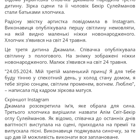
дитину. Зірка сцени та її чоловік Бекір Сулейманов
стали батьками хлопчика.
Радісну звістку артистка повідомила в Instagram.
Виконавиця опублікувала першу світлину немовляти,
на якій видно маленькі ніжки новонародженого.
Хлопчик з'явився на світ 24 травня.
Це третя дитина Джамали. Співачка опублікувала
світлину з пологового. На знімку зображені ніжки
новонародженого. Малюк з'явився на світ 24 травня.
"24.05.2024. Мій третій маленький принц! Я для тебе
буду тінню у спекотний день, у холод стану домом, я
тебе зігрію сонцем, світлим променем, вогнем. Люблю",
– написала під кадром зіркова матуся.
Скріншот Instagram
Джамала розсекретила ім'я, яке обрала для сина.
Третього хлопчика вирішили назвати Алім Сеіт-Бекір
оглу Сулейманов. Як відомо, співачка до останніх днів
вагітності виступала на сцені, приходила на премії та
випускала пісні. Виконавиця подякувала синочку, за те
що дав їй можливість виконати все заплановане.