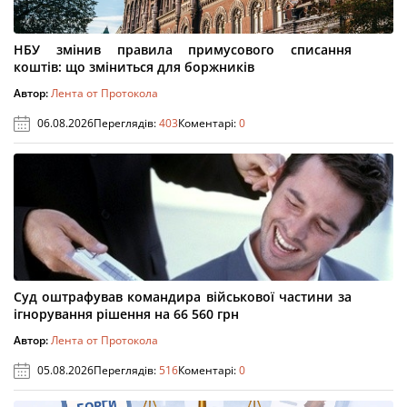
НБУ змінив правила примусового списання
коштів: що зміниться для боржників
Автор:
Лента от Протокола
06.08.2026
Переглядів:
403
Коментарі:
0
Суд оштрафував командира військової частини за
ігнорування рішення на 66 560 грн
Автор:
Лента от Протокола
05.08.2026
Переглядів:
516
Коментарі:
0