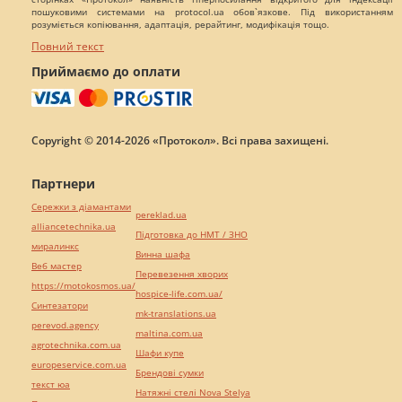
пошуковими системами на protocol.ua обов`язкове. Під використанням
розуміється копіювання, адаптація, рерайтинг, модифікація тощо.
Повний текст
Приймаємо до оплати
Copyright © 2014-2026 «Протокол». Всі права захищені.
Партнери
Сережки з діамантами
pereklad.ua
alliancetechnika.ua
Підготовка до НМТ / ЗНО
миралинкс
Винна шафа
Веб мастер
Перевезення хворих
https://motokosmos.ua/
hospice-life.com.ua/
Синтезатори
mk-translations.ua
perevod.agency
maltina.com.ua
agrotechnika.com.ua
Шафи купе
europeservice.com.ua
Брендові сумки
текст юа
Натяжні стелі Nova Stelya