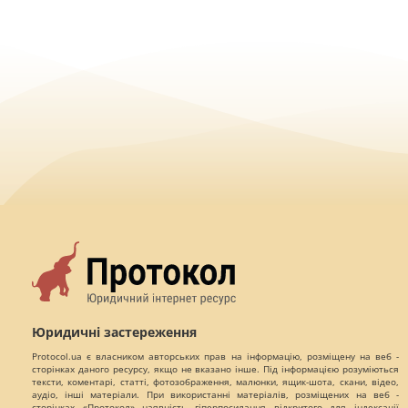
Юридичні застереження
Protocol.ua є власником авторських прав на інформацію, розміщену на веб -
сторінках даного ресурсу, якщо не вказано інше. Під інформацією розуміються
тексти, коментарі, статті, фотозображення, малюнки, ящик-шота, скани, відео,
аудіо, інші матеріали. При використанні матеріалів, розміщених на веб -
сторінках «Протокол» наявність гіперпосилання відкритого для індексації