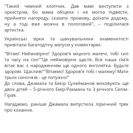
"Такий чемний хлопчик. Дав мамі виступити з
оркестром, бо мама обіцяла і не могла підвести,
прийняти нагороду, сказати промову, доїхати додому,
ну а тоді вже можна в пологовий", – поділилася
артистка.
Українські зірки та шанувальники знаменитості
привітали багатодітну матусю у коментарях:
"Вітаю! Неймовірно! Здоровʼя міцного малечі, тобі сил
та часу на сон""Це неймовірне щастя. Вся наша сімʼя
вітає вас з народженням ще одного янголятка. Будьте
здорові. Щасливі""Вітаємо! Здоров'я тобі і малюку! Мати
трьох синочків - це потужно!"
До слова, Джамала та Бекір Сулейманов виховують ще
двох дітей – 5-річного Емір-Рахмана та 3-річного Селім-
Гірая.
Нагадаємо, раніше Джамала випустила ліричний трек
про кохання.