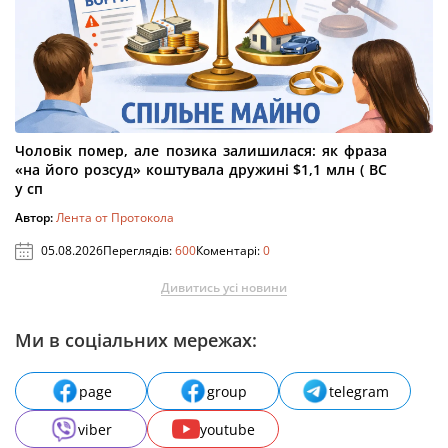
Чоловік помер, але позика залишилася: як фраза
«на його розсуд» коштувала дружині $1,1 млн ( ВС
у сп
Автор:
Лента от Протокола
05.08.2026
Переглядів:
600
Коментарі:
0
Дивитись усі новини
Ми в соціальних мережах:
page
group
telegram
viber
youtube