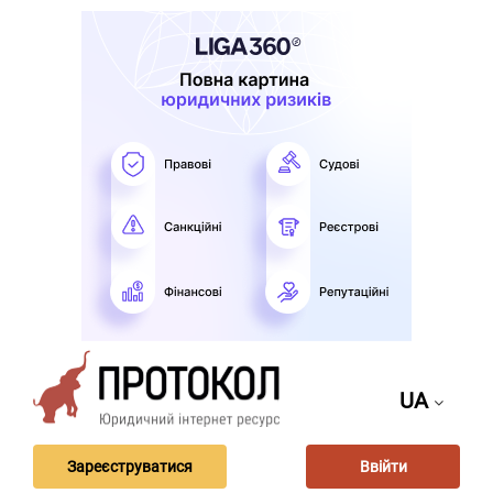
UA
Зареєструватися
Ввійти