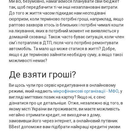
Ми всі, безумовно, намагаємося планувати свій бюджет
так, щоб передбачити ті чи інші незаплановані витрати.
До того ж життя часом підкидає нам несподівані
сюрпризи, коли терміново потрібні гроші, наприклад, якщо
раптово захворів хтось із близьких і потрібні чималі кошти
на лікування, яких в потрібний момент не виявляється у
домашній схованці. Також часто буває ситуація, коли член
сім'ї потрапляє в ДТП, після чого потрібно ремонтувати
автомобіль. Та мало що може статися в житті? Добре,
якщо є де терміново зайняти необхідну суму, а якщо такої
можливості немає?
Де взяти гроші?
Ви щось чули про сервіс кредитування в онлайновому
режимі, який надають
мікрофінансові організації - МФО
, у
вигляді миттєвих позик на картку? Якщо ні, є сенс
дізнатися про це детальніше. Отже, незалежно від того, в
якому місті України ви проживаєте, ви маєте можливість
негайно отримати кредит, не виходячи з дому,
замовивши його через інтернет, а онлайновий путівник
BBest допоможе вам підібрати найкращі кредитні умови.