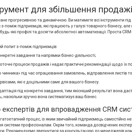
румент для збільшення продаж
ане прогресивною та динамічною. Ви матимете всі інструменти під р
з-поміж підприємців, які працюють у галузі товарного бізнесу, ал
 будь-які профілі та досягти абсолютної автоматизації. Проста CR
й попит з-поміж підприємців:
онкретні завдання та напрямки бізнес-діяльності;
оточні процеси продажів і надає практичні рекомендації щодо їх 
 чинника» під час опрацювання замовлень, відправлення листів т
рвісами, які є доцільними саме для вашого бізнесу.
аптація під конкретні завдання, тим якісніший результат вона даст
 наскільки зручно вона систематизує ваш бізнес.
о експертів для впровадження CRM сис
агатоетапний процес, із яким звичайний підприємець самостійно не
ння системи професіоналам. Окрім того, команда досвідчених експе
еси. Рекомендуємо звернутися за консультацією до менеджерів комп