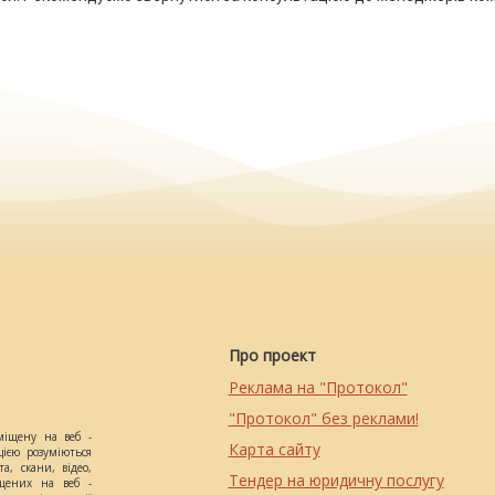
Про проект
Реклама на "Протокол"
"Протокол" без реклами!
міщену на веб -
Карта сайту
цією розуміються
а, скани, відео,
Тендер на юридичну послугу
іщених на веб -