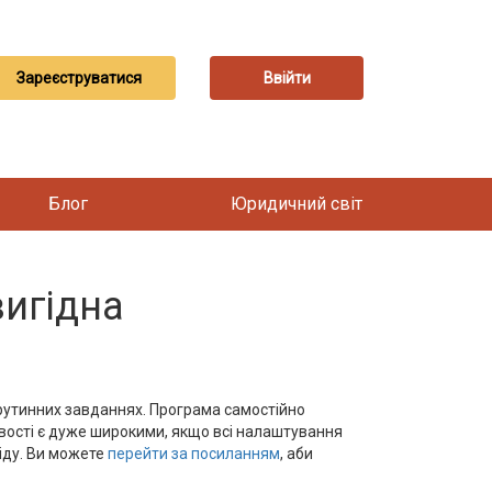
Зареєструватися
Ввійти
Блог
Юридичний світ
вигідна
 рутинних завданнях. Програма самостійно
ливості є дуже широкими, якщо всі налаштування
іду. Ви можете
перейти за посиланням
, аби