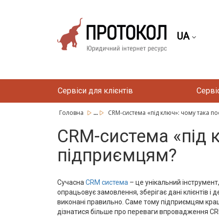
UA
Сервіси для клієнтів
Серві
...
Головна
CRM-система «під ключ»: чому така посл
CRM-система «під к
підприємцям?
Сучасна
CRM система
– це унікальний інструмент
опрацьовує замовлення, зберігає дані клієнтів і 
виконані правильно. Саме тому підприємцям кращ
дізнатися більше про переваги впровадження CR