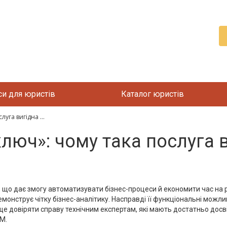
си для юристів
Каталог юристів
уга вигідна ...
люч»: чому така послуга 
, що дає змогу автоматизувати бізнес-процеси й економити час на
демонструє чітку бізнес-аналітику. Насправді її функціональні мож
е довіряти справу технічним експертам, які мають достатньо досв
M.