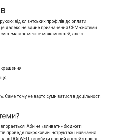
ів
укою: від клієнтських профілів до оплати
е це далеко не єдине призначення CRM-системи.
M-система має менше можливостей, але є
покращення;
ощо;
ь. Саме тому не варто сумніватися в доцільності
теми?
 впорається. Аби не «зливати» бюджет і
ртів проведе покроковий інструктаж і навчання
анії DOitWELL і зробити повний апгрейд вашої