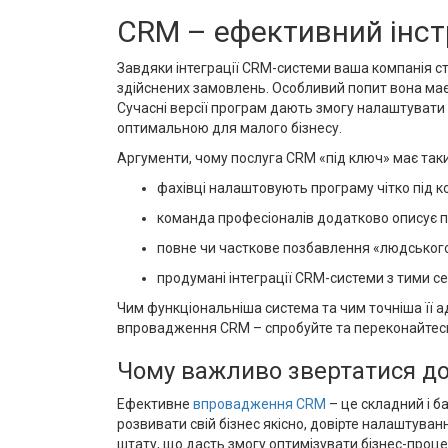
CRM – ефективний інст
Завдяки інтеграції CRM-системи ваша компанія ст
здійснених замовлень. Особливий попит вона має 
Сучасні версії програм дають змогу налаштувати
оптимальною для малого бізнесу.
Аргументи, чому послуга CRM «під ключ» має таки
фахівці налаштовують програму чітко під к
команда професіоналів додатково описує п
повне чи часткове позбавлення «людського
продумані інтеграції CRM-системи з тими се
Чим функціональніша система та чим точніша її ад
впровадження CRM – спробуйте та переконайтесь,
Чому важливо звертатися д
Ефективне
впровадження CRM
– це складний і б
розвивати свій бізнес якісно, довірте налаштува
штату, що дасть змогу оптимізувати бізнес-проц