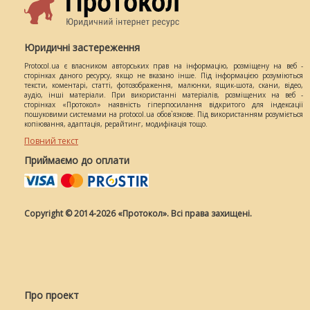
Юридичні застереження
Protocol.ua є власником авторських прав на інформацію, розміщену на веб -
сторінках даного ресурсу, якщо не вказано інше. Під інформацією розуміються
тексти, коментарі, статті, фотозображення, малюнки, ящик-шота, скани, відео,
аудіо, інші матеріали. При використанні матеріалів, розміщених на веб -
сторінках «Протокол» наявність гіперпосилання відкритого для індексації
пошуковими системами на protocol.ua обов`язкове. Під використанням розуміється
копіювання, адаптація, рерайтинг, модифікація тощо.
Повний текст
Приймаємо до оплати
Copyright © 2014-2026 «Протокол». Всі права захищені.
Про проект