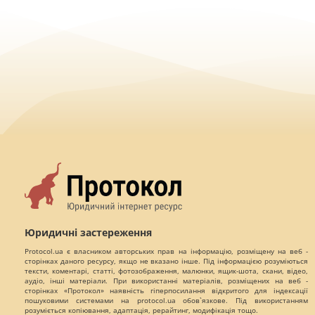
Юридичні застереження
Protocol.ua є власником авторських прав на інформацію, розміщену на веб -
сторінках даного ресурсу, якщо не вказано інше. Під інформацією розуміються
тексти, коментарі, статті, фотозображення, малюнки, ящик-шота, скани, відео,
аудіо, інші матеріали. При використанні матеріалів, розміщених на веб -
сторінках «Протокол» наявність гіперпосилання відкритого для індексації
пошуковими системами на protocol.ua обов`язкове. Під використанням
розуміється копіювання, адаптація, рерайтинг, модифікація тощо.