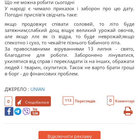
Що не можна робити сьогодні
У народі є чимало приказок і заборон про цю дату.
Погодні прислів'я свідчать таке:
якщо продовжує співати соловей, то літо буде
затяжним;слабкий дощ віщує великий урожай овочів,
але якщо ллє як із відра, то буде неврожай;якщо
спекотно і сухо, то чекайте пізнього бабиного літа.
За православними віруваннями 13 липня - свято,
благодатне для роботи. Заборонено лінуватися,
ухилятися від справ і перекладати їх на інших, ображати
людей і тварин, скупитися. Також не варто брати гроші
в борг - до фінансових проблем.
ДЖЕРЕЛО :
UNIAN
0
113
0
Переглядів
Коментарі
Сподобалося
Відключити рекламу