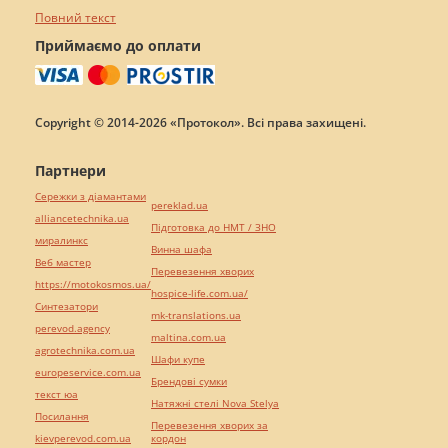
Повний текст
Приймаємо до оплати
Copyright © 2014-2026 «Протокол». Всі права захищені.
Партнери
Сережки з діамантами
pereklad.ua
alliancetechnika.ua
Підготовка до НМТ / ЗНО
миралинкс
Винна шафа
Веб мастер
Перевезення хворих
https://motokosmos.ua/
hospice-life.com.ua/
Синтезатори
mk-translations.ua
perevod.agency
maltina.com.ua
agrotechnika.com.ua
Шафи купе
europeservice.com.ua
Брендові сумки
текст юа
Натяжні стелі Nova Stelya
Посилання
Перевезення хворих за
kievperevod.com.ua
кордон