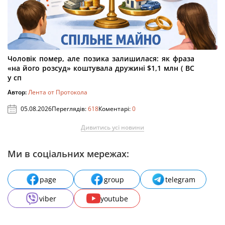
Чоловік помер, але позика залишилася: як фраза
«на його розсуд» коштувала дружині $1,1 млн ( ВС
у сп
Автор:
Лента от Протокола
05.08.2026
Переглядів:
618
Коментарі:
0
Дивитись усі новини
Ми в соціальних мережах:
page
group
telegram
viber
youtube