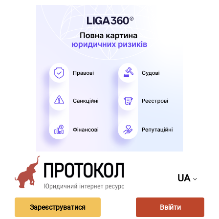
UA
Зареєструватися
Ввійти