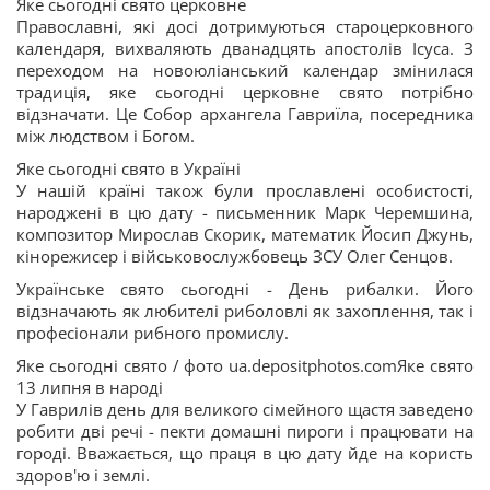
Яке сьогодні свято церковне
Православні, які досі дотримуються староцерковного
календаря, вихваляють дванадцять апостолів Ісуса. З
переходом на новоюліанський календар змінилася
традиція, яке сьогодні церковне свято потрібно
відзначати. Це Собор архангела Гавриїла, посередника
між людством і Богом.
Яке сьогодні свято в Україні
У нашій країні також були прославлені особистості,
народжені в цю дату - письменник Марк Черемшина,
композитор Мирослав Скорик, математик Йосип Джунь,
кінорежисер і військовослужбовець ЗСУ Олег Сенцов.
Українське свято сьогодні - День рибалки. Його
відзначають як любителі риболовлі як захоплення, так і
професіонали рибного промислу.
Яке сьогодні свято / фото ua.depositphotos.comЯке свято
13 липня в народі
У Гаврилів день для великого сімейного щастя заведено
робити дві речі - пекти домашні пироги і працювати на
городі. Вважається, що праця в цю дату йде на користь
здоров'ю і землі.