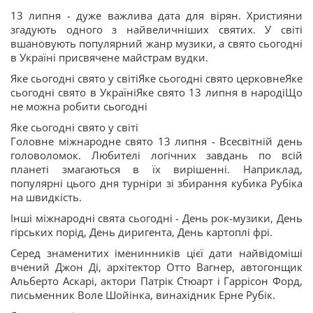
13 липня - дуже важлива дата для вірян. Християни
згадують одного з найвеличніших святих. У світі
вшановують популярний жанр музики, а свято сьогодні
в Україні присвячене майстрам вудки.
Яке сьогодні свято у світіЯке сьогодні свято церковнеЯке
сьогодні свято в УкраїніЯке свято 13 липня в народіЩо
не можна робити сьогодні
Яке сьогодні свято у світі
Головне міжнародне свято 13 липня - Всесвітній день
головоломок. Любителі логічних завдань по всій
планеті змагаються в їх вирішенні. Наприклад,
популярні цього дня турніри зі збирання кубика Рубіка
на швидкість.
Інші міжнародні свята сьогодні - День рок-музики, День
гірських порід, День диригента, День картоплі фрі.
Серед знаменитих іменинників цієї дати найвідоміші
вчений Джон Ді, архітектор Отто Вагнер, автогонщик
Альберто Аскарі, актори Патрік Стюарт і Гаррісон Форд,
письменник Воле Шойінка, винахідник Ерне Рубік.