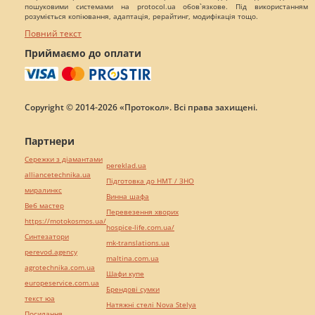
пошуковими системами на protocol.ua обов`язкове. Під використанням
розуміється копіювання, адаптація, рерайтинг, модифікація тощо.
Повний текст
Приймаємо до оплати
Copyright © 2014-2026 «Протокол». Всі права захищені.
Партнери
Сережки з діамантами
pereklad.ua
alliancetechnika.ua
Підготовка до НМТ / ЗНО
миралинкс
Винна шафа
Веб мастер
Перевезення хворих
https://motokosmos.ua/
hospice-life.com.ua/
Синтезатори
mk-translations.ua
perevod.agency
maltina.com.ua
agrotechnika.com.ua
Шафи купе
europeservice.com.ua
Брендові сумки
текст юа
Натяжні стелі Nova Stelya
Посилання