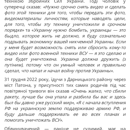
технікою Збройних Сил України. Тоді чоловік у
суперечці сказав:
«Нужно срочно снять видео и сделать
фото этой техники для того, чтобы передать эти фото,
видеоматериалы личностям, которые наводять цели,
для того, чтобы эту технику уничтожили в срочном
порядке»
та «
Украину нужно бомбить, украинцы — это
быдло, которое жить не должно, я буду сознательно
подрывать экономику вашей никчемной Украины. Если
у меня будет возможность снять или сбросить кому-то
видео или фото военной техники ВСУ — я это сделаю и
она будет уничтожена. Украина должна дружить (з
путіним), потому что он умный человек и правильно
сделал, что напал и начал войну против Украины».
31 грудня 2022 року, їдучи з Дарницького району через
міст Патона, у присутності тих самих родичів під час
повітряної тривоги він сказав
«Очень жалко, что сбили
ракету, лучше бы она упала и разбила бы вас и здесь
был бы давно уже русский мир», «Я с начала вступления
РФ
на украинскую землю поддерживаю армию РФ, и
буду дальше поддерживать ее во всех планах и
помогать уничтожать ВСУ».
Обвинувачений — раніше не судимий, має на