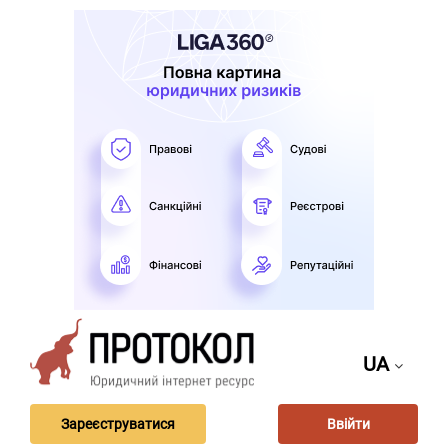
UA
Зареєструватися
Ввійти