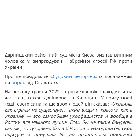
Дарницький районний суд міста Києва визнав винним
чоловіка у виправдуванні збройної агресії РФ проти
України.
Про це повідомляє
«Судовий репортер»
із посиланням
на
вирок
від 15 лютого.
На початку травня 2022-го року чоловік знаходився на
дачі тещі в селі Дзвінкове на Київщині. У присутності
тещі, свого сина та ще двох людей він сказав:
«Украины
как страны не существует, такие виды и красота, как в
Украине, — это самообман укрофашистов и вообще в
России все намного лучше.
Если бы не такие бандеры,
как мы, то тут давно была б Россия и наводила бы свои
порядки и приучала бы до правильных привычек