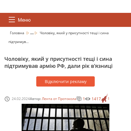
Меню
...
Головна
Чоловіку, який у присутності тещі і сина
підтримув...
Чоловіку, який у присутності тещі і сина
підтримував армію РФ, дали рік в’язниці
Відключити рекламу
1
1417
24.02.2024
Автор:
Лента от Протокола
1