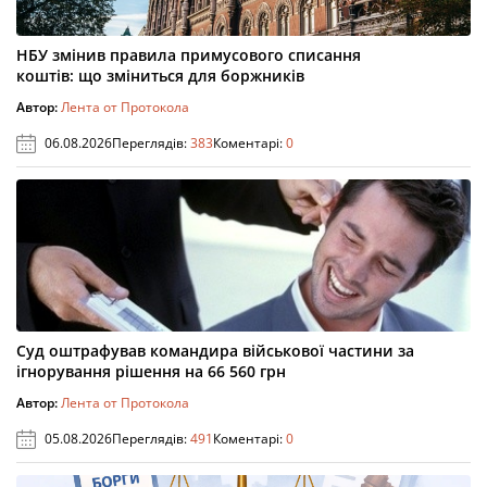
НБУ змінив правила примусового списання
коштів: що зміниться для боржників
Автор:
Лента от Протокола
06.08.2026
Переглядів:
383
Коментарі:
0
Суд оштрафував командира військової частини за
ігнорування рішення на 66 560 грн
Автор:
Лента от Протокола
05.08.2026
Переглядів:
491
Коментарі:
0