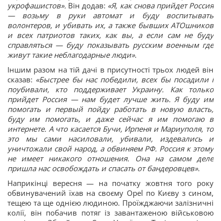
укрофашистов».
Він додав:
«Я, как снова прийдет Россия
— возьму в руки автомат и буду воспитывать
волонтеров, и убивать их, а также бывших АТОшников
и всех патриотов таких, как вы, а если сам не буду
справляться — буду показывать русским военным где
живут такие неблагодарные люди»
.
Іншим разом на тій дачі в присутності трьох людей він
сказав:
«Быстрее бы нас победили, всех бы посадили і
поубивали, кто поддерживает Украину. Как только
прийдет Россия — нам будет лучше жить. Я буду им
помогать и первый пойду работать в новую власть,
буду им помогать, и даже сейчас я им помогаю в
интернете. А что касается Бучи, Ирпеня и Мариуполя, то
это мы сами насиловали, убивали, издевались и
уничтожали свой народ, а обвиняем РФ. Россия к этому
не имеет никакого отношения. Она на самом деле
пришла нас освобождать и спасать от бандеровцев»
.
Наприкінці вересня — на початку жовтня того року
обвинувачений їхав на своєму Opel по Києву з сином,
тещею та ще однією людиною. Проїжджаючи залізничні
колії, він побачив потяг із завантаженою військовою