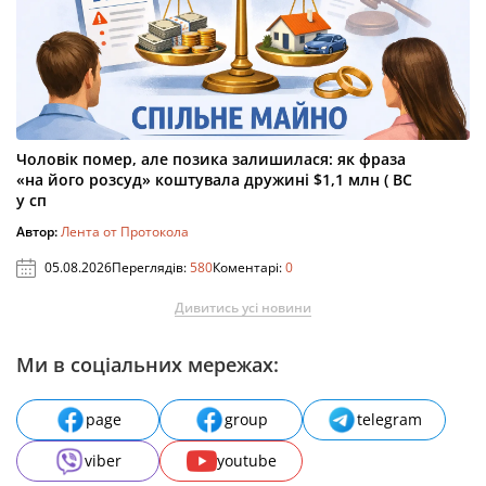
Чоловік помер, але позика залишилася: як фраза
«на його розсуд» коштувала дружині $1,1 млн ( ВС
у сп
Автор:
Лента от Протокола
05.08.2026
Переглядів:
580
Коментарі:
0
Дивитись усі новини
Ми в соціальних мережах:
page
group
telegram
viber
youtube