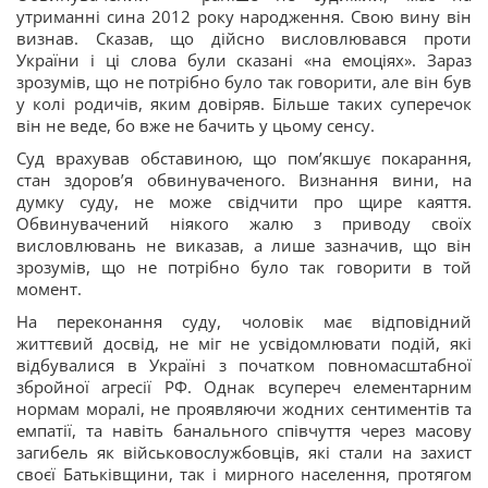
утриманні сина 2012 року народження. Свою вину він
визнав. Сказав, що дійсно висловлювався проти
України і ці слова були сказані «на емоціях». Зараз
зрозумів, що не потрібно було так говорити, але він був
у колі родичів, яким довіряв. Більше таких суперечок
він не веде, бо вже не бачить у цьому сенсу.
Суд врахував обставиною, що помʼякшує покарання,
стан здоровʼя обвинуваченого. Визнання вини, на
думку суду, не може свідчити про щире каяття.
Обвинувачений ніякого жалю з приводу своїх
висловлювань не виказав, а лише зазначив, що він
зрозумів, що не потрібно було так говорити в той
момент.
На переконання суду, чоловік має відповідний
життєвий досвід, не міг не усвідомлювати подій, які
відбувалися в Україні з початком повномасштабної
збройної агресії РФ. Однак всупереч елементарним
нормам моралі, не проявляючи жодних сентиментів та
емпатії, та навіть банального співчуття через масову
загибель як військовослужбовців, які стали на захист
своєї Батьківщини, так і мирного населення, протягом