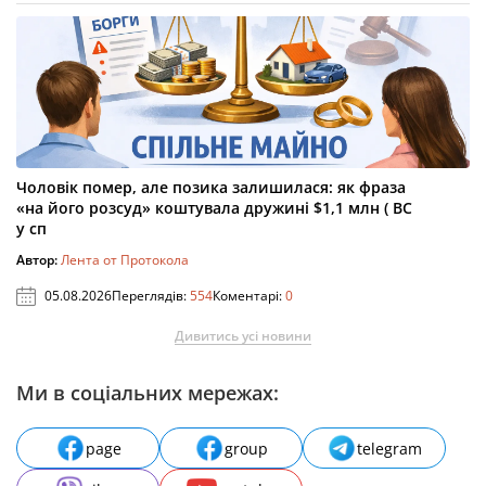
Чоловік помер, але позика залишилася: як фраза
«на його розсуд» коштувала дружині $1,1 млн ( ВС
у сп
Автор:
Лента от Протокола
05.08.2026
Переглядів:
554
Коментарі:
0
Дивитись усі новини
Ми в соціальних мережах:
page
group
telegram