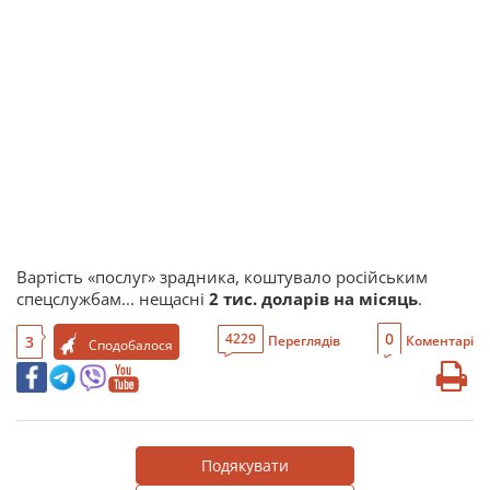
Вартість «послуг» зрадника, коштувало російським
спецслужбам... нещасні
2 тис. доларів на місяць
.
0
4229
3
Переглядів
Коментарі
Сподобалося
Подякувати