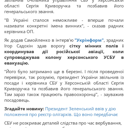
звільнив очільника управління СБУ у Херсонській
області Сергія Криворучка та позбавив його
генеральського звання.
"В Україні сталося неможливе - вперше почали
називати конкретні імена винних", - сказав радник
керівника ОП.
Як додав Самойленко в інтерв'ю
"Укрінформ"
, зрадник
Ігор Садохін здав ворогу
сітку мінних полів і
координував дії російської авіації, коли
супроводжував колону херсонського УСБУ в
евакуацію.
"Його було затримано ще в березні. І після проведеної
перевірки, так розумію, президент України звільнив із
посади і керівника СБУ у Херсонській області Сергія
Криворучка та позбавив його генеральського звання.
Там зараз також працюють правоохоронці", - зауважив
посадовець.
Згадайте новину:
Президент Зеленський ввів у дію
положення про реєстр олігархів. Що воно передбачає
СБУ не розкриває деталей слідства про час вербування,