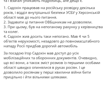
та і взагалі уникають подробиць, але дещо є.
1. Садохін працював на російську розвідку декілька
років, і відділ внутрішньої безпеки УСБУ у Херсонській
області мав до нього питання.
2. Задавати ці питання ОВБшникам не дозволяли.
3. При цьому, був на непоганому рахунку у керівництва
та колег.
4. Садохін жив досить таки непогано. Мав 4 чи 5
об'єктів нерухомості, незадовго до повномасштабного
нападу Росії придбав дорогий автомобіль
За посадою Ігор Садохін мав доступ до усіх
мобілізаційних та оборонних документів. Очевидно,
що всі вони, а також зміст розмов із першими особами
області швидко опинялися в руках росіян. І це
дозволило росіянам у перші хвилини війни бити
прицільно і йти вільними шляхами.