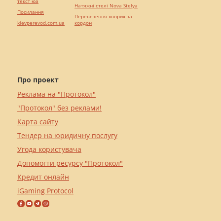
текст юа
Натяжні стелі Nova Stelya
Посилання
Перевезення хворих за
kievperevod.com.ua
кордон
Про проект
Реклама на "Протокол"
"Протокол" без реклами!
Карта сайту
Тендер на юридичну послугу
Угода користувача
Допомогти ресурсу "Протокол"
Кредит онлайн
iGaming Protocol