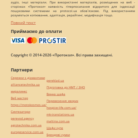
аудіо, інші матеріали. При використанні матеріалів, розміщених на веб -
сторінках «Протокол» наявність гіперпосилання відкритого для індексації
пошуковими системами на protocol.ua обов`язкове. Під використанням
розуміється копіювання, адаптація, рерайтинг, модифікація тощо.
Повний текст
Приймаємо до оплати
Copyright © 2014-2026 «Протокол». Всі права захищені.
Партнери
Сережки з діамантами
pereklad.ua
alliancetechnika.ua
Підготовка до НМТ / ЗНО
миралинкс
Винна шафа
Веб мастер
Перевезення хворих
https://motokosmos.ua/
hospice-life.com.ua/
Синтезатори
mk-translations.ua
perevod.agency
maltina.com.ua
agrotechnika.com.ua
Шафи купе
europeservice.com.ua
Брендові сумки