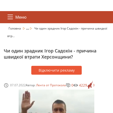
Меню
...
Головна
Чи один зрадник Ігор Садохін - причина швидкої
втр...
Чи один зрадник Ігор Садохін - причина
швидкої втрати Херсонщини?
Відключити рекламу
0
4229
07.07.2022
Автор:
Лента от Протокола
3