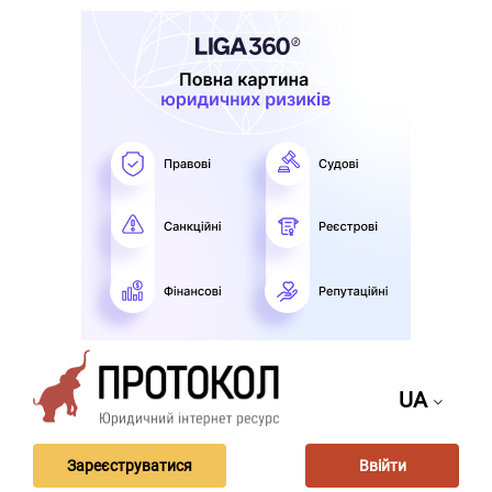
UA
Зареєструватися
Ввійти