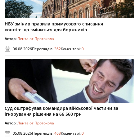
НБУ змінив правила примусового списання
коштів: що зміниться для боржників
Автор:
Лента от Протокола
06.08.2026
Переглядів:
362
Коментарі:
0
Суд оштрафував командира військової частини за
ігнорування рішення на 66 560 грн
Автор:
Лента от Протокола
05.08.2026
Переглядів:
468
Коментарі:
0