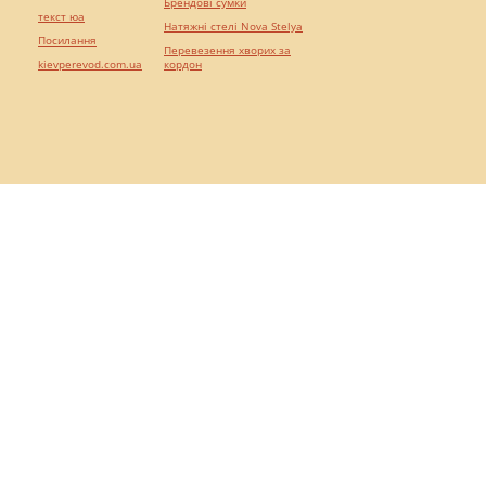
Брендові сумки
текст юа
Натяжні стелі Nova Stelya
Посилання
Перевезення хворих за
kievperevod.com.ua
кордон
Про проект
Реклама на "Протокол"
"Протокол" без реклами!
Карта сайту
Тендер на юридичну послугу
Угода користувача
Допомогти ресурсу "Протокол"
Кредит онлайн
iGaming Protocol