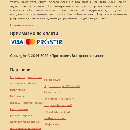
тексти, коментарі, статті, фотозображення, малюнки, ящик-шота, скани, відео,
аудіо, інші матеріали. При використанні матеріалів, розміщених на веб -
сторінках «Протокол» наявність гіперпосилання відкритого для індексації
пошуковими системами на protocol.ua обов`язкове. Під використанням
розуміється копіювання, адаптація, рерайтинг, модифікація тощо.
Повний текст
Приймаємо до оплати
Copyright © 2014-2026 «Протокол». Всі права захищені.
Партнери
Сережки з діамантами
pereklad.ua
alliancetechnika.ua
Підготовка до НМТ / ЗНО
миралинкс
Винна шафа
Веб мастер
Перевезення хворих
https://motokosmos.ua/
hospice-life.com.ua/
Синтезатори
mk-translations.ua
perevod.agency
maltina.com.ua
agrotechnika.com.ua
Шафи купе
europeservice.com.ua