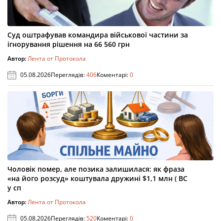
Суд оштрафував командира військової частини за
ігнорування рішення на 66 560 грн
Автор:
Лента от Протокола
05.08.2026
Переглядів:
406
Коментарі:
0
Чоловік помер, але позика залишилася: як фраза
«на його розсуд» коштувала дружині $1,1 млн ( ВС
у сп
Автор:
Лента от Протокола
05.08.2026
Переглядів:
520
Коментарі:
0