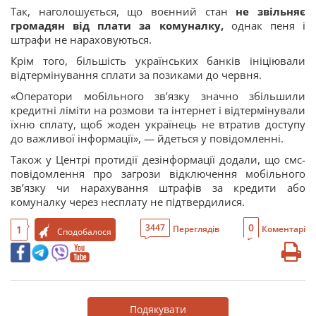
Так, наголошується, що воєнний стан
не звільняє
громадян від плати за комуналку,
однак пеня і
штрафи не нараховуються.
Крім того, більшість українських банків ініціювали
відтермінування сплати за позиками до червня.
«Оператори мобільного зв’язку значно збільшили
кредитні ліміти на розмови та інтернет і відтермінували
їхню сплату, щоб жоден українець не втратив доступу
до важливої інформації», — йдеться у повідомленні.
Також у Центрі протидії дезінформації додали, що смс-
повідомлення про загрози відключення мобільного
зв’язку чи нарахування штрафів за кредити або
комуналку через несплату не підтвердилися.
0
3447
1
Переглядів
Коментарі
Сподобалося
Подякувати