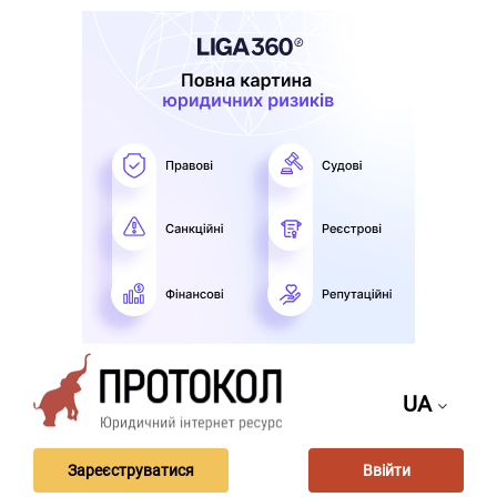
UA
Зареєструватися
Ввійти