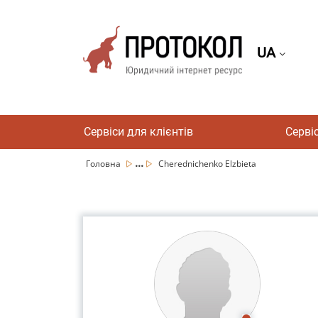
UA
Сервіси для клієнтів
Серві
...
Головна
Cherednichenko Elzbieta