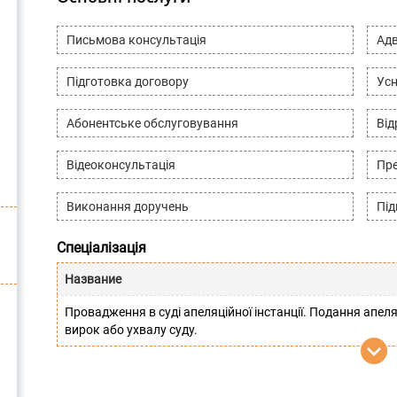
Письмова консультація
Адв
Підготовка договору
Усн
Абонентське обслуговування
Ві
Відеоконсультація
Пре
Виконання доручень
Під
Спеціалізація
Название
Провадження в суді апеляційної інстанції. Подання апеля
вирок або ухвалу суду.