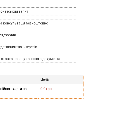
окатський запит
а консультація безкоштовно
дрядження
дставництво інтересів
готовка позову та іншого документа
Цена
ційної скарги на
0-0 грн